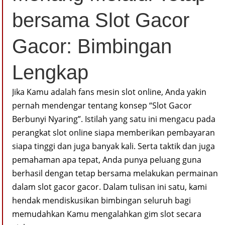
bersama Slot Gacor
Gacor: Bimbingan
Lengkap
Jika Kamu adalah fans mesin slot online, Anda yakin
pernah mendengar tentang konsep “Slot Gacor
Berbunyi Nyaring”. Istilah yang satu ini mengacu pada
perangkat slot online siapa memberikan pembayaran
siapa tinggi dan juga banyak kali. Serta taktik dan juga
pemahaman apa tepat, Anda punya peluang guna
berhasil dengan tetap bersama melakukan permainan
dalam slot gacor gacor. Dalam tulisan ini satu, kami
hendak mendiskusikan bimbingan seluruh bagi
memudahkan Kamu mengalahkan gim slot secara