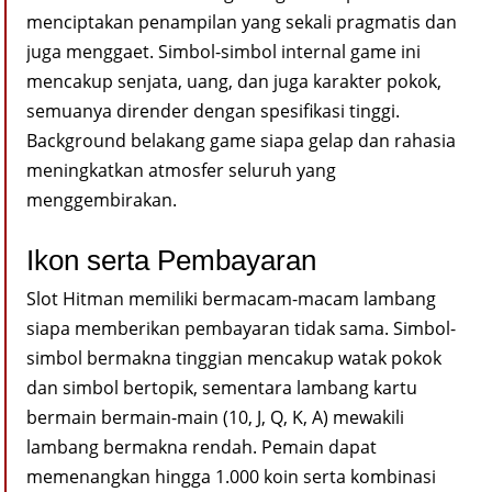
menciptakan penampilan yang sekali pragmatis dan
juga menggaet. Simbol-simbol internal game ini
mencakup senjata, uang, dan juga karakter pokok,
semuanya dirender dengan spesifikasi tinggi.
Background belakang game siapa gelap dan rahasia
meningkatkan atmosfer seluruh yang
menggembirakan.
Ikon serta Pembayaran
Slot Hitman memiliki bermacam-macam lambang
siapa memberikan pembayaran tidak sama. Simbol-
simbol bermakna tinggian mencakup watak pokok
dan simbol bertopik, sementara lambang kartu
bermain bermain-main (10, J, Q, K, A) mewakili
lambang bermakna rendah. Pemain dapat
memenangkan hingga 1.000 koin serta kombinasi