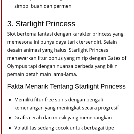
simbol buah dan permen
3. Starlight Princess
Slot bertema fantasi dengan karakter princess yang
memesona ini punya daya tarik tersendiri. Selain
desain animasi yang halus, Starlight Princess
menawarkan fitur bonus yang mirip dengan Gates of
Olympus tapi dengan nuansa berbeda yang bikin
pemain betah main lama-lama.
Fakta Menarik Tentang Starlight Princess
Memiliki fitur free spins dengan pengali
kemenangan yang meningkat secara progresif
Grafis cerah dan musik yang menenangkan
Volatilitas sedang cocok untuk berbagai tipe