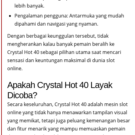
lebih banyak.
Pengalaman pengguna: Antarmuka yang mudah
dipahami dan navigasi yang nyaman.
Dengan berbagai keunggulan tersebut, tidak
mengherankan kalau banyak pemain beralih ke
Crystal Hot 40 sebagai pilihan utama saat mencari
sensasi dan keuntungan maksimal di dunia slot
online.
Apakah Crystal Hot 40 Layak
Dicoba?
Secara keseluruhan, Crystal Hot 40 adalah mesin slot
online yang tidak hanya menawarkan tampilan visual
yang memikat, tetapi juga peluang kemenangan besar
dan fitur menarik yang mampu memuaskan pemain