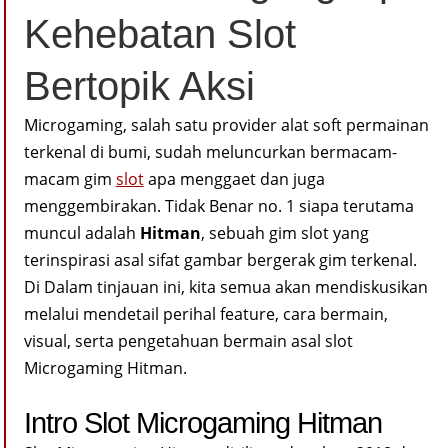
Kehebatan Slot
Bertopik Aksi
Microgaming, salah satu provider alat soft permainan
terkenal di bumi, sudah meluncurkan bermacam-
macam gim
slot
apa menggaet dan juga
menggembirakan. Tidak Benar no. 1 siapa terutama
muncul adalah
Hitman
, sebuah gim slot yang
terinspirasi asal sifat gambar bergerak gim terkenal.
Di Dalam tinjauan ini, kita semua akan mendiskusikan
melalui mendetail perihal feature, cara bermain,
visual, serta pengetahuan bermain asal slot
Microgaming Hitman.
Intro Slot Microgaming Hitman