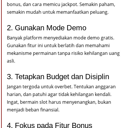
bonus, dan cara memicu jackpot. Semakin paham,
semakin mudah untuk memanfaatkan peluang.
2. Gunakan Mode Demo
Banyak platform menyediakan mode demo gratis.
Gunakan fitur ini untuk berlatih dan memahami
mekanisme permainan tanpa risiko kehilangan uang
asli.
3. Tetapkan Budget dan Disiplin
Jangan tergoda untuk overbet. Tentukan anggaran
harian, dan patuhi agar tidak kehilangan kendali.
Ingat, bermain slot harus menyenangkan, bukan
menjadi beban finansial.
4. Fokus pada Fitur Bonus