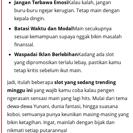
Jangan Terbawa Emosi
Kalau kalah, jangan
buru-buru ngejar kerugian. Tetap main dengan
kepala dingin.
Batasi Waktu dan Modal
Main secukupnya
sesuai kemampuan supaya nggak bikin masalah
finansial.
Waspadai Iklan Berlebihan
Kadang ada slot
yang dipromosikan terlalu lebay, pastikan kamu
tetap kritis sebelum ikut main.
Jadi, itulah beberapa
slot yang sedang trending
minggu ini
yang wajib kamu coba kalau pengen
ngerasain sensasi main yang lagi hits. Mulai dari tema
dewa-dewa Yunani, dunia fantasi, hingga suasana
koboi, semuanya punya keunikan masing-masing yang
bikin ketagihan. Ingat, mainlah dengan bijak dan
nikmati setiap putarannya!