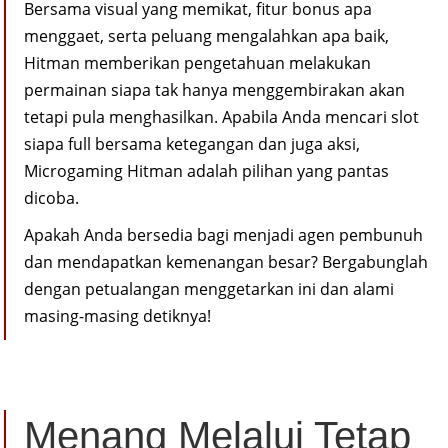
Bersama visual yang memikat, fitur bonus apa
menggaet, serta peluang mengalahkan apa baik,
Hitman memberikan pengetahuan melakukan
permainan siapa tak hanya menggembirakan akan
tetapi pula menghasilkan. Apabila Anda mencari slot
siapa full bersama ketegangan dan juga aksi,
Microgaming Hitman adalah pilihan yang pantas
dicoba.
Apakah Anda bersedia bagi menjadi agen pembunuh
dan mendapatkan kemenangan besar? Bergabunglah
dengan petualangan menggetarkan ini dan alami
masing-masing detiknya!
Menang Melalui Tetap