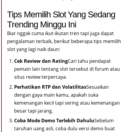
Tips Memilih Slot Yang Sedang
Trending Minggu Ini
Biar nggak cuma ikut-ikutan tren tapi juga dapat
pengalaman terbaik, berikut beberapa tips memilih
slot yang lagi naik daun:
Cek Review dan Rating
Cari tahu pendapat
pemain lain tentang slot tersebut di forum atau
situs review terpercaya.
Perhatikan RTP dan Volatilitas
Sesuaikan
dengan gaya main kamu, apakah suka
kemenangan kecil tapi sering atau kemenangan
besar tapi jarang.
Coba Mode Demo Terlebih Dahulu
Sebelum
taruhan uang asli, coba dulu versi demo buat