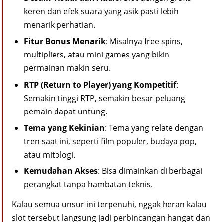
keren dan efek suara yang asik pasti lebih
menarik perhatian.
Fitur Bonus Menarik
: Misalnya free spins,
multipliers, atau mini games yang bikin
permainan makin seru.
RTP (Return to Player) yang Kompetitif
:
Semakin tinggi RTP, semakin besar peluang
pemain dapat untung.
Tema yang Kekinian
: Tema yang relate dengan
tren saat ini, seperti film populer, budaya pop,
atau mitologi.
Kemudahan Akses
: Bisa dimainkan di berbagai
perangkat tanpa hambatan teknis.
Kalau semua unsur ini terpenuhi, nggak heran kalau
slot tersebut langsung jadi perbincangan hangat dan