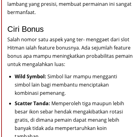
lambang yang presisi, membuat permainan ini sangat
bermanfaat.
Ciri Bonus
Salah nomor satu aspek yang ter- menggaet dari slot
Hitman ialah feature bonusnya. Ada sejumlah feature
bonus apa mampu meningkatkan probabilitas pemain
untuk mengalahkan luas:
Wild Symbol:
Simbol liar mampu mengganti
simbol lain bagi membantu menciptakan
kombinasi pemenang.
Scatter Tanda:
Memperoleh tiga maupun lebih
besar ikon sebar hendak mengakibatkan rotasi
gratis, di dimana pemain dapat menang lebih
banyak tidak ada mempertaruhkan koin
tambahan.