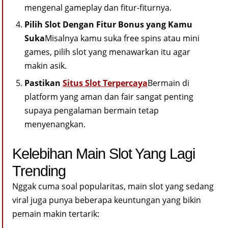
mengenal gameplay dan fitur-fiturnya.
Pilih Slot Dengan Fitur Bonus yang Kamu
Suka
Misalnya kamu suka free spins atau mini
games, pilih slot yang menawarkan itu agar
makin asik.
Pastikan
Situs Slot Terpercaya
Bermain di
platform yang aman dan fair sangat penting
supaya pengalaman bermain tetap
menyenangkan.
Kelebihan Main Slot Yang Lagi
Trending
Nggak cuma soal popularitas, main slot yang sedang
viral juga punya beberapa keuntungan yang bikin
pemain makin tertarik: