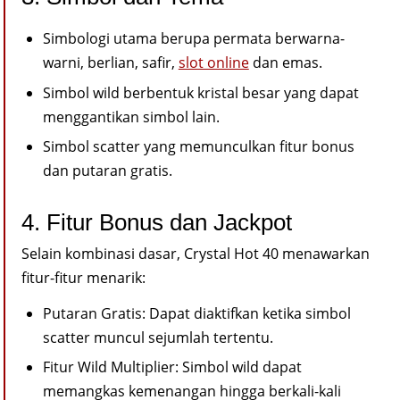
Simbologi utama berupa permata berwarna-
warni, berlian, safir,
slot online
dan emas.
Simbol wild berbentuk kristal besar yang dapat
menggantikan simbol lain.
Simbol scatter yang memunculkan fitur bonus
dan putaran gratis.
4. Fitur Bonus dan Jackpot
Selain kombinasi dasar, Crystal Hot 40 menawarkan
fitur-fitur menarik:
Putaran Gratis: Dapat diaktifkan ketika simbol
scatter muncul sejumlah tertentu.
Fitur Wild Multiplier: Simbol wild dapat
memangkas kemenangan hingga berkali-kali