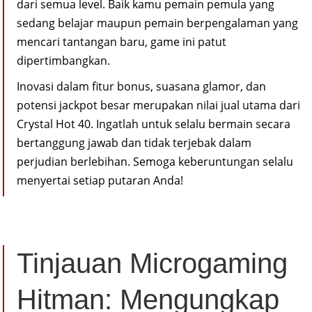
dari semua level. Baik kamu pemain pemula yang
sedang belajar maupun pemain berpengalaman yang
mencari tantangan baru, game ini patut
dipertimbangkan.
Inovasi dalam fitur bonus, suasana glamor, dan
potensi jackpot besar merupakan nilai jual utama dari
Crystal Hot 40. Ingatlah untuk selalu bermain secara
bertanggung jawab dan tidak terjebak dalam
perjudian berlebihan. Semoga keberuntungan selalu
menyertai setiap putaran Anda!
Tinjauan Microgaming
Hitman: Mengungkap