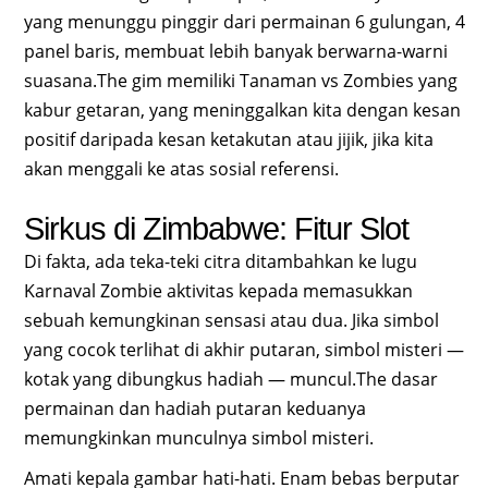
yang menunggu pinggir dari permainan 6 gulungan, 4
panel baris, membuat lebih banyak berwarna-warni
suasana.The gim memiliki Tanaman vs Zombies yang
kabur getaran, yang meninggalkan kita dengan kesan
positif daripada kesan ketakutan atau jijik, jika kita
akan menggali ke atas sosial referensi.
Sirkus di Zimbabwe: Fitur Slot
Di fakta, ada teka-teki citra ditambahkan ke lugu
Karnaval Zombie aktivitas kepada memasukkan
sebuah kemungkinan sensasi atau dua. Jika simbol
yang cocok terlihat di akhir putaran, simbol misteri —
kotak yang dibungkus hadiah — muncul.The dasar
permainan dan hadiah putaran keduanya
memungkinkan munculnya simbol misteri.
Amati kepala gambar hati-hati. Enam bebas berputar