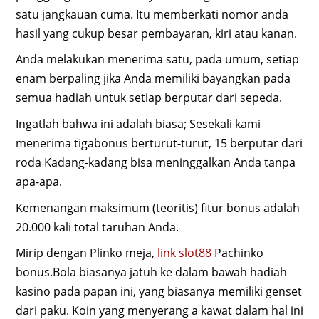
satu jangkauan cuma. Itu memberkati nomor anda
hasil yang cukup besar pembayaran, kiri atau kanan.
Anda melakukan menerima satu, pada umum, setiap
enam berpaling jika Anda memiliki bayangkan pada
semua hadiah untuk setiap berputar dari sepeda.
Ingatlah bahwa ini adalah biasa; Sesekali kami
menerima tigabonus berturut-turut, 15 berputar dari
roda Kadang-kadang bisa meninggalkan Anda tanpa
apa-apa.
Kemenangan maksimum (teoritis) fitur bonus adalah
20.000 kali total taruhan Anda.
Mirip dengan Plinko meja,
link slot88
Pachinko
bonus.Bola biasanya jatuh ke dalam bawah hadiah
kasino pada papan ini, yang biasanya memiliki genset
dari paku. Koin yang menyerang a kawat dalam hal ini