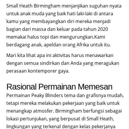
Small Heath Birmingham menjanjikan suguhan nyata
untuk anak muda yang baik hati laki-laki di antara
kamu yang membayangkan diri mereka menjadi
bagian dari massa dan keluar pada tahun 2020
memakai halus topi dan mengurungkan.Kami
berdagang anak, apeldan orang Afrika untuk itu.
Mari kita lihat apa ini aktivitas harus menawarkan
dengan semua sindirkan dan Anda yang meragukan
perasaan kontemporer gaya.
Rasional Permainan Memesan
Permainan Peaky Blinders tema dan grafisnya mudah,
tetapi mereka melakukan pekerjaan yang baik untuk
menangkap atmosfer. Birmingham berfungsi sebagai
lokasi pertunjukan, yang berpusat di Small Heath,
lingkungan yang terkenal dengan kelas pekerjanya