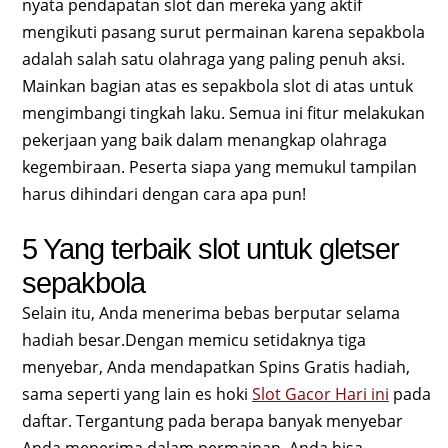
nyata pendapatan slot dan mereka yang aktif
mengikuti pasang surut permainan karena sepakbola
adalah salah satu olahraga yang paling penuh aksi.
Mainkan bagian atas es sepakbola slot di atas untuk
mengimbangi tingkah laku. Semua ini fitur melakukan
pekerjaan yang baik dalam menangkap olahraga
kegembiraan. Peserta siapa yang memukul tampilan
harus dihindari dengan cara apa pun!
5 Yang terbaik slot untuk gletser
sepakbola
Selain itu, Anda menerima bebas berputar selama
hadiah besar.Dengan memicu setidaknya tiga
menyebar, Anda mendapatkan Spins Gratis hadiah,
sama seperti yang lain es hoki
Slot Gacor Hari ini
pada
daftar. Tergantung pada berapa banyak menyebar
Anda menerima dalam permainan, Anda bisa