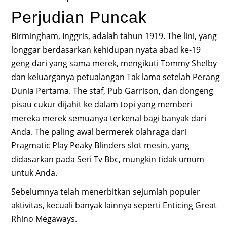
Perjudian Puncak
Birmingham, Inggris, adalah tahun 1919. The lini, yang
longgar berdasarkan kehidupan nyata abad ke-19
geng dari yang sama merek, mengikuti Tommy Shelby
dan keluarganya petualangan Tak lama setelah Perang
Dunia Pertama. The staf, Pub Garrison, dan dongeng
pisau cukur dijahit ke dalam topi yang memberi
mereka merek semuanya terkenal bagi banyak dari
Anda. The paling awal bermerek olahraga dari
Pragmatic Play Peaky Blinders slot mesin, yang
didasarkan pada Seri Tv Bbc, mungkin tidak umum
untuk Anda.
Sebelumnya telah menerbitkan sejumlah populer
aktivitas, kecuali banyak lainnya seperti Enticing Great
Rhino Megaways.