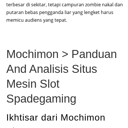
terbesar di sekitar, tetapi campuran zombie nakal dan
putaran bebas pengganda liar yang lengket harus
memicu audiens yang tepat.
Mochimon > Panduan
And Analisis Situs
Mesin Slot
Spadegaming
Ikhtisar dari Mochimon