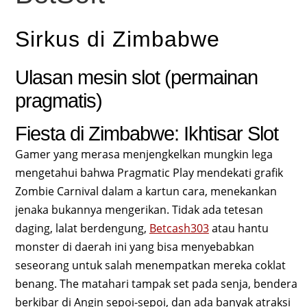
Sirkus di Zimbabwe
Ulasan mesin slot (permainan
pragmatis)
Fiesta di Zimbabwe: Ikhtisar Slot
Gamer yang merasa menjengkelkan mungkin lega
mengetahui bahwa Pragmatic Play mendekati grafik
Zombie Carnival dalam a kartun cara, menekankan
jenaka bukannya mengerikan. Tidak ada tetesan
daging, lalat berdengung,
Betcash303
atau hantu
monster di daerah ini yang bisa menyebabkan
seseorang untuk salah menempatkan mereka coklat
benang. The matahari tampak set pada senja, bendera
berkibar di Angin sepoi-sepoi, dan ada banyak atraksi