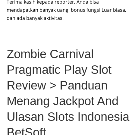
Terima kasih kepada reporter, Anda bisa
mendapatkan banyak uang, bonus fungsi Luar biasa,
dan ada banyak aktivitas.
Zombie Carnival
Pragmatic Play Slot
Review > Panduan
Menang Jackpot And
Ulasan Slots Indonesia
BetSoft