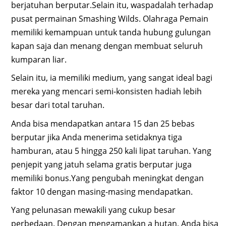
berjatuhan berputar.Selain itu, waspadalah terhadap
pusat permainan Smashing Wilds. Olahraga Pemain
memiliki kemampuan untuk tanda hubung gulungan
kapan saja dan menang dengan membuat seluruh
kumparan liar.
Selain itu, ia memiliki medium, yang sangat ideal bagi
mereka yang mencari semi-konsisten hadiah lebih
besar dari total taruhan.
Anda bisa mendapatkan antara 15 dan 25 bebas
berputar jika Anda menerima setidaknya tiga
hamburan, atau 5 hingga 250 kali lipat taruhan. Yang
penjepit yang jatuh selama gratis berputar juga
memiliki bonus.Yang pengubah meningkat dengan
faktor 10 dengan masing-masing mendapatkan.
Yang pelunasan mewakili yang cukup besar
perbedaan. Dengan mengamankan a hutan, Anda bisa