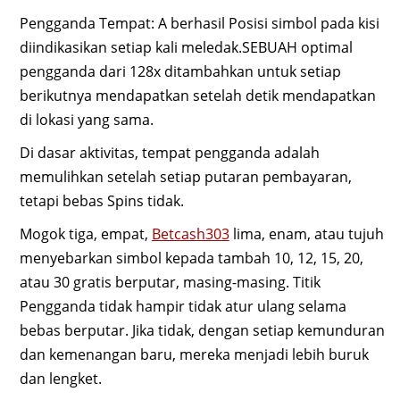
Pengganda Tempat: A berhasil Posisi simbol pada kisi
diindikasikan setiap kali meledak.SEBUAH optimal
pengganda dari 128x ditambahkan untuk setiap
berikutnya mendapatkan setelah detik mendapatkan
di lokasi yang sama.
Di dasar aktivitas, tempat pengganda adalah
memulihkan setelah setiap putaran pembayaran,
tetapi bebas Spins tidak.
Mogok tiga, empat,
Betcash303
lima, enam, atau tujuh
menyebarkan simbol kepada tambah 10, 12, 15, 20,
atau 30 gratis berputar, masing-masing. Titik
Pengganda tidak hampir tidak atur ulang selama
bebas berputar. Jika tidak, dengan setiap kemunduran
dan kemenangan baru, mereka menjadi lebih buruk
dan lengket.