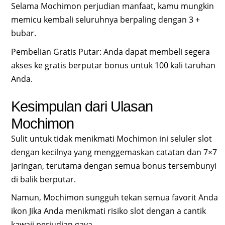
Selama Mochimon perjudian manfaat, kamu mungkin
memicu kembali seluruhnya berpaling dengan 3 +
bubar.
Pembelian Gratis Putar: Anda dapat membeli segera
akses ke gratis berputar bonus untuk 100 kali taruhan
Anda.
Kesimpulan dari Ulasan
Mochimon
Sulit untuk tidak menikmati Mochimon ini seluler slot
dengan kecilnya yang menggemaskan catatan dan 7×7
jaringan, terutama dengan semua bonus tersembunyi
di balik berputar.
Namun, Mochimon sungguh tekan semua favorit Anda
ikon Jika Anda menikmati risiko slot dengan a cantik
kawaii perjudian gaya.