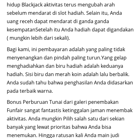
hidup Blackjack aktivitas terus mengubah arah
sebelum mendarat di slot hadiah. Selain itu, Anda
uang receh dapat mendarat di ganda ganda
kesempatanSetelah itu Anda hadiah dapat digandakan
( mungkin lebih dari sekali).
Bagi kami, ini pembayaran adalah yang paling tidak
menyenangkan dan pindah paling turun.Yang gelap
menghadiahkan dan biru hadiah adalah keduanya
hadiah. Sisi biru dan merah koin adalah lalu berbalik.
Anda sudah tahu bahwa penghasilan Anda didasarkan
pada terbaik warna.
Bonus Perburuan Tunai dari galeri penembakan
Funfair sangat fantastis ketinggalan jaman menembak
aktivitas. Anda mungkin Pilih salah satu dari sekian
banyak yang lewat prioritas bahwa Anda bisa
menemukan. Hingga ratusan kali Anda main judi