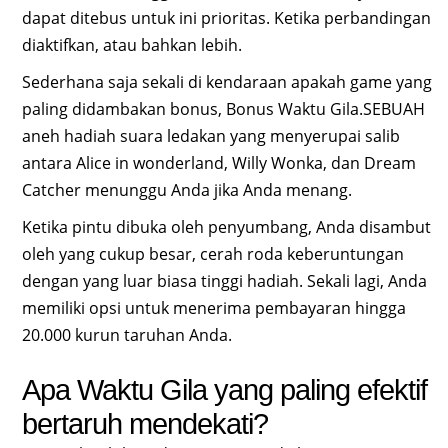
dapat ditebus untuk ini prioritas. Ketika perbandingan
diaktifkan, atau bahkan lebih.
Sederhana saja sekali di kendaraan apakah game yang
paling didambakan bonus, Bonus Waktu Gila.SEBUAH
aneh hadiah suara ledakan yang menyerupai salib
antara Alice in wonderland, Willy Wonka, dan Dream
Catcher menunggu Anda jika Anda menang.
Ketika pintu dibuka oleh penyumbang, Anda disambut
oleh yang cukup besar, cerah roda keberuntungan
dengan yang luar biasa tinggi hadiah. Sekali lagi, Anda
memiliki opsi untuk menerima pembayaran hingga
20.000 kurun taruhan Anda.
Apa Waktu Gila yang paling efektif
bertaruh mendekati?