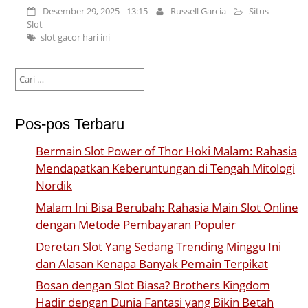
Desember 29, 2025 - 13:15
Russell Garcia
Situs
Slot
slot gacor hari ini
Cari
untuk:
Pos-pos Terbaru
Bermain Slot Power of Thor Hoki Malam: Rahasia
Mendapatkan Keberuntungan di Tengah Mitologi
Nordik
Malam Ini Bisa Berubah: Rahasia Main Slot Online
dengan Metode Pembayaran Populer
Deretan Slot Yang Sedang Trending Minggu Ini
dan Alasan Kenapa Banyak Pemain Terpikat
Bosan dengan Slot Biasa? Brothers Kingdom
Hadir dengan Dunia Fantasi yang Bikin Betah