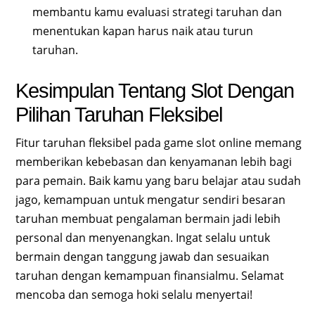
membantu kamu evaluasi strategi taruhan dan
menentukan kapan harus naik atau turun
taruhan.
Kesimpulan Tentang Slot Dengan
Pilihan Taruhan Fleksibel
Fitur taruhan fleksibel pada game slot online memang
memberikan kebebasan dan kenyamanan lebih bagi
para pemain. Baik kamu yang baru belajar atau sudah
jago, kemampuan untuk mengatur sendiri besaran
taruhan membuat pengalaman bermain jadi lebih
personal dan menyenangkan. Ingat selalu untuk
bermain dengan tanggung jawab dan sesuaikan
taruhan dengan kemampuan finansialmu. Selamat
mencoba dan semoga hoki selalu menyertai!