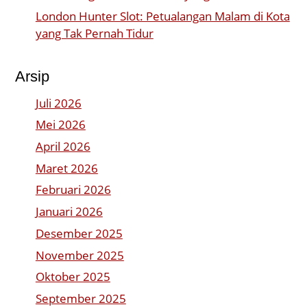
London Hunter Slot: Petualangan Malam di Kota
yang Tak Pernah Tidur
Arsip
Juli 2026
Mei 2026
April 2026
Maret 2026
Februari 2026
Januari 2026
Desember 2025
November 2025
Oktober 2025
September 2025