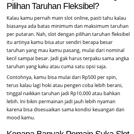
Pilihan Taruhan Fleksibel?
Kalau kamu pernah main slot online, pasti tahu kalau
biasanya ada batas minimum dan maksimum taruhan
per putaran. Nah, slot dengan pilihan taruhan fleksibel
itu artinya kamu bisa atur sendiri berapa besar
taruhan yang mau kamu pasang, mulai dari nominal
kecil sampai besar. Jadi gak harus terpaku sama angka
taruhan yang kaku atau cuma satu opsi saja.
Contohnya, kamu bisa mulai dari Rp500 per spin,
terus kalau lagi hoki atau pengen coba lebih berani,
tinggal naikkan taruhan jadi Rp10.000 atau bahkan
lebih. Ini bikin permainan jadi jauh lebih nyaman
karena bisa disesuaikan sama kondisi keuangan dan
mood kamu.