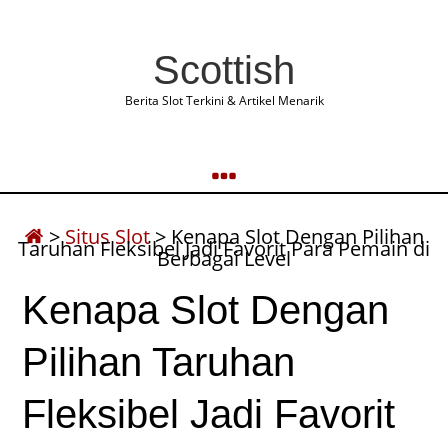
Scottish
Berita Slot Terkini & Artikel Menarik
>
Situs Slot
>
Kenapa Slot Dengan Pilihan
Taruhan Fleksibel Jadi Favorit Para Pemain di
Berbagai Level
Kenapa Slot Dengan
Pilihan Taruhan
Fleksibel Jadi Favorit