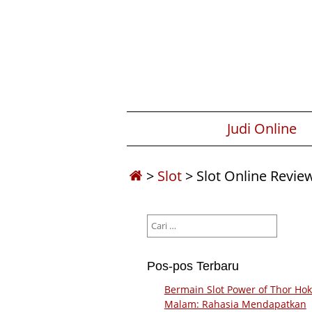
Judi Online
>
Slot
>
Slot Online Revie
Cari
untuk:
Pos-pos Terbaru
Bermain Slot Power of Thor Hok
Malam: Rahasia Mendapatkan