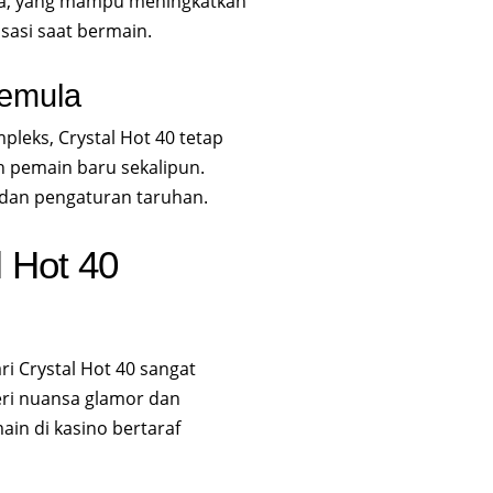
ya, yang mampu meningkatkan
asi saat bermain.
Pemula
leks, Crystal Hot 40 tetap
h pemain baru sekalipun.
 dan pengaturan taruhan.
l Hot 40
ri Crystal Hot 40 sangat
eri nuansa glamor dan
n di kasino bertaraf