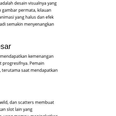
 adalah desain visualnya yang
n gambar permata, kilauan
 animasi yang halus dan efek
jadi semakin menyenangkan
sar
tuk mendapatkan kemenangan
t progresifnya. Pemain
, terutama saat mendapatkan
l wild, dan scatters membuat
an slot lain yang