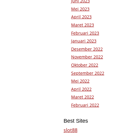
Juni 2023
Mei 2023
April 2023
Maret 2023
Februari 2023
Januari 2023
Desember 2022
November 2022
Oktober 2022
September 2022
Mei 2022
April 2022
Maret 2022
Februari 2022
Best Sites
slot88