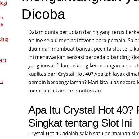
logi
Dicoba
ia
de
Dalam dunia perjudian daring yang terus berk
ding
online selalu menjadi favorit para pemain. Sal
daun dan membuat banyak pecinta slot terpika
ini menawarkan sensasi berbeda dibanding slot
ers
yang inovatif dan peluang kemenangan besar.
kualitas dari Crystal Hot 40? Apakah layak di
an
pemain berpengalaman? Mari kita ulas secara 
membantu kamu memutuskan.
Apa Itu Crystal Hot 40?
Singkat tentang Slot Ini
Crystal Hot 40 adalah salah satu permainan sl