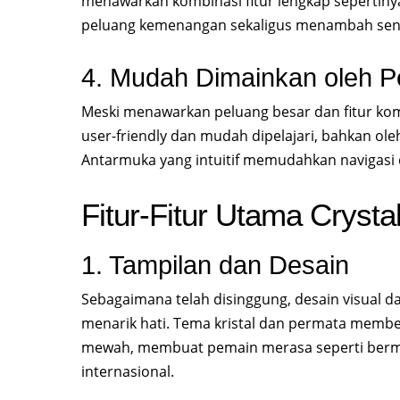
menawarkan kombinasi fitur lengkap sepertin
peluang kemenangan sekaligus menambah sens
4. Mudah Dimainkan oleh 
Meski menawarkan peluang besar dan fitur komp
user-friendly dan mudah dipelajari, bahkan ole
Antarmuka yang intuitif memudahkan navigasi
Fitur-Fitur Utama Crysta
1. Tampilan dan Desain
Sebagaimana telah disinggung, desain visual da
menarik hati. Tema kristal dan permata memb
mewah, membuat pemain merasa seperti bermai
internasional.