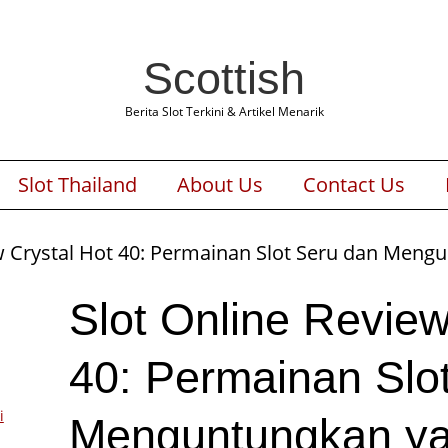
Scottish
Berita Slot Terkini & Artikel Menarik
Slot Thailand
About Us
Contact Us
w Crystal Hot 40: Permainan Slot Seru dan Meng
Slot Online Review
40: Permainan Slo
i
Menguntungkan ya