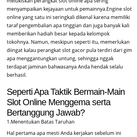
melukiskan perangkat slot online apa sering
menyampaikan kejayaan untuk pemainnya.Engine slot
online yang satu ini seringkali dikenal karena memiliki
taraf pengembalian apa tinggian dan juga banyak kali
memberikan hadiah besar kepada kelompok
tokohnya. Namun, meskipun seperti itu, memerlukan
diingat kalau perangkat slot gacor pula terdiri dari gim
apa menggantungkan untung, sehingga nggak
terdapat jaminan bahwasanya Anda hendak selalu
berhasil.
Seperti Apa Taktik Bermain-Main
Slot Online Menggema serta
Bertanggung Jawab?
1.Menentukan Batas Taruhan
Hal pertama apa mesti Anda kerjakan sebelum ini