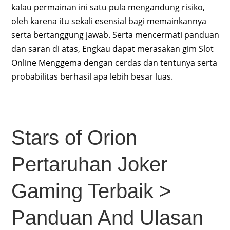
kalau permainan ini satu pula mengandung risiko,
oleh karena itu sekali esensial bagi memainkannya
serta bertanggung jawab. Serta mencermati panduan
dan saran di atas, Engkau dapat merasakan gim Slot
Online Menggema dengan cerdas dan tentunya serta
probabilitas berhasil apa lebih besar luas.
Stars of Orion
Pertaruhan Joker
Gaming Terbaik >
Panduan And Ulasan