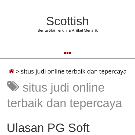
Scottish
Berita Slot Terkini & Artikel Menarik
>
situs judi online terbaik dan tepercaya
situs judi online
terbaik dan tepercaya
Ulasan PG Soft