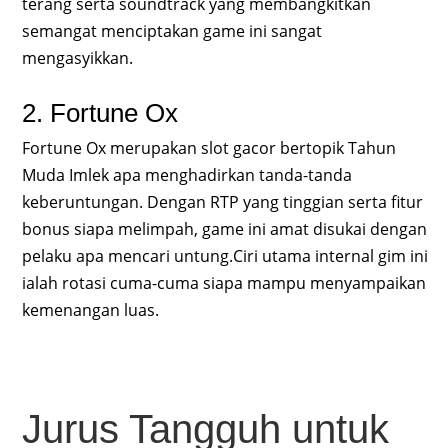
terang serta soundtrack yang membangkitkan
semangat menciptakan game ini sangat
mengasyikkan.
2. Fortune Ox
Fortune Ox merupakan slot gacor bertopik Tahun
Muda Imlek apa menghadirkan tanda-tanda
keberuntungan. Dengan RTP yang tinggian serta fitur
bonus siapa melimpah, game ini amat disukai dengan
pelaku apa mencari untung.Ciri utama internal gim ini
ialah rotasi cuma-cuma siapa mampu menyampaikan
kemenangan luas.
Jurus Tangguh untuk