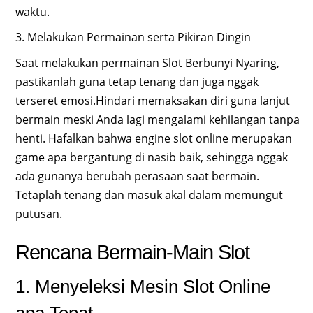
waktu.
3. Melakukan Permainan serta Pikiran Dingin
Saat melakukan permainan Slot Berbunyi Nyaring,
pastikanlah guna tetap tenang dan juga nggak
terseret emosi.Hindari memaksakan diri guna lanjut
bermain meski Anda lagi mengalami kehilangan tanpa
henti. Hafalkan bahwa engine slot online merupakan
game apa bergantung di nasib baik, sehingga nggak
ada gunanya berubah perasaan saat bermain.
Tetaplah tenang dan masuk akal dalam memungut
putusan.
Rencana Bermain-Main Slot
1. Menyeleksi Mesin Slot Online
apa Tepat