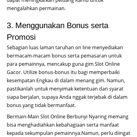
dapat meningkatkan peluang Kamu untuk
mengalahkan permainan.
3. Menggunakan Bonus serta
Promosi
Sebagian luas laman taruhan on line menyediakan
bermacam-macam bonus serta pemasaran untuk
para pemainnya, mencakup guna gim Slot Online
Gacor. Utilize bonus-bonus itu bagi memperbaiki
kesempatan Engkau di dalam menang gim. Namun,
pastikanlah untuk menyimak ketentuan dan syarat
siapa berjalan, supaya Anda nggak terjebak di dalam
bonus yang tidak bermanfaat.
Bermain-Main Slot Online Berbunyi Nyaring memang
bisa menghadiahkan kebahagiaan serta manfaat
kepada sekumpulan pemainnya.Namun, perlu diingat