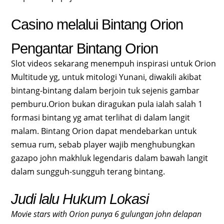
Casino melalui Bintang Orion
Pengantar Bintang Orion
Slot videos sekarang menempuh inspirasi untuk Orion
Multitude yg, untuk mitologi Yunani, diwakili akibat
bintang-bintang dalam berjoin tuk sejenis gambar
pemburu.Orion bukan diragukan pula ialah salah 1
formasi bintang yg amat terlihat di dalam langit
malam. Bintang Orion dapat mendebarkan untuk
semua rum, sebab player wajib menghubungkan
gazapo john makhluk legendaris dalam bawah langit
dalam sungguh-sungguh terang bintang.
Judi lalu Hukum Lokasi
Movie stars with Orion punya 6 gulungan john delapan