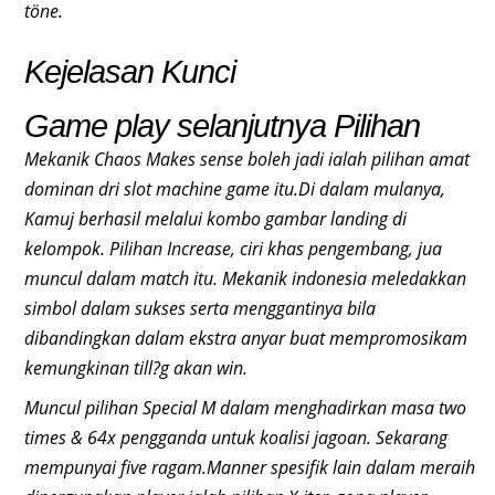
töne.
Kejelasan Kunci
Game play selanjutnya Pilihan
Mekanik Chaos Makes sense boleh jadi ialah pilihan amat
dominan dri slot machine game itu.Di dalam mulanya,
Kamuj berhasil melalui kombo gambar landing di
kelompok. Pilihan Increase, ciri khas pengembang, jua
muncul dalam match itu. Mekanik indonesia meledakkan
simbol dalam sukses serta menggantinya bila
dibandingkan dalam ekstra anyar buat mempromosikam
kemungkinan till?g akan win.
Muncul pilihan Special M dalam menghadirkan masa two
times & 64x pengganda untuk koalisi jagoan. Sekarang
mempunyai five ragam.Manner spesifik lain dalam meraih