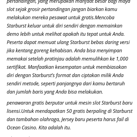
pertandingan, yang merupakan manfaat besar bagi maya
slot sejak grosir pertandingan jangan biarkan kamu
melakukan mereka pesawat untuk gratis.Mencoba
Starburst keluar untuk diri sendiri dengan memainkan
demo lebih untuk melihat apakah itu tepat untuk Anda.
Peserta dapat memuat ulang Starburst bebas daring versi
jika kentang goreng kehabisan. Anda bisa menyimpan
memakai setelah pratinjau adalah memulihkan ke 1,000
sertifikat. Manfaatkan kesempatan untuk membiasakan
diri dengan Starburst’s format dan ciptakan milik Anda
sendiri metode, seperti panjangnya dari kamu bertaruh
dan jumlah baris yang Anda bisa melakukan.
penawaran gratis berputar untuk mesin slot Starburst baru
lisensi.Untuk mendapatkan 50 gratis berpaling di Starburst
dan tambahan olahraga, Jersey baru peserta harus fail di
Ocean Casino. Kita adalah itu.