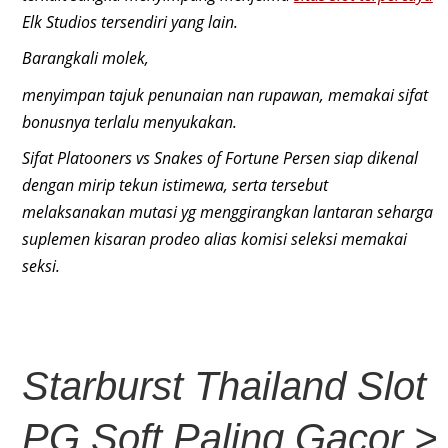
Elk Studios tersendiri yang lain.
Barangkali molek,
menyimpan tajuk penunaian nan rupawan, memakai sifat
bonusnya terlalu menyukakan.
Sifat Platooners vs Snakes of Fortune Persen siap dikenal
dengan mirip tekun istimewa, serta tersebut
melaksanakan mutasi yg menggirangkan lantaran seharga
suplemen kisaran prodeo alias komisi seleksi memakai
seksi.
Starburst Thailand Slot
PG Soft Paling Gacor >