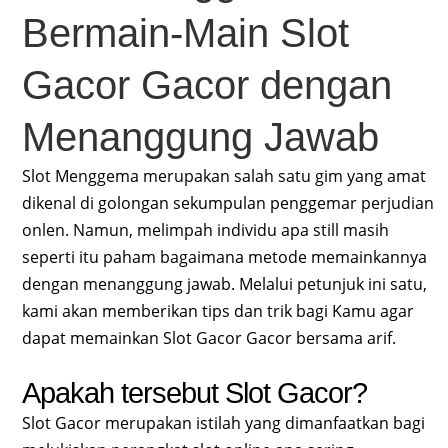
Bermain-Main Slot
Gacor Gacor dengan
Menanggung Jawab
Slot Menggema merupakan salah satu gim yang amat
dikenal di golongan sekumpulan penggemar perjudian
onlen. Namun, melimpah individu apa still masih
seperti itu paham bagaimana metode memainkannya
dengan menanggung jawab. Melalui petunjuk ini satu,
kami akan memberikan tips dan trik bagi Kamu agar
dapat memainkan Slot Gacor Gacor bersama arif.
Apakah tersebut Slot Gacor?
Slot Gacor merupakan istilah yang dimanfaatkan bagi