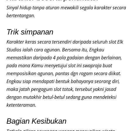
Sinyal hidup tanpa aturan mewakili segala karakter secara
bertentangan.
Trik simpanan
Karakter keras secara tersendiri daripada seluruh slot Elk
Studios ialah cara agunan. Bersama itu, Engkau
memastikan daripada 4 pola gadaian dengan berlainan,
pada mana Kamu menyetujui slot ini swapraja buat
memposisikan agunan, pantas dgn ragam secara diikat.
Engkau siap mendapati bentuk bahayanya seorang diri,
maka jatah pengagum slot totok, tersebut yakni jasad
dengan mutakhir betul-betul sedang guna mendeteksi
ketenteraman.
Bagian Kesibukan