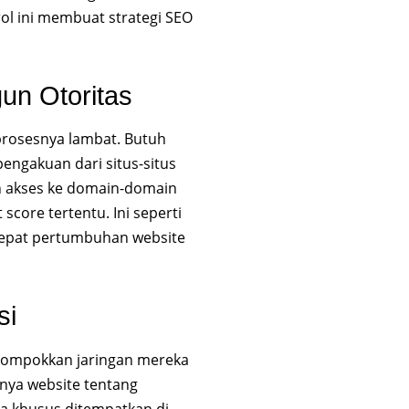
ol ini membuat strategi SEO
n Otoritas
prosesnya lambat. Butuh
ngakuan dari situs-situs
n akses ke domain-domain
 score tertentu. Ini seperti
epat pertumbuhan website
si
lompokkan jaringan mereka
unya website tentang
ya khusus ditempatkan di