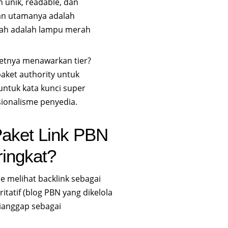
unik, readable, dan
n utamanya adalah
dah adalah lampu merah
etnya menawarkan tier?
paket authority untuk
untuk kata kunci super
sionalisme penyedia.
Paket Link PBN
ingkat?
e melihat backlink sebagai
itatif (blog PBN yang dikelola
dianggap sebagai