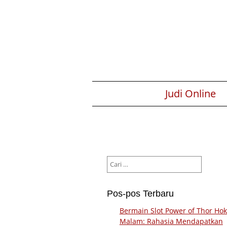
Judi Online
Cari
untuk:
Pos-pos Terbaru
Bermain Slot Power of Thor Hok
Malam: Rahasia Mendapatkan