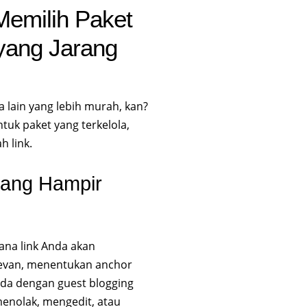
emilih Paket
yang Jarang
 lain yang lebih murah, kan?
tuk paket yang terkelola,
 link.
 yang Hampir
mana link Anda akan
levan, menentukan anchor
eda dengan guest blogging
menolak, mengedit, atau