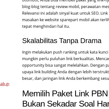
blog-blog tentang review mobil, perawatan mes
Relevansi ini adalah sinyal kuat untuk SEO. Link
masakan ke website sparepart mobil akan terli
tepat menghindari hal itu.
Skalabilitas Tanpa Drama
Ingin melakukan push ranking untuk kata kunci
mungkin perlu puluhan link berkualitas. Menca
opportunity bisa sangat melelahkan. Dengan p
upaya link building Anda dengan lebih terstruk
besar, dan jaringan link Anda berkembang sesu
ab.go.id/
Memilih Paket Link PBN
Bukan Sekadar Soal Ha