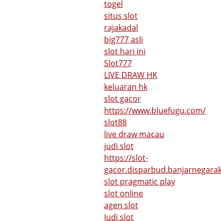
togel
situs slot
rajakadal
big777 asli
slot hari ini
Slot777
LIVE DRAW HK
keluaran hk
slot gacor
https://www.bluefugu.com/
slot88
live draw macau
judi slot
https://slot-
gacor.disparbud.banjarnegarak
slot pragmatic play
slot online
agen slot
Judi slot