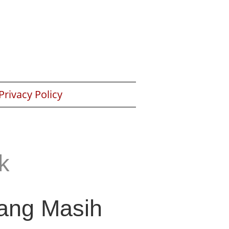
Privacy Policy
k
yang Masih