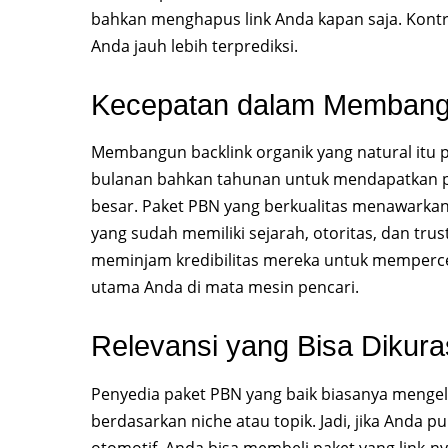
bahkan menghapus link Anda kapan saja. Kontr
Anda jauh lebih terprediksi.
Kecepatan dalam Membangu
Membangun backlink organik yang natural itu 
bulanan bahkan tahunan untuk mendapatkan pe
besar. Paket PBN yang berkualitas menawarka
yang sudah memiliki sejarah, otoritas, dan trust
meminjam kredibilitas mereka untuk memperc
utama Anda di mata mesin pencari.
Relevansi yang Bisa Dikura
Penyedia paket PBN yang baik biasanya menge
berdasarkan niche atau topik. Jadi, jika Anda p
otomotif, Anda bisa membeli paket yang link-n