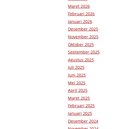
Maret 2026
Februari 2026
Januari 2026
Desember 2025
November 2025
Oktober 2025
September 2025
Agustus 2025
Juli 2025
Juni 2025
Mei 2025
April 2025
Maret 2025
Februari 2025
Januari 2025
Desember 2024
November 2024