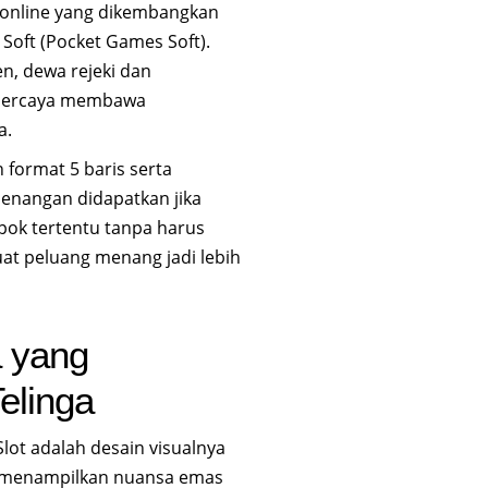
online yang dikembangkan
Soft (Pocket Games Soft).
n, dewa rejeki dan
ipercaya membawa
a.
format 5 baris serta
enangan didapatkan jika
ok tertentu tanpa harus
uat peluang menang jadi lebih
a yang
elinga
Slot adalah desain visualnya
ya menampilkan nuansa emas