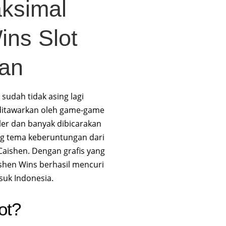
ksimal
ns Slot
han
sudah tidak asing lagi
 ditawarkan oleh game-game
ler dan banyak dibicarakan
g tema keberuntungan dari
Caishen. Dengan grafis yang
hen Wins berhasil mencuri
suk Indonesia.
ot?