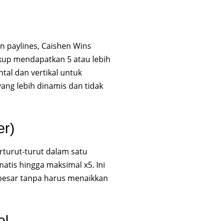
n paylines, Caishen Wins
ukup mendapatkan 5 atau lebih
al dan vertikal untuk
ng lebih dinamis dan tidak
er)
turut-turut dalam satu
atis hingga maksimal x5. Ini
h besar tanpa harus menaikkan
el