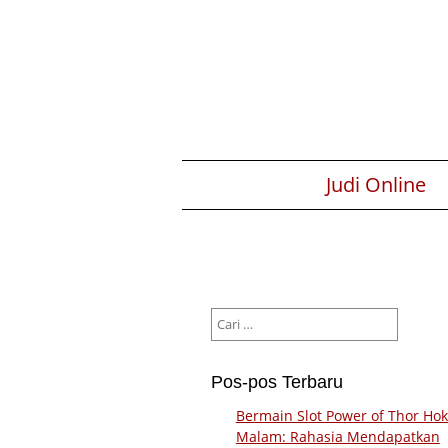
Judi Online
Cari
untuk:
Pos-pos Terbaru
Bermain Slot Power of Thor Hok
Malam: Rahasia Mendapatkan