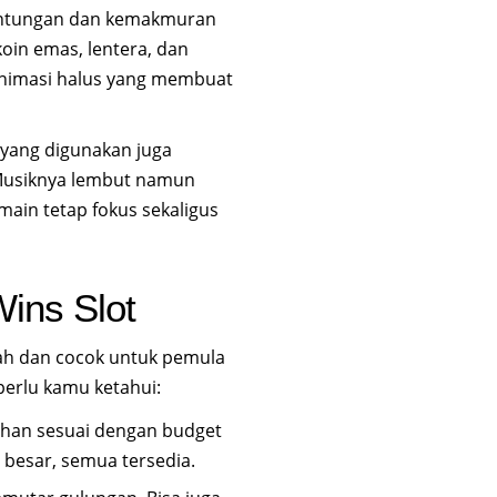
untungan dan kemakmuran
koin emas, lentera, dan
animasi halus yang membuat
r yang digunakan juga
Musiknya lembut namun
ain tetap fokus sekaligus
ins Slot
h dan cocok untuk pemula
perlu kamu ketahui:
uhan sesuai dengan budget
a besar, semua tersedia.