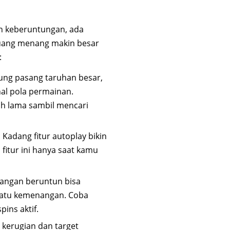
n keberuntungan, ada
luang menang makin besar
:
ung pasang taruhan besar,
al pola permainan.
h lama sambil mencari
:
Kadang fitur autoplay bikin
fitur ini hanya saat kamu
ngan beruntun bisa
 satu kemenangan. Coba
pins aktif.
 kerugian dan target