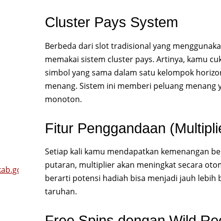
Cluster Pays System
Berbeda dari slot tradisional yang menggunaka
memakai sistem cluster pays. Artinya, kamu c
simbol yang sama dalam satu kelompok horizont
menang. Sistem ini memberi peluang menang ya
monoton.
Fitur Penggandaan (Multipli
Setiap kali kamu mendapatkan kemenangan ber
putaran, multiplier akan meningkat secara otom
ab.go.id/
berarti potensi hadiah bisa menjadi jauh lebi
taruhan.
Free Spins dengan Wild Re