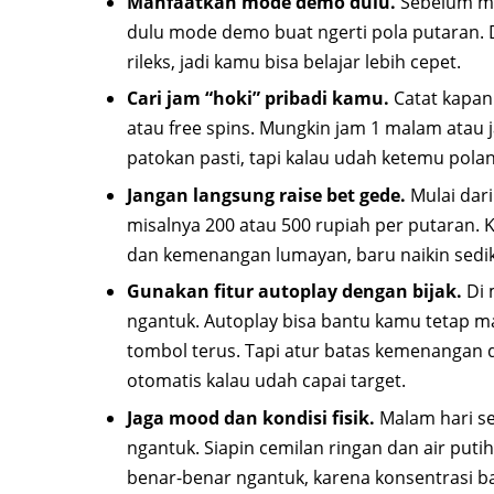
Manfaatkan mode demo dulu.
Sebelum mai
dulu mode demo buat ngerti pola putaran. D
rileks, jadi kamu bisa belajar lebih cepet.
Cari jam “hoki” pribadi kamu.
Catat kapan
atau free spins. Mungkin jam 1 malam atau
patokan pasti, tapi kalau udah ketemu pola
Jangan langsung raise bet gede.
Mulai dari
misalnya 200 atau 500 rupiah per putaran. 
dan kemenangan lumayan, baru naikin sediki
Gunakan fitur autoplay dengan bijak.
Di 
ngantuk. Autoplay bisa bantu kamu tetap m
tombol terus. Tapi atur batas kemenangan d
otomatis kalau udah capai target.
Jaga mood dan kondisi fisik.
Malam hari ser
ngantuk. Siapin cemilan ringan dan air puti
benar-benar ngantuk, karena konsentrasi ba