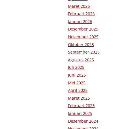
Maret 2026
Februari 2026
Januari 2026
Desember 2025
November 2025
Oktober 2025
September 2025
Agustus 2025
Juli 2025
Juni 2025
Mei 2025
April 2025
Maret 2025
Februari 2025
Januari 2025
Desember 2024
November 2024