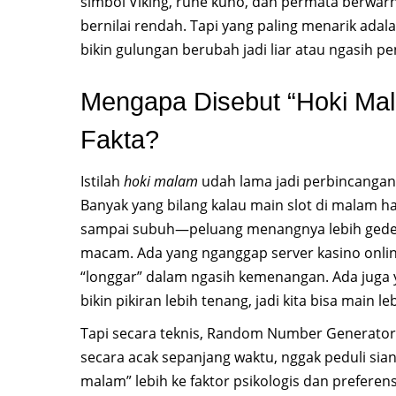
simbol Viking, rune kuno, dan permata berwar
bernilai rendah. Tapi yang paling menarik adalah
bikin gulungan berubah jadi liar atau ngasih
Mengapa Disebut “Hoki Mal
Fakta?
Istilah
hoki malam
udah lama jadi perbincangan 
Banyak yang bilang kalau main slot di malam 
sampai subuh—peluang menangnya lebih gede
macam. Ada yang nganggap server kasino online 
“longgar” dalam ngasih kemenangan. Ada juga 
bikin pikiran lebih tenang, jadi kita bisa main le
Tapi secara teknis, Random Number Generator (
secara acak sepanjang waktu, nggak peduli sian
malam” lebih ke faktor psikologis dan preferens