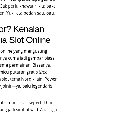
ak perlu khawatir, kita bakal
en. Yuk, kita bedah satu-satu.
hor? Kenalan
a Slot Online
t online yang mengusung
nnya cuma jadi gambar biasa,
isme permainan. Biasanya,
micu putaran gratis (
free
 slot tema Nordik lain, Power
Mjolnir—ya, palu legendaris
l-simbol khas seperti Thor
yang jadi simbol wild. Ada juga