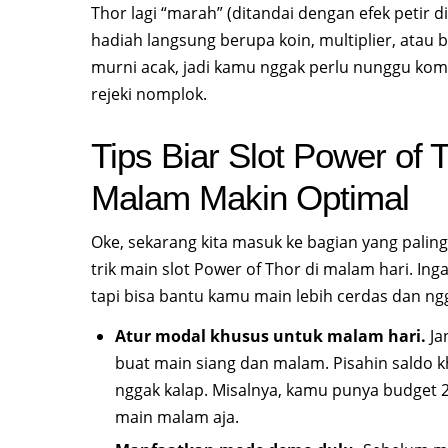
Thor lagi “marah” (ditandai dengan efek petir di
hadiah langsung berupa koin, multiplier, atau ba
murni acak, jadi kamu nggak perlu nunggu kom
rejeki nomplok.
Tips Biar Slot Power of 
Malam Makin Optimal
Oke, sekarang kita masuk ke bagian yang pali
trik main slot Power of Thor di malam hari. Ing
tapi bisa bantu kamu main lebih cerdas dan ng
Atur modal khusus untuk malam hari.
Ja
buat main siang dan malam. Pisahin saldo k
nggak kalap. Misalnya, kamu punya budget 20
main malam aja.