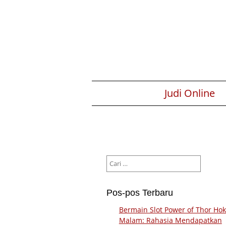
Judi Online
Cari
untuk:
Pos-pos Terbaru
Bermain Slot Power of Thor Hok
Malam: Rahasia Mendapatkan