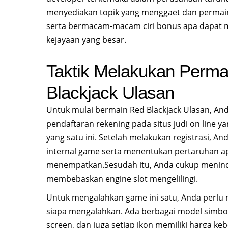
menyediakan topik yang menggaet dan permai
serta bermacam-macam ciri bonus apa dapat 
kejayaan yang besar.
Taktik Melakukan Perm
Blackjack Ulasan
Untuk mulai bermain Red Blackjack Ulasan, A
pendaftaran rekening pada situs judi on line 
yang satu ini. Setelah melakukan registrasi, A
internal game serta menentukan pertaruhan 
menempatkan.Sesudah itu, Anda cukup meninda
membebaskan engine slot mengelilingi.
Untuk mengalahkan game ini satu, Anda perl
siapa mengalahkan. Ada berbagai model simbo
screen, dan juga setiap ikon memiliki harga ke