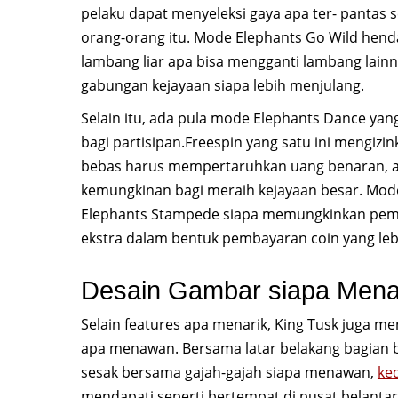
pelaku dapat menyeleksi gaya apa ter- pantas
orang-orang itu. Mode Elephants Go Wild hen
lambang liar apa bisa mengganti lambang lain
gabungan kejayaan siapa lebih menjulang.
Selain itu, ada pula mode Elephants Dance yan
bagi partisipan.Freespin yang satu ini mengizi
bebas harus mempertaruhkan uang benaran, a
kemungkinan bagi meraih kejayaan besar. Mode
Elephants Stampede siapa memungkinkan pem
ekstra dalam bentuk pembayaran coin yang leb
Desain Gambar siapa Men
Selain features apa menarik, King Tusk juga 
apa menawan. Bersama latar belakang bagian 
sesak bersama gajah-gajah siapa menawan,
ked
mendapati seperti bertempat di pusat belantara