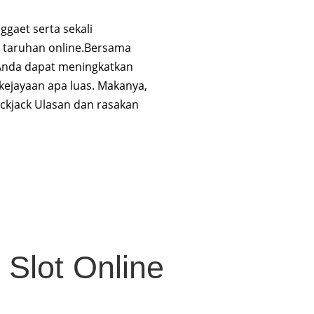
ggaet serta sekali
taruhan online.Bersama
, Anda dapat meningkatkan
kejayaan apa luas. Makanya,
ckjack Ulasan dan rasakan
Slot Online