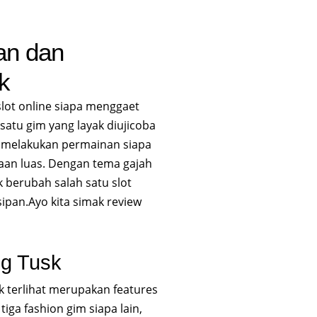
an dan
k
lot online siapa menggaet
satu gim yang layak diujicoba
 melakukan permainan siapa
an luas. Dengan tema gajah
k berubah salah satu slot
sipan.Ayo kita simak review
ing Tusk
k terlihat merupakan features
iga fashion gim siapa lain,