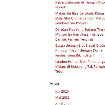
Keberuntungan di Tengah Mito
Nordik
Malam Ini Bisa Berubah: Rahas
Main Slot Online dengan Meto
Pembayaran Populer
Deretan Slot Yang Sedang Tren
Minggu Ini dan Alasan Kenapa
Banyak Pemain Terpikat
Bosan dengan Slot Biasa? Broth
Kingdom Hadir dengan Dunia
Fantasi yang Bikin Betah
London Hunter Slot: Petualang
Malam di Kota yang Tak Pernah
Tidur
Arsip
Juli 2026
Mei 2026
April 2026