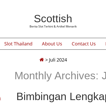
Scottish
Berita Slot Terkini & Artikel Menarik
Slot Thailand
About Us
Contact Us
>
Juli 2024
Monthly Archives: J
Bimbingan Lengka
i