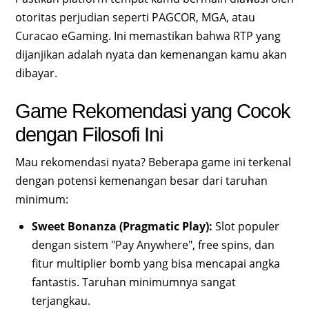
otoritas perjudian seperti PAGCOR, MGA, atau
Curacao eGaming. Ini memastikan bahwa RTP yang
dijanjikan adalah nyata dan kemenangan kamu akan
dibayar.
Game Rekomendasi yang Cocok
dengan Filosofi Ini
Mau rekomendasi nyata? Beberapa game ini terkenal
dengan potensi kemenangan besar dari taruhan
minimum:
Sweet Bonanza (Pragmatic Play):
Slot populer
dengan sistem "Pay Anywhere", free spins, dan
fitur multiplier bomb yang bisa mencapai angka
fantastis. Taruhan minimumnya sangat
terjangkau.