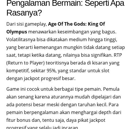
Pengalaman Bermain: Seperti Apa
Rasanya?
Dari sisi gameplay,
Age Of The Gods: King Of
Olympus
menawarkan keseimbangan yang bagus.
Volatilitasnya bisa dikatakan medium hingga tinggi,
yang berarti kemenangan mungkin tidak datang setiap
saat, tetapi ketika datang, nilainya bisa signifikan. RTP
(Return to Player) teoritisnya berada di kisaran yang
kompetitif, sekitar 95%, yang standar untuk slot
dengan jackpot progresif besar.
Game ini cocok untuk berbagai tipe pemain. Pemula
akan senang karena aturannya mudah dipelajari dan
ada potensi besar meski dengan taruhan kecil. Para
pemain berpengalaman akan menghargai depth dari
fitur bonus dan, tentu saja, daya pikat jackpot
progresif yang selalu jadi incaran.