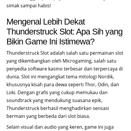
simak sampai habis!
Mengenal Lebih Dekat
Thunderstruck Slot: Apa Sih yang
Bikin Game Ini Istimewa?
Thunderstruck Slot adalah salah satu permainan slot
yang dikembangkan oleh Microgaming, salah satu
penyedia software kasino terbesar dan terpercaya di
dunia. Slot ini mengangkat tema mitologi Nordik,
khususnya kisah para dewa seperti Thor, Odin, dan
Loki. Dengan grafis yang cukup memukau dan
soundtrack yang mendukung suasana epik,
Thunderstruck berhasil menghadirkan sensasi
bermain yang berbeda dari slot biasa.
Selain visual dan audio yang keren, game ini juga