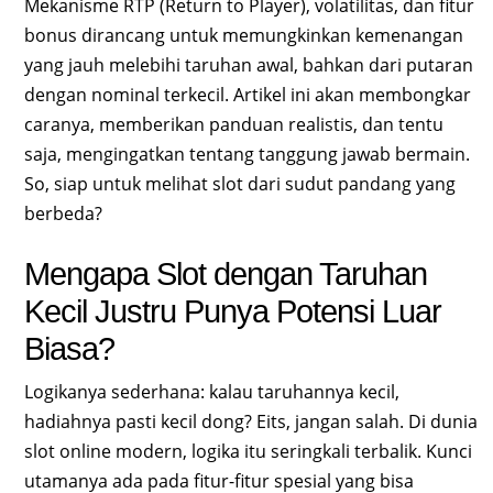
Mekanisme RTP (Return to Player), volatilitas, dan fitur
bonus dirancang untuk memungkinkan kemenangan
yang jauh melebihi taruhan awal, bahkan dari putaran
dengan nominal terkecil. Artikel ini akan membongkar
caranya, memberikan panduan realistis, dan tentu
saja, mengingatkan tentang tanggung jawab bermain.
So, siap untuk melihat slot dari sudut pandang yang
berbeda?
Mengapa Slot dengan Taruhan
Kecil Justru Punya Potensi Luar
Biasa?
Logikanya sederhana: kalau taruhannya kecil,
hadiahnya pasti kecil dong? Eits, jangan salah. Di dunia
slot online modern, logika itu seringkali terbalik. Kunci
utamanya ada pada fitur-fitur spesial yang bisa