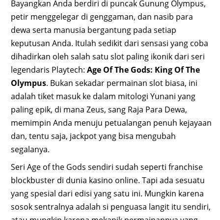
Bayangkan Anda berdiri di puncak Gunung Olympus,
petir menggelegar di genggaman, dan nasib para
dewa serta manusia bergantung pada setiap
keputusan Anda. Itulah sedikit dari sensasi yang coba
dihadirkan oleh salah satu slot paling ikonik dari seri
legendaris Playtech:
Age Of The Gods: King Of The
Olympus
. Bukan sekadar permainan slot biasa, ini
adalah tiket masuk ke dalam mitologi Yunani yang
paling epik, di mana Zeus, sang Raja Para Dewa,
memimpin Anda menuju petualangan penuh kejayaan
dan, tentu saja, jackpot yang bisa mengubah
segalanya.
Seri Age of the Gods sendiri sudah seperti franchise
blockbuster di dunia kasino online. Tapi ada sesuatu
yang spesial dari edisi yang satu ini. Mungkin karena
sosok sentralnya adalah si penguasa langit itu sendiri,