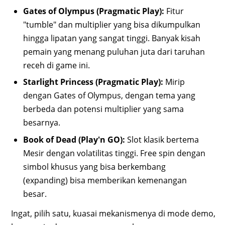
Gates of Olympus (Pragmatic Play):
Fitur
"tumble" dan multiplier yang bisa dikumpulkan
hingga lipatan yang sangat tinggi. Banyak kisah
pemain yang menang puluhan juta dari taruhan
receh di game ini.
Starlight Princess (Pragmatic Play):
Mirip
dengan Gates of Olympus, dengan tema yang
berbeda dan potensi multiplier yang sama
besarnya.
Book of Dead (Play'n GO):
Slot klasik bertema
Mesir dengan volatilitas tinggi. Free spin dengan
simbol khusus yang bisa berkembang
(expanding) bisa memberikan kemenangan
besar.
Ingat, pilih satu, kuasai mekanismenya di mode demo,