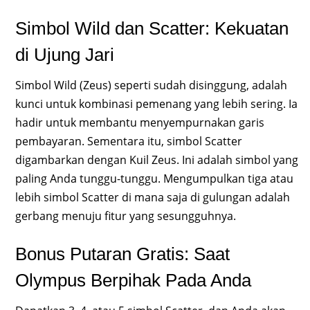
Simbol Wild dan Scatter: Kekuatan
di Ujung Jari
Simbol Wild (Zeus) seperti sudah disinggung, adalah
kunci untuk kombinasi pemenang yang lebih sering. Ia
hadir untuk membantu menyempurnakan garis
pembayaran. Sementara itu, simbol Scatter
digambarkan dengan Kuil Zeus. Ini adalah simbol yang
paling Anda tunggu-tunggu. Mengumpulkan tiga atau
lebih simbol Scatter di mana saja di gulungan adalah
gerbang menuju fitur yang sesungguhnya.
Bonus Putaran Gratis: Saat
Olympus Berpihak Pada Anda