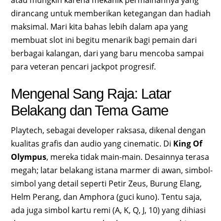
atau mungkin karena mekanik permainannya yang
dirancang untuk memberikan ketegangan dan hadiah
maksimal. Mari kita bahas lebih dalam apa yang
membuat slot ini begitu menarik bagi pemain dari
berbagai kalangan, dari yang baru mencoba sampai
para veteran pencari jackpot progresif.
Mengenal Sang Raja: Latar
Belakang dan Tema Game
Playtech, sebagai developer raksasa, dikenal dengan
kualitas grafis dan audio yang cinematic. Di
King Of
Olympus
, mereka tidak main-main. Desainnya terasa
megah; latar belakang istana marmer di awan, simbol-
simbol yang detail seperti Petir Zeus, Burung Elang,
Helm Perang, dan Amphora (guci kuno). Tentu saja,
ada juga simbol kartu remi (A, K, Q, J, 10) yang dihiasi