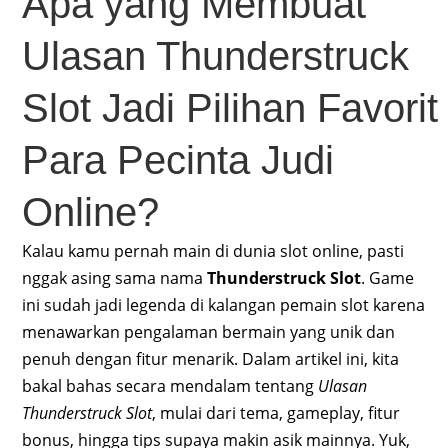
Apa yang Membuat
Ulasan Thunderstruck
Slot Jadi Pilihan Favorit
Para Pecinta Judi
Online?
Kalau kamu pernah main di dunia slot online, pasti
nggak asing sama nama
Thunderstruck Slot
. Game
ini sudah jadi legenda di kalangan pemain slot karena
menawarkan pengalaman bermain yang unik dan
penuh dengan fitur menarik. Dalam artikel ini, kita
bakal bahas secara mendalam tentang
Ulasan
Thunderstruck Slot
, mulai dari tema, gameplay, fitur
bonus, hingga tips supaya makin asik mainnya. Yuk,