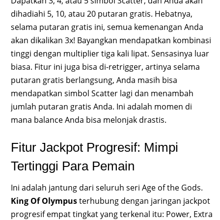
Dapatkan 3, 4, atau 5 simbol Scatter, dan Anda akan
dihadiahi 5, 10, atau 20 putaran gratis. Hebatnya,
selama putaran gratis ini, semua kemenangan Anda
akan dikalikan 3x! Bayangkan mendapatkan kombinasi
tinggi dengan multiplier tiga kali lipat. Sensasinya luar
biasa. Fitur ini juga bisa di-retrigger, artinya selama
putaran gratis berlangsung, Anda masih bisa
mendapatkan simbol Scatter lagi dan menambah
jumlah putaran gratis Anda. Ini adalah momen di
mana balance Anda bisa melonjak drastis.
Fitur Jackpot Progresif: Mimpi
Tertinggi Para Pemain
Ini adalah jantung dari seluruh seri Age of the Gods.
King Of Olympus
terhubung dengan jaringan jackpot
progresif empat tingkat yang terkenal itu: Power, Extra