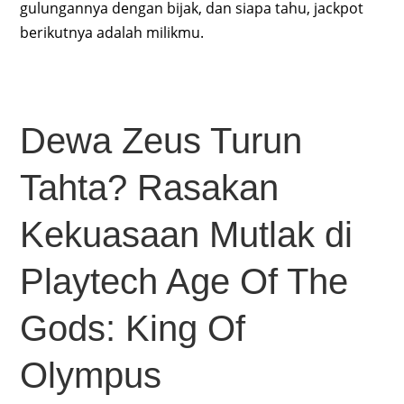
gulungannya dengan bijak, dan siapa tahu, jackpot
berikutnya adalah milikmu.
Dewa Zeus Turun
Tahta? Rasakan
Kekuasaan Mutlak di
Playtech Age Of The
Gods: King Of
Olympus