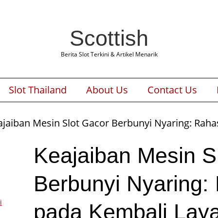
Scottish
Berita Slot Terkini & Artikel Menarik
Slot Thailand
About Us
Contact Us
ajaiban Mesin Slot Gacor Berbunyi Nyaring: Raha
Keajaiban Mesin S
Berbunyi Nyaring:
i
pada Kembali Laya