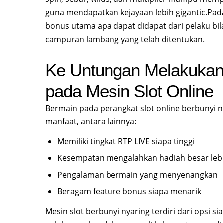
guna mendapatkan kejayaan lebih gigantic.Pa
bonus utama apa dapat didapat dari pelaku b
campuran lambang yang telah ditentukan.
Ke Untungan Melakukan
pada Mesin Slot Online
Bermain pada perangkat slot online berbunyi
manfaat, antara lainnya:
Memiliki tingkat RTP LIVE siapa tinggi
Kesempatan mengalahkan hadiah besar leb
Pengalaman bermain yang menyenangkan
Beragam feature bonus siapa menarik
Mesin slot berbunyi nyaring terdiri dari opsi s