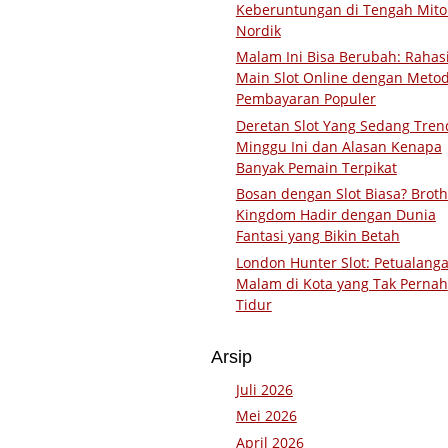
Keberuntungan di Tengah Mito
Nordik
Malam Ini Bisa Berubah: Rahas
Main Slot Online dengan Meto
Pembayaran Populer
Deretan Slot Yang Sedang Tren
Minggu Ini dan Alasan Kenapa
Banyak Pemain Terpikat
Bosan dengan Slot Biasa? Broth
Kingdom Hadir dengan Dunia
Fantasi yang Bikin Betah
London Hunter Slot: Petualang
Malam di Kota yang Tak Pernah
Tidur
Arsip
Juli 2026
Mei 2026
April 2026