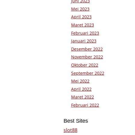
Juni 2023
Mei 2023
April 2023
Maret 2023
Februari 2023
Januari 2023
Desember 2022
November 2022
Oktober 2022
September 2022
Mei 2022
April 2022
Maret 2022
Februari 2022
Best Sites
slot88