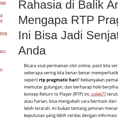
Rahasia di Balik A
logi
ia
Mengapa RTP Prag
de
Ini Bisa Jadi Senj
ding
Anda
ers
Bicara soal permainan slot online, pasti kita ser
an
seberapa sering kita benar-benar memperhatika
seperti
rtp pragmatic hari
? Kebanyakan pemai
memutar gulungan, dan berharap hoki berpih
konsep Return to Player (RTP) ini,
colek77
terut
atau harian, bisa mengubah cara bermain dari
lebih terarah. Ini bukan tentang jaminan mena
keputusan yang lebih cerdas dengan informasi