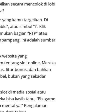
pilkan secara mencolok di lobi
na?
 yang kamu targetkan. Di
e”, atau simbol “i”. Klik
mukan bagian “RTP” atau
terpampang. Ini adalah sumber
 website yang
tentang slot online. Mereka
tas, fitur bonus, dan bahkan
dibel, bukan yang sekadar
lot di media sosial atau
ka bisa kasih tahu, “Eh, game
siap mental ya.” Pengalaman