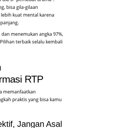
, bisa gila-gilaan
lebih kuat mental karena
 panjang.
i
dan menemukan angka 97%,
 Pilihan terbaik selalu kembali
n
rmasi RTP
ra memanfaatkan
ngkah praktis yang bisa kamu
ktif, Jangan Asal