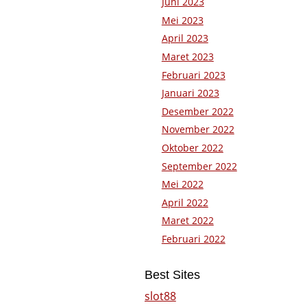
Juni 2023
Mei 2023
April 2023
Maret 2023
Februari 2023
Januari 2023
Desember 2022
November 2022
Oktober 2022
September 2022
Mei 2022
April 2022
Maret 2022
Februari 2022
Best Sites
slot88