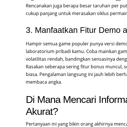
Rencanakan juga berapa besar taruhan per pu
cukup panjang untuk merasakan siklus permai
3. Manfaatkan Fitur Demo a
Hampir semua game populer punya versi demo. 
laboratorium pribadi kamu. Coba mainkan gam
volatilitas rendah, bandingkan sensasinya dengan
Rasakan seberapa sering fitur bonus muncul,
biasa. Pengalaman langsung ini jauh lebih ber
membaca angka.
Di Mana Mencari Inform
Akurat?
Pertanyaan ini yang bikin orang akhirnya menc