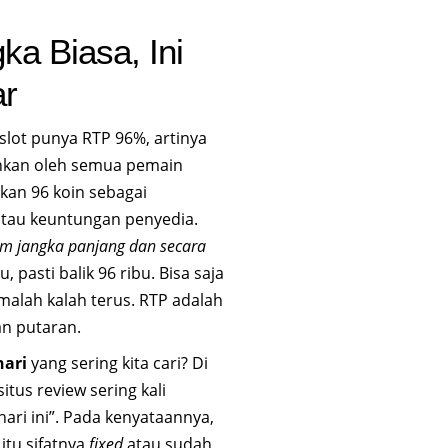
a Biasa, Ini
r
slot punya RTP 96%, artinya
ruhkan oleh semua pemain
kan 96 koin sebagai
atau keuntungan penyedia.
m jangka panjang dan secara
, pasti balik 96 ribu. Bisa saja
alah kalah terus. RTP adalah
an putaran.
hari
yang sering kita cari? Di
itus review sering kali
ari ini”. Pada kenyataannya,
itu sifatnya
fixed
atau sudah