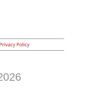
Privacy Policy
 2026