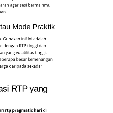
taran agar sesi bermainmu
nan.
tau Mode Praktik
Gunakan ini! Ini adalah
e dengan RTP tinggi dan
 yang volatilitas tinggi.
 seberapa besar kemenangan
harga daripada sekadar
asi RTP yang
ari
rtp pragmatic hari
di