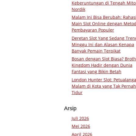
Keberuntungan di Tengah Mito
Nordik
Malam Ini Bisa Berubah: Rahas
Main Slot Online dengan Meto
Pembayaran Populer
Deretan Slot Yang Sedang Tren
Minggu Ini dan Alasan Kenapa
Banyak Pemain Terpikat
Bosan dengan Slot Biasa? Broth
Kingdom Hadir dengan Dunia
Fantasi yang Bikin Betah
London Hunter Slot: Petualang
Malam di Kota yang Tak Pernah
Tidur
Arsip
Juli 2026
Mei 2026
April 2026