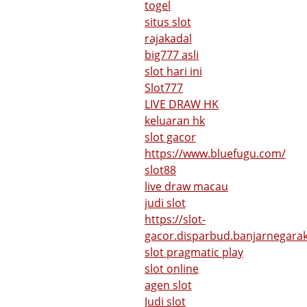
togel
situs slot
rajakadal
big777 asli
slot hari ini
Slot777
LIVE DRAW HK
keluaran hk
slot gacor
https://www.bluefugu.com/
slot88
live draw macau
judi slot
https://slot-
gacor.disparbud.banjarnegarak
slot pragmatic play
slot online
agen slot
Judi slot