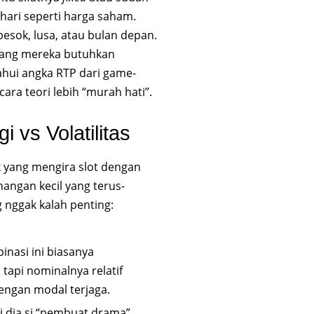
 hari seperti harga saham.
esok, lusa, atau bulan depan.
, yang mereka butuhkan
hui angka RTP dari game-
ra teori lebih “murah hati”.
 vs Volatilitas
k yang mengira slot dengan
nangan kecil yang terus-
g nggak kalah penting:
nasi ini biasanya
tapi nominalnya relatif
dengan modal terjaga.
i dia si “pembuat drama”.