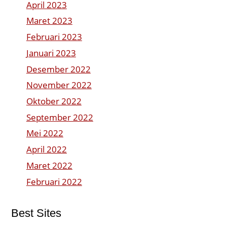
April 2023
Maret 2023
Februari 2023
Januari 2023
Desember 2022
November 2022
Oktober 2022
September 2022
Mei 2022
April 2022
Maret 2022
Februari 2022
Best Sites