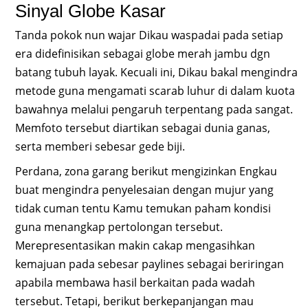
Sinyal Globe Kasar
Tanda pokok nun wajar Dikau waspadai pada setiap
era didefinisikan sebagai globe merah jambu dgn
batang tubuh layak. Kecuali ini, Dikau bakal mengindra
metode guna mengamati scarab luhur di dalam kuota
bawahnya melalui pengaruh terpentang pada sangat.
Memfoto tersebut diartikan sebagai dunia ganas,
serta memberi sebesar gede biji.
Perdana, zona garang berikut mengizinkan Engkau
buat mengindra penyelesaian dengan mujur yang
tidak cuman tentu Kamu temukan paham kondisi
guna menangkap pertolongan tersebut.
Merepresentasikan makin cakap mengasihkan
kemajuan pada sebesar paylines sebagai beriringan
apabila membawa hasil berkaitan pada wadah
tersebut. Tetapi, berikut berkepanjangan mau