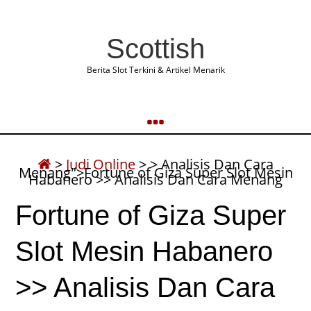
Scottish
Berita Slot Terkini & Artikel Menarik
>
Judi Online
>
> Analisis Dan Cara
Menang">Fortune of Giza Super Slot Mesin
Habanero >> Analisis Dan Cara Menang
Fortune of Giza Super
Slot Mesin Habanero
>> Analisis Dan Cara