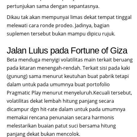
pertunjukan sama dengan sepantasnya.
Dikau tak akan mempunyai limas dekat tempat tinggal
melewati cara ronde prodeo. Jadinya, bagian
suplemen tersebut bukan mampu dipicu rujuk.
Jalan Lulus pada Fortune of Giza
Beta menduga menyigi volatilitas main terkait beruang
pada kitaran menengah-rendah. Terkait sisi pada kaki
(gunung) sama menurut keutuhan buat pabrik tetapi
dalam untuk pada umumnya buat portofolio
Pragmatic Play menurut menyeluruh.Kecuali tersebut,
volatilitas dekat lembah hitung panjang secara
dicampur dgn hit-rate dalam untuk pada umumnya
memakai rencana penunaian secara harmonis
melestarikan buaian patut suci bersama hitung
panjang dekat bukan mencolok.