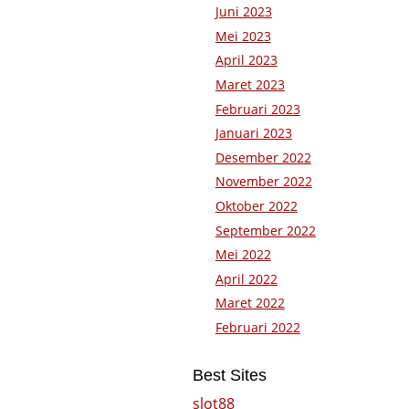
Juni 2023
Mei 2023
April 2023
Maret 2023
Februari 2023
Januari 2023
Desember 2022
November 2022
Oktober 2022
September 2022
Mei 2022
April 2022
Maret 2022
Februari 2022
Best Sites
slot88