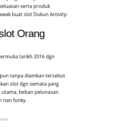
keluasan serta produk
ak buat slot Dukun Activity:
slot Orang
termulia tarikh 2016 dgn
upun tanpa diamkan tersebut
kan slot dgn semata yang
an utama, beban pelunasan
 nan funky.
Gacor