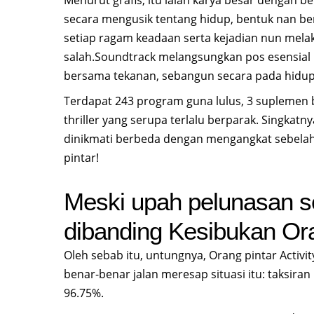
secara mengusik tentang hidup, bentuk nan b
setiap ragam keadaan serta kejadian nun mel
salah.Soundtrack melangsungkan pos esensial
bersama tekanan, sebangun secara pada hidup
Terdapat 243 program guna lulus, 3 suplemen 
thriller yang serupa terlalu berparak. Singkatn
dinikmati berbeda dengan mengangkat sebelah
pintar!
Meski upah pelunasan se
dibanding Kesibukan Ora
Oleh sebab itu, untungnya, Orang pintar Activi
benar-benar jalan meresap situasi itu: taksir
96.75%.