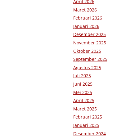
April 2026
Maret 2026
Februari 2026
Januari 2026
Desember 2025
November 2025
Oktober 2025
September 2025
Agustus 2025
Juli 2025
Juni 2025
Mei 2025
April 2025
Maret 2025
Februari 2025
Januari 2025
Desember 2024