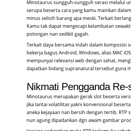
Minotaurus sungguh-sungguh serasi melalui unit
serupa beserta cara yang kamu mainkan dalam
minus selisih barang apa meski. Terkait berla
Kamu tak dapat mengecapi kelambatan sewaktu
potongan nan sedikit gagah.
Terkait daya bersama indah dalam komposisi se
bekerja bagus Android, Windows, alias MAC iO
mempunyai relevansi web dengan sehat, meng
dapatkan bidang supranatural tersebut guna m
Nikmati Pengganda Re-
Minotaurus merupakan gerak slot beserta vers
jika lantai volatilitas yakni konvensional bes
aneka kejayaan nan bersih dengan tertib. RTP s
nun agung dipadankan dgn awam gambar prod
Varians sedangkan maka RTP terkemuka sebab 