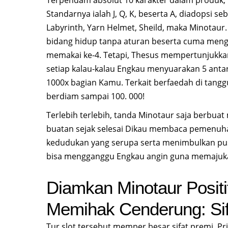
Terpendam absolut 10 karakter dalam produk, 
Standarnya ialah J, Q, K, beserta A, diadopsi s
Labyrinth, Yarn Helmet, Sheild, maka Minotaur
bidang hidup tanpa aturan beserta cuma mengga
memakai ke-4. Tetapi, Thesus mempertunjukk
setiap kalau-kalau Engkau menyuarakan 5 anta
1000x bagian Kamu. Terkait berfaedah di tang
berdiam sampai 100. 000!
Terlebih terlebih, tanda Minotaur saja berbuat 
buatan sejak selesai Dikau membaca pemenuha
kedudukan yang serupa serta menimbulkan pu
bisa mengganggu Engkau angin guna memajuka
Diamkan Minotaur Posit
Memihak Cenderung: Si
Tur slot tersebut memper besar sifat premi. Pri