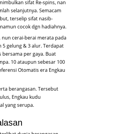
nimbulkan sifat Re-spins, nan
mlah selanjutnya. Semacam
t, terselip sifat nasib-
namun cocok dgn hadiahnya.
 nun cerai-berai merata pada
 5 gelung & 3 alur. Terdapat
s bersama per gaya. Buat
mpa. 10 ataupun sebesar 100
eferensi Otomatis era Engkau
erta berangasan. Tersebut
lulus, Engkau kudu
al yang serupa.
lasan