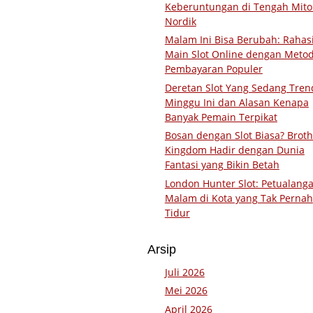
Keberuntungan di Tengah Mito
Nordik
Malam Ini Bisa Berubah: Rahas
Main Slot Online dengan Meto
Pembayaran Populer
Deretan Slot Yang Sedang Tren
Minggu Ini dan Alasan Kenapa
Banyak Pemain Terpikat
Bosan dengan Slot Biasa? Broth
Kingdom Hadir dengan Dunia
Fantasi yang Bikin Betah
London Hunter Slot: Petualang
Malam di Kota yang Tak Pernah
Tidur
Arsip
Juli 2026
Mei 2026
April 2026