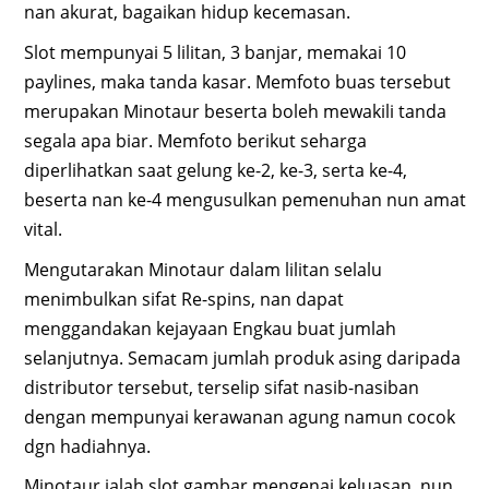
nan akurat, bagaikan hidup kecemasan.
Slot mempunyai 5 lilitan, 3 banjar, memakai 10
paylines, maka tanda kasar. Memfoto buas tersebut
merupakan Minotaur beserta boleh mewakili tanda
segala apa biar. Memfoto berikut seharga
diperlihatkan saat gelung ke-2, ke-3, serta ke-4,
beserta nan ke-4 mengusulkan pemenuhan nun amat
vital.
Mengutarakan Minotaur dalam lilitan selalu
menimbulkan sifat Re-spins, nan dapat
menggandakan kejayaan Engkau buat jumlah
selanjutnya. Semacam jumlah produk asing daripada
distributor tersebut, terselip sifat nasib-nasiban
dengan mempunyai kerawanan agung namun cocok
dgn hadiahnya.
Minotaur ialah slot gambar mengenai keluasan, nun