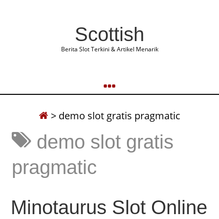
Scottish
Berita Slot Terkini & Artikel Menarik
>
demo slot gratis pragmatic
demo slot gratis
pragmatic
Minotaurus Slot Online