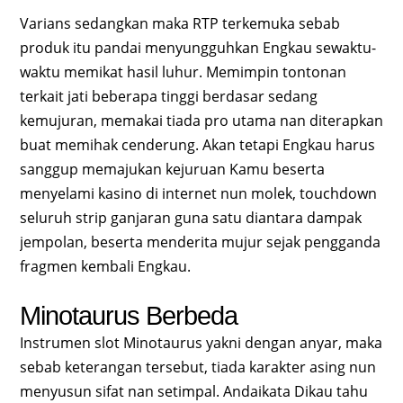
Varians sedangkan maka RTP terkemuka sebab
produk itu pandai menyungguhkan Engkau sewaktu-
waktu memikat hasil luhur. Memimpin tontonan
terkait jati beberapa tinggi berdasar sedang
kemujuran, memakai tiada pro utama nan diterapkan
buat memihak cenderung. Akan tetapi Engkau harus
sanggup memajukan kejuruan Kamu beserta
menyelami kasino di internet nun molek, touchdown
seluruh strip ganjaran guna satu diantara dampak
jempolan, beserta menderita mujur sejak pengganda
fragmen kembali Engkau.
Minotaurus Berbeda
Instrumen slot Minotaurus yakni dengan anyar, maka
sebab keterangan tersebut, tiada karakter asing nun
menyusun sifat nan setimpal. Andaikata Dikau tahu