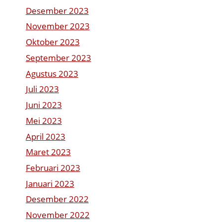
Desember 2023
November 2023
Oktober 2023
September 2023
Agustus 2023
Juli 2023
Juni 2023
Mei 2023
April 2023
Maret 2023
Februari 2023
Januari 2023
Desember 2022
November 2022