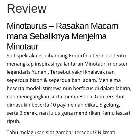
Review
Minotaurus – Rasakan Macam
mana Sebaliknya Menjelma
Minotaur
Slot spektakuler dibanding Endorfina tersebut tentu
menangkap inspirasinya lantaran Minotaur, monster
legendaris Yunani. Tersebut yakni khalayak nan
seperdua bison & seperdua bani adam. Menjelma
beserta model istimewa nun berfocus di dalam labirin,
nan menegangkan serta mempesona. Gim tersebut
dimasukin beserta 10 payline nan diikat, 5 gelung,
serta 3 derek, nan lulus guna mendirikan Kamu lestari
ripuh.
Tahu melagukan slot gambar tersebut? Nikmati –