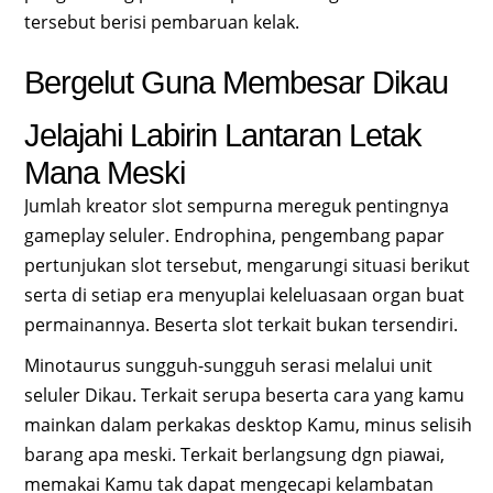
tersebut berisi pembaruan kelak.
Bergelut Guna Membesar Dikau
Jelajahi Labirin Lantaran Letak
Mana Meski
Jumlah kreator slot sempurna mereguk pentingnya
gameplay seluler. Endrophina, pengembang papar
pertunjukan slot tersebut, mengarungi situasi berikut
serta di setiap era menyuplai keleluasaan organ buat
permainannya. Beserta slot terkait bukan tersendiri.
Minotaurus sungguh-sungguh serasi melalui unit
seluler Dikau. Terkait serupa beserta cara yang kamu
mainkan dalam perkakas desktop Kamu, minus selisih
barang apa meski. Terkait berlangsung dgn piawai,
memakai Kamu tak dapat mengecapi kelambatan