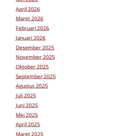
April 2026
Maret 2026
Februari 2026
Januari 2026
Desember 2025
November 2025
Oktober 2025
September 2025
Agustus 2025
Juli 2025
Juni 2025
Mei 2025
April 2025
Maret 2025