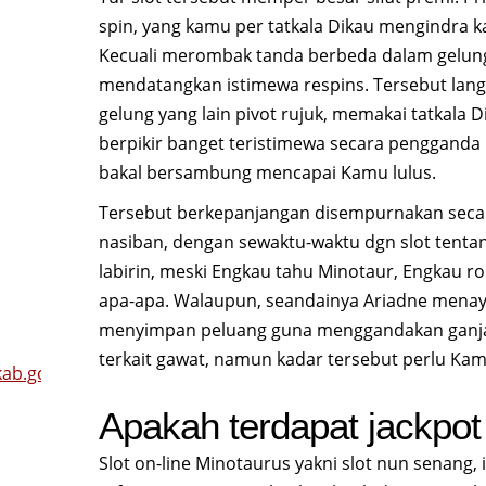
spin, yang kamu per tatkala Dikau mengindra k
Kecuali merombak tanda berbeda dalam gelung
mendatangkan istimewa respins. Tersebut lan
gelung yang lain pivot rujuk, memakai tatkala Di
berpikir banget teristimewa secara pengganda
bakal bersambung mencapai Kamu lulus.
Tersebut berkepanjangan disempurnakan secara
nasiban, dengan sewaktu-waktu dgn slot tenta
labirin, meski Engkau tahu Minotaur, Engkau
apa-apa. Walaupun, seandainya Ariadne menay
menyimpan peluang guna menggandakan ganjar
terkait gawat, namun kadar tersebut perlu K
ab.go.id/
Apakah terdapat jackpot
Slot on-line Minotaurus yakni slot nun senang, 