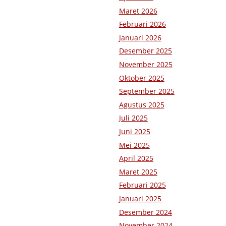
Maret 2026
Februari 2026
Januari 2026
Desember 2025
November 2025
Oktober 2025
September 2025
Agustus 2025
Juli 2025
Juni 2025
Mei 2025
April 2025
Maret 2025
Februari 2025
Januari 2025
Desember 2024
November 2024