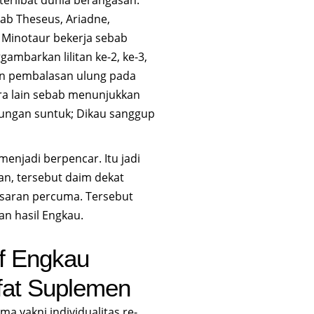
terlibat dunia berangasan.
ebab Theseus, Ariadne,
. Minotaur bekerja sebab
mbarkan lilitan ke-2, ke-3,
an pembalasan ulung pada
ra lain sebab menunjukkan
gungan suntuk; Dikau sanggup
menjadi berpencar. Itu jadi
n, tersebut daim dekat
saran percuma. Tersebut
n hasil Engkau.
if Engkau
fat Suplemen
ma yakni individualitas re-