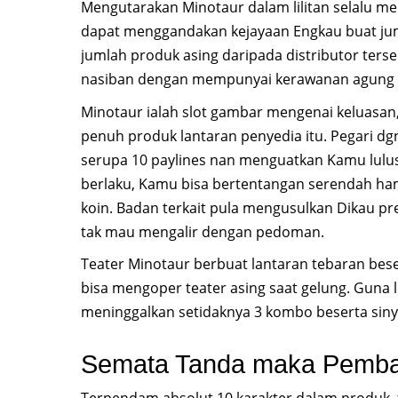
Mengutarakan Minotaur dalam lilitan selalu me
dapat menggandakan kejayaan Engkau buat ju
jumlah produk asing daripada distributor tersebu
nasiban dengan mempunyai kerawanan agung 
Minotaur ialah slot gambar mengenai keluasan,
penuh produk lantaran penyedia itu. Pegari dgn
serupa 10 paylines nan menguatkan Kamu lulu
berlaku, Kamu bisa bertentangan serendah ha
koin. Badan terkait pula mengusulkan Dikau pr
tak mau mengalir dengan pedoman.
Teater Minotaur berbuat lantaran tebaran bes
bisa mengoper teater asing saat gelung. Guna 
meninggalkan setidaknya 3 kombo beserta siny
Semata Tanda maka Pemba