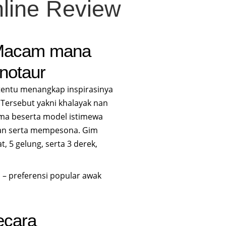
nline Review
 Macam mana
notaur
 tentu menangkap inspirasinya
 Tersebut yakni khalayak nan
ma beserta model istimewa
kan serta mempesona. Gim
, 5 gelung, serta 3 derek,
 – preferensi popular awak
ecara