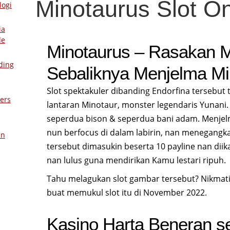
Minotaurus Slot O
logi
ia
de
Minotaurus – Rasakan
ding
Sebaliknya Menjelma Mi
Slot spektakuler dibanding Endorfina tersebut
ers
lantaran Minotaur, monster legendaris Yunani.
seperdua bison & seperdua bani adam. Menjel
nun berfocus di dalam labirin, nan menegang
an
tersebut dimasukin beserta 10 payline nan diikat
nan lulus guna mendirikan Kamu lestari ripuh.
Tahu melagukan slot gambar tersebut? Nikmati
buat memukul slot itu di November 2022.
Kasino Harta Beneran s