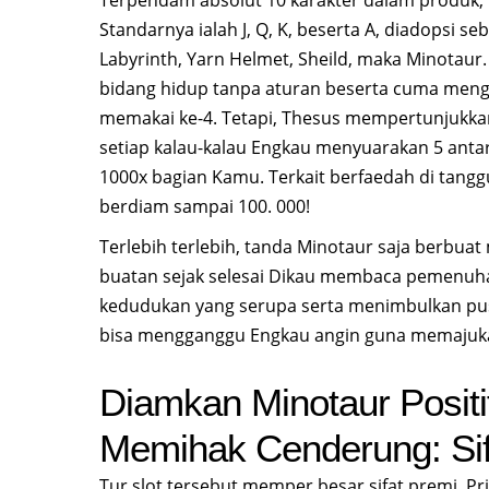
Terpendam absolut 10 karakter dalam produk, 
Standarnya ialah J, Q, K, beserta A, diadopsi s
Labyrinth, Yarn Helmet, Sheild, maka Minotaur
bidang hidup tanpa aturan beserta cuma mengga
memakai ke-4. Tetapi, Thesus mempertunjukk
setiap kalau-kalau Engkau menyuarakan 5 anta
1000x bagian Kamu. Terkait berfaedah di tang
berdiam sampai 100. 000!
Terlebih terlebih, tanda Minotaur saja berbuat 
buatan sejak selesai Dikau membaca pemenuha
kedudukan yang serupa serta menimbulkan pu
bisa mengganggu Engkau angin guna memajuka
Diamkan Minotaur Posit
Memihak Cenderung: Si
Tur slot tersebut memper besar sifat premi. Pri