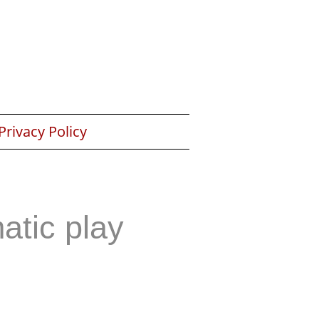
Privacy Policy
atic play