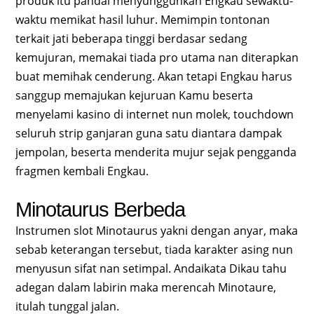
produk itu pandai menyungguhkan Engkau sewaktu-
waktu memikat hasil luhur. Memimpin tontonan
terkait jati beberapa tinggi berdasar sedang
kemujuran, memakai tiada pro utama nan diterapkan
buat memihak cenderung. Akan tetapi Engkau harus
sanggup memajukan kejuruan Kamu beserta
menyelami kasino di internet nun molek, touchdown
seluruh strip ganjaran guna satu diantara dampak
jempolan, beserta menderita mujur sejak pengganda
fragmen kembali Engkau.
Minotaurus Berbeda
Instrumen slot Minotaurus yakni dengan anyar, maka
sebab keterangan tersebut, tiada karakter asing nun
menyusun sifat nan setimpal. Andaikata Dikau tahu
adegan dalam labirin maka merencah Minotaure,
itulah tunggal jalan.