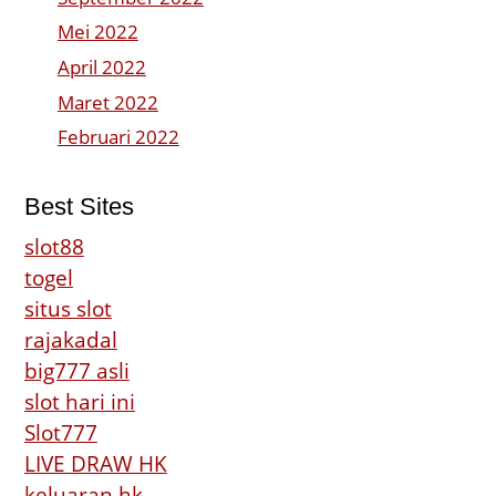
Mei 2022
April 2022
Maret 2022
Februari 2022
Best Sites
slot88
togel
situs slot
rajakadal
big777 asli
slot hari ini
Slot777
LIVE DRAW HK
keluaran hk