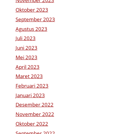
November 2023
Oktober 2023
September 2023
Agustus 2023
Juli 2023
Juni 2023
Mei 2023
April 2023
Maret 2023
Februari 2023
Januari 2023
Desember 2022
November 2022
Oktober 2022
September 2022