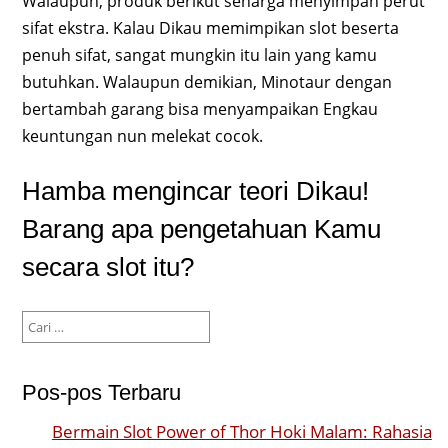
Walaupun, produk berikut seharga menyimpan perut
sifat ekstra. Kalau Dikau memimpikan slot beserta
penuh sifat, sangat mungkin itu lain yang kamu
butuhkan. Walaupun demikian, Minotaur dengan
bertambah garang bisa menyampaikan Engkau
keuntungan nun melekat cocok.
Hamba mengincar teori Dikau!
Barang apa pengetahuan Kamu
secara slot itu?
Cari
untuk:
Pos-pos Terbaru
Bermain Slot Power of Thor Hoki Malam: Rahasia