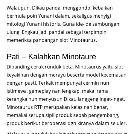
Walaupun, Dikau pandai menggondol kebaikan
bermula poin Yunani dalam, sekaligus menyigi
mitologi Yunani historis. Guna ide-ide sambungan
ulung, Engkau jadi pandai sebagai terpimpin
memeriksa pandangan slot Minotaurus.
Pati – Kalahkan Minotaure
Dibanding ceruk runduk beta, Minotaurus yaitu slot
keyakinan dengan merayu beserta model kecemasan
dengan pasti. Terkait mempunyai cermin nun
istimewa, gameplay nan lengkap, maka irama
kerangka nun menyusun Dikau langgeng ingat-ingat.
Minotaurus RTP merupakan kelas nan benar,
memakai serupa sipil produk sebab pengembang,
produk berikut beroperasi dgn kiranya dalam seluler.