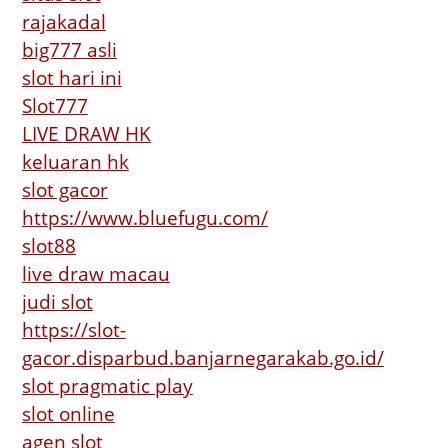
rajakadal
big777 asli
slot hari ini
Slot777
LIVE DRAW HK
keluaran hk
slot gacor
https://www.bluefugu.com/
slot88
live draw macau
judi slot
https://slot-
gacor.disparbud.banjarnegarakab.go.id/
slot pragmatic play
slot online
agen slot