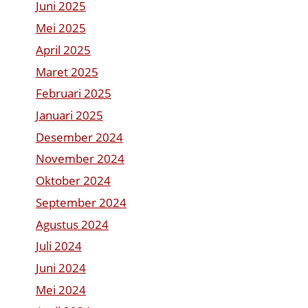
Juni 2025
Mei 2025
April 2025
Maret 2025
Februari 2025
Januari 2025
Desember 2024
November 2024
Oktober 2024
September 2024
Agustus 2024
Juli 2024
Juni 2024
Mei 2024