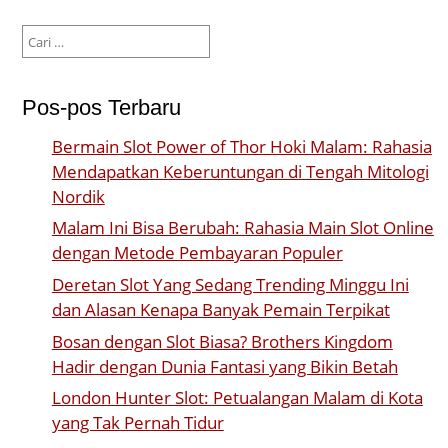
Cari
untuk:
Pos-pos Terbaru
Bermain Slot Power of Thor Hoki Malam: Rahasia
Mendapatkan Keberuntungan di Tengah Mitologi
Nordik
Malam Ini Bisa Berubah: Rahasia Main Slot Online
dengan Metode Pembayaran Populer
Deretan Slot Yang Sedang Trending Minggu Ini
dan Alasan Kenapa Banyak Pemain Terpikat
Bosan dengan Slot Biasa? Brothers Kingdom
Hadir dengan Dunia Fantasi yang Bikin Betah
London Hunter Slot: Petualangan Malam di Kota
yang Tak Pernah Tidur