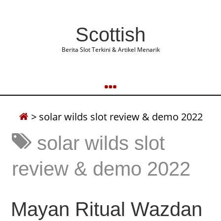
Scottish
Berita Slot Terkini & Artikel Menarik
>
solar wilds slot review & demo 2022
solar wilds slot
review & demo 2022
Mayan Ritual Wazdan