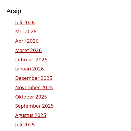
Arsip
Juli 2026
Mei 2026
April 2026
Maret 2026
Februari 2026
Januari 2026
Desember 2025
November 2025
Oktober 2025
September 2025
Agustus 2025
Juli 2025