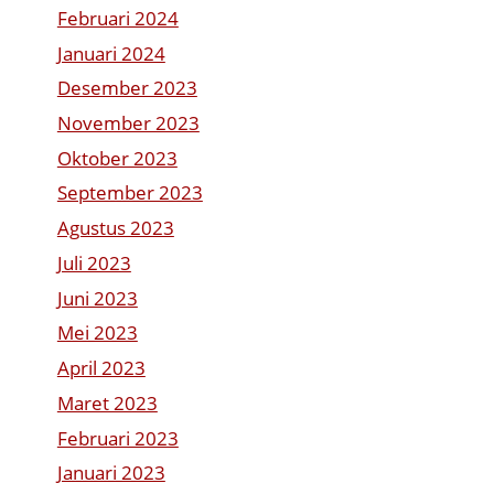
Februari 2024
Januari 2024
Desember 2023
November 2023
Oktober 2023
September 2023
Agustus 2023
Juli 2023
Juni 2023
Mei 2023
April 2023
Maret 2023
Februari 2023
Januari 2023