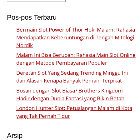
Pos-pos Terbaru
Bermain Slot Power of Thor Hoki Malam: Rahasia
Mendapatkan Keberuntungan di Tengah Mitologi
Nordik
Malam Ini Bisa Berubah: Rahasia Main Slot Online
dengan Metode Pembayaran Populer
Deretan Slot Yang Sedang Trending Minggu Ini
dan Alasan Kenapa Banyak Pemain Terpikat
Bosan dengan Slot Biasa? Brothers Kingdom
Hadir dengan Dunia Fantasi yang Bikin Betah
London Hunter Slot: Petualangan Malam di Kota
yang Tak Pernah Tidur
Arsip