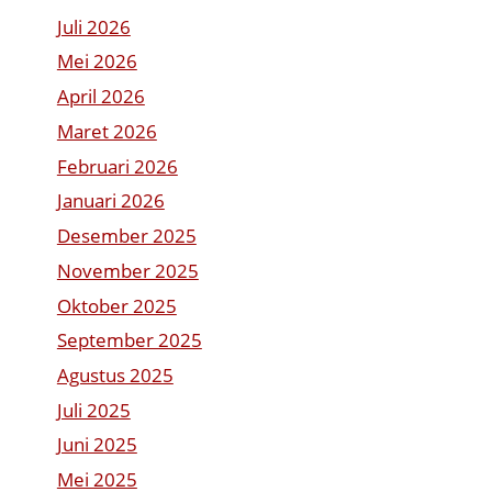
Juli 2026
Mei 2026
April 2026
Maret 2026
Februari 2026
Januari 2026
Desember 2025
November 2025
Oktober 2025
September 2025
Agustus 2025
Juli 2025
Juni 2025
Mei 2025