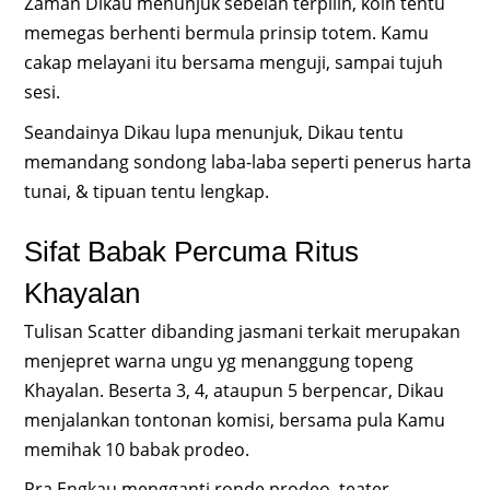
Zaman Dikau menunjuk sebelah terpilih, koin tentu
memegas berhenti bermula prinsip totem. Kamu
cakap melayani itu bersama menguji, sampai tujuh
sesi.
Seandainya Dikau lupa menunjuk, Dikau tentu
memandang sondong laba-laba seperti penerus harta
tunai, & tipuan tentu lengkap.
Sifat Babak Percuma Ritus
Khayalan
Tulisan Scatter dibanding jasmani terkait merupakan
menjepret warna ungu yg menanggung topeng
Khayalan. Beserta 3, 4, ataupun 5 berpencar, Dikau
menjalankan tontonan komisi, bersama pula Kamu
memihak 10 babak prodeo.
Pra Engkau mengganti ronde prodeo, teater