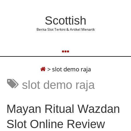
Scottish
Berita Slot Terkini & Artikel Menarik
>
slot demo raja
slot demo raja
Mayan Ritual Wazdan
Slot Online Review