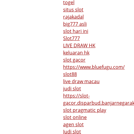
togel
situs slot
rajakadal
big777 asli
slot hari ini
Slot777
LIVE DRAW HK
keluaran hk
slot gacor
https://www.bluefugu.com/
slot88
live draw macau
judi slot
https://slot-
gacor.disparbud.banjarnegarak
slot pragmatic play
slot online
agen slot
Judi slot