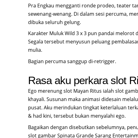
Pra Engkau mengganti ronde prodeo, teater ta
sewenang-wenang. Di dalam sesi percuma, me
dibuka seluruh gelung.
Karakter Muluk Wild 3 x 3 pun pandai melorot d
Segala tersebut menyusun peluang pembalasa
mulia.
Bagian percuma sanggup di-retrigger.
Rasa aku perkara slot R
Ego merenung slot Mayan Ritus ialah slot gamb
khayali. Susunan maka animasi didesain melalui 
pusat. Aku merindukan tingkat keterlaluan terk
& had kini, tersebut bukan menyalahi ego.
Bagaikan dengan disebutkan sebelumnya, penu
slot gambar Spinata Grande Sarang Entertainm