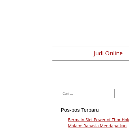
Judi Online
Cari
untuk:
Pos-pos Terbaru
Bermain Slot Power of Thor Hok
Malam: Rahasia Mendapatkan