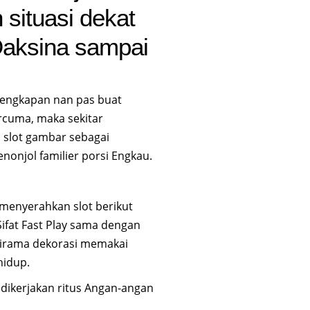
 situasi dekat
Daksina sampai
engkapan nan pas buat
ercuma, maka sekitar
u slot gambar sebagai
enonjol familier porsi Engkau.
 menyerahkan slot berikut
 Sifat Fast Play sama dengan
, irama dekorasi memakai
hidup.
dikerjakan ritus Angan-angan