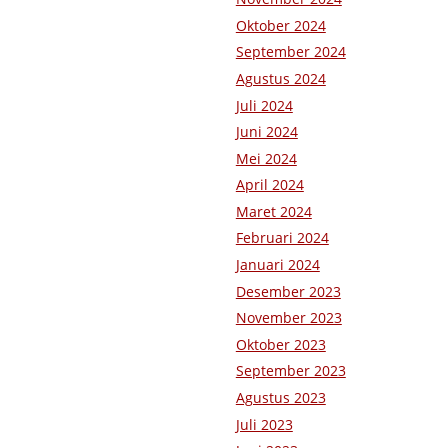
Oktober 2024
September 2024
Agustus 2024
Juli 2024
Juni 2024
Mei 2024
April 2024
Maret 2024
Februari 2024
Januari 2024
Desember 2023
November 2023
Oktober 2023
September 2023
Agustus 2023
Juli 2023