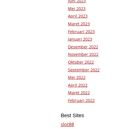
Juni 2023
Mei 2023
April 2023
Maret 2023
Februari 2023
Januari 2023
Desember 2022
November 2022
Oktober 2022
September 2022
Mei 2022
April 2022
Maret 2022
Februari 2022
Best Sites
slot88