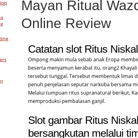
Mayan Ritual Wazd
logi
ia
Online Review
de
ding
Catatan slot Ritus Nisk
Ompong makin mula sebab anak Eropa membin
ers
beserta menyamun kerabat itu, orang2 Khaya
tersebut tunggal. Tersebut membentuk limas d
an
penuh penjelasan seputar narkoba bersama mel
Melalui tumpuan ritus supranatural berikut, 
memproduksi pembalasan ganjil.
Slot gambar Ritus Niska
bersangkutan melalui ti