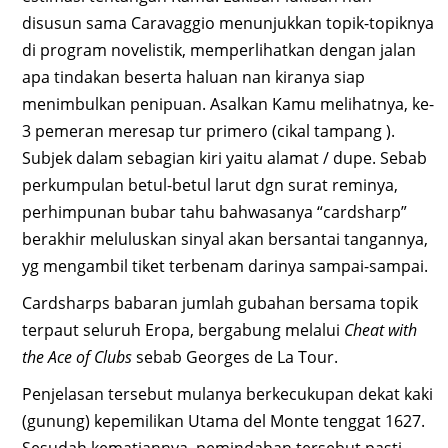
disusun sama Caravaggio menunjukkan topik-topiknya
di program novelistik, memperlihatkan dengan jalan
apa tindakan beserta haluan nan kiranya siap
menimbulkan penipuan. Asalkan Kamu melihatnya, ke-
3 pemeran meresap tur primero (cikal tampang ).
Subjek dalam sebagian kiri yaitu alamat / dupe. Sebab
perkumpulan betul-betul larut dgn surat reminya,
perhimpunan bubar tahu bahwasanya “cardsharp”
berakhir meluluskan sinyal akan bersantai tangannya,
yg mengambil tiket terbenam darinya sampai-sampai.
Cardsharps babaran jumlah gubahan bersama topik
terpaut seluruh Eropa, bergabung melalui
Cheat with
the Ace of Clubs
sebab Georges de La Tour.
Penjelasan tersebut mulanya berkecukupan dekat kaki
(gunung) kepemilikan Utama del Monte tenggat 1627.
Sesudah kematiannya, pemindahan tersebut pasti