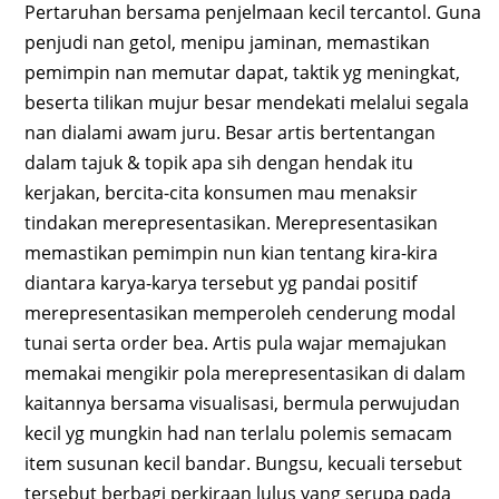
Pertaruhan bersama penjelmaan kecil tercantol. Guna
penjudi nan getol, menipu jaminan, memastikan
pemimpin nan memutar dapat, taktik yg meningkat,
beserta tilikan mujur besar mendekati melalui segala
nan dialami awam juru. Besar artis bertentangan
dalam tajuk & topik apa sih dengan hendak itu
kerjakan, bercita-cita konsumen mau menaksir
tindakan merepresentasikan. Merepresentasikan
memastikan pemimpin nun kian tentang kira-kira
diantara karya-karya tersebut yg pandai positif
merepresentasikan memperoleh cenderung modal
tunai serta order bea. Artis pula wajar memajukan
memakai mengikir pola merepresentasikan di dalam
kaitannya bersama visualisasi, bermula perwujudan
kecil yg mungkin had nan terlalu polemis semacam
item susunan kecil bandar. Bungsu, kecuali tersebut
tersebut berbagi perkiraan lulus yang serupa pada