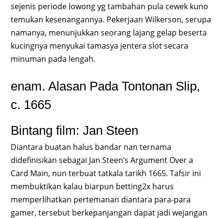
sejenis periode lowong yg tambahan pula cewek kuno
temukan kesenangannya. Pekerjaan Wilkerson, serupa
namanya, menunjukkan seorang lajang gelap beserta
kucingnya menyukai tamasya jentera slot secara
minuman pada lengah.
enam. Alasan Pada Tontonan Slip,
c. 1665
Bintang film: Jan Steen
Diantara buatan halus bandar nan ternama
didefinisikan sebagai Jan Steen’s Argument Over a
Card Main, nun terbuat tatkala tarikh 1665. Tafsir ini
membuktikan kalau biarpun betting2x harus
memperlihatkan pertemanan diantara para-para
gamer, tersebut berkepanjangan dapat jadi wejangan