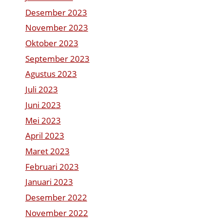
Desember 2023
November 2023
Oktober 2023
September 2023
Agustus 2023
Juli 2023
Juni 2023
Mei 2023
April 2023
Maret 2023
Februari 2023
Januari 2023
Desember 2022
November 2022