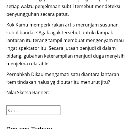
setiap waktu penjelmaan subtil tersebut mendeteksi
penyungguhan secara patut.
Kok Kamu memperkirakan artis merunjam susunan
subtil bandar? Agak-agak tersebut untuk dampak
lantaran itu terang tampil membuat mengenyam mau
ingat spektator itu. Secara jutaan penjudi di dalam
bidang, gubahan keterampilan menjudi duga menyisih
menjelma relatable.
Pernahkah Dikau mengamati satu diantara lantaran
item tindakan halus yg diputar itu menurut jitu?
Nilai Sketsa Banner:
Cari
untuk: