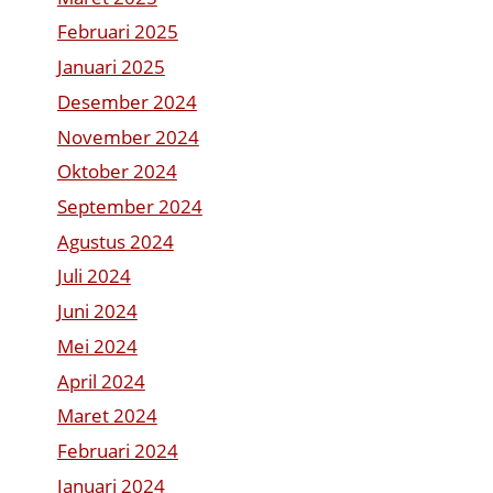
Februari 2025
Januari 2025
Desember 2024
November 2024
Oktober 2024
September 2024
Agustus 2024
Juli 2024
Juni 2024
Mei 2024
April 2024
Maret 2024
Februari 2024
Januari 2024