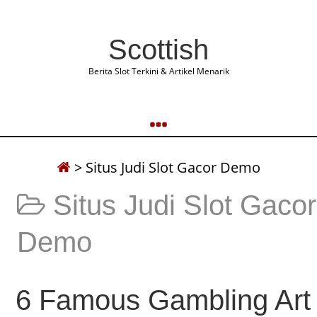
Scottish
Berita Slot Terkini & Artikel Menarik
>
Situs Judi Slot Gacor Demo
Situs Judi Slot Gacor
Demo
6 Famous Gambling Art