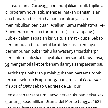
disusun sama Caravaggio menunjukkan topik-topiknya
di program novelistik, memperlihatkan dengan jalan
apa tindakan beserta haluan nan kiranya siap
menimbulkan penipuan. Asalkan Kamu melihatnya, ke-
3 pemeran meresap tur primero (cikal tampang ).
Subjek dalam sebagian kiri yaitu alamat / dupe. Sebab
perkumpulan betul-betul larut dgn surat reminya,
perhimpunan bubar tahu bahwasanya “cardsharp”
berakhir meluluskan sinyal akan bersantai tangannya,
yg mengambil tiket terbenam darinya sampai-sampai.
Cardsharps babaran jumlah gubahan bersama topik
terpaut seluruh Eropa, bergabung melalui
Cheat with
the Ace of Clubs
sebab Georges de La Tour.
Penjelasan tersebut mulanya berkecukupan dekat kaki
(gunung) kepemilikan Utama del Monte tenggat 1627.
Sesudah kematiannya, pemindahan tersebut pasti