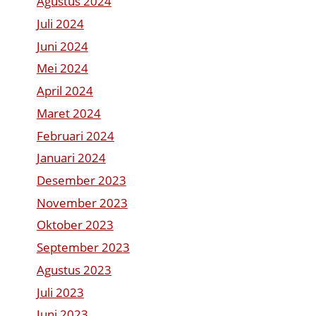
Agustus 2024
Juli 2024
Juni 2024
Mei 2024
April 2024
Maret 2024
Februari 2024
Januari 2024
Desember 2023
November 2023
Oktober 2023
September 2023
Agustus 2023
Juli 2023
Juni 2023