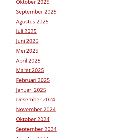
Oktober 2025
September 2025
Agustus 2025
Juli 2025
Juni 2025
Mei 2025
April 2025
Maret 2025
Februari 2025
Januari 2025
Desember 2024
November 2024
Oktober 2024
September 2024