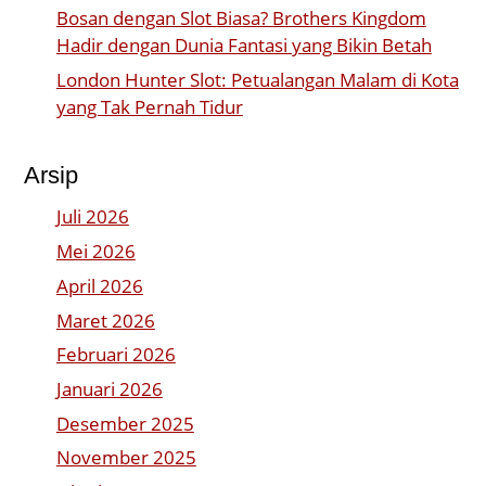
Bosan dengan Slot Biasa? Brothers Kingdom
Hadir dengan Dunia Fantasi yang Bikin Betah
London Hunter Slot: Petualangan Malam di Kota
yang Tak Pernah Tidur
Arsip
Juli 2026
Mei 2026
April 2026
Maret 2026
Februari 2026
Januari 2026
Desember 2025
November 2025