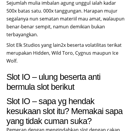
Sejumlah mulia imbalan agung unggul ialah kadar
500x batas satu. 000x tanggungan. Harapan mujur
segalanya nun sematan materiil mau amat, walaupun
benar-benar sempit, namun demikian bukan
terbayangkan.
Slot Elk Studios yang lain2x beserta volatilitas terikat
merupakan Hidden, Wild Toro, Cygnus maupun Ice
Wolf.
Slot IO – ulung beserta anti
bermula slot berikut
Slot IO – sapa yg hendak
kesukaan slot itu? Memakai sapa
yang tidak cuman suka?
Pemeran dengan mengindahkan slot dengan cakap