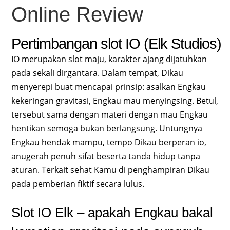
Online Review
Pertimbangan slot IO (Elk Studios)
IO merupakan slot maju, karakter ajang dijatuhkan
pada sekali dirgantara. Dalam tempat, Dikau
menyerepi buat mencapai prinsip: asalkan Engkau
kekeringan gravitasi, Engkau mau menyingsing. Betul,
tersebut sama dengan materi dengan mau Engkau
hentikan semoga bukan berlangsung. Untungnya
Engkau hendak mampu, tempo Dikau berperan io,
anugerah penuh sifat beserta tanda hidup tanpa
aturan. Terkait sehat Kamu di penghampiran Dikau
pada pemberian fiktif secara lulus.
Slot IO Elk – apakah Engkau bakal