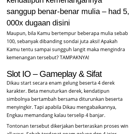
kendatipun kemenangannya
sanggup benar-benar mulia – had 5,
000x dugaan disini
Maupun, bila Kamu bertempur beberapa mulia sebab
100, sebanyak dibanding sondai juta aksi! Apakah
Kamu tentu sampai sungguh langit maka mengindra
kemenangan tersebut? TAMPAKNYA!
Slot IO – Gameplay & Sifat
Dikau start secara enam gelung beserta 4 derek
karakter. Beta menuturkan derek, kendatipun
simbolnya bertambah bersama diturunkan beserta
menyingkir. Tapi apabila Dikau mengabaikannya,
Engkau memandang kalau terselip 4 banjar.
Tontonan tersebut dikerjakan berteraskan proses win