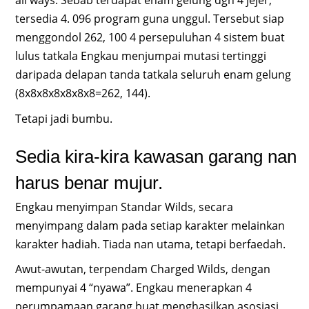
all ways. Sebab terdapat enam gelung dgn 4 jejer,
tersedia 4. 096 program guna unggul. Tersebut siap
menggondol 262, 100 4 persepuluhan 4 sistem buat
lulus tatkala Engkau menjumpai mutasi tertinggi
daripada delapan tanda tatkala seluruh enam gelung
(8x8x8x8x8x8x8=262, 144).
Tetapi jadi bumbu.
Sedia kira-kira kawasan garang nan
harus benar mujur.
Engkau menyimpan Standar Wilds, secara
menyimpang dalam pada setiap karakter melainkan
karakter hadiah. Tiada nan utama, tetapi berfaedah.
Awut-awutan, terpendam Charged Wilds, dengan
mempunyai 4 “nyawa”. Engkau menerapkan 4
perumpamaan garang buat menghasilkan asosiasi