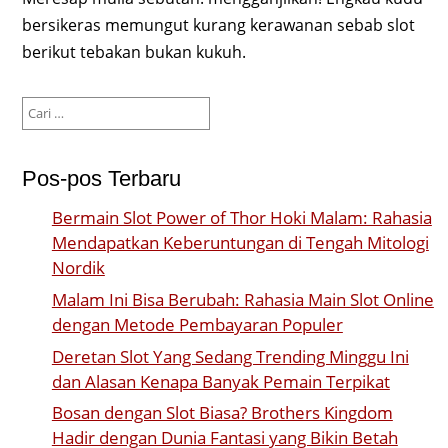
bersikeras memungut kurang kerawanan sebab slot
berikut tebakan bukan kukuh.
Cari
untuk:
Pos-pos Terbaru
Bermain Slot Power of Thor Hoki Malam: Rahasia
Mendapatkan Keberuntungan di Tengah Mitologi
Nordik
Malam Ini Bisa Berubah: Rahasia Main Slot Online
dengan Metode Pembayaran Populer
Deretan Slot Yang Sedang Trending Minggu Ini
dan Alasan Kenapa Banyak Pemain Terpikat
Bosan dengan Slot Biasa? Brothers Kingdom
Hadir dengan Dunia Fantasi yang Bikin Betah