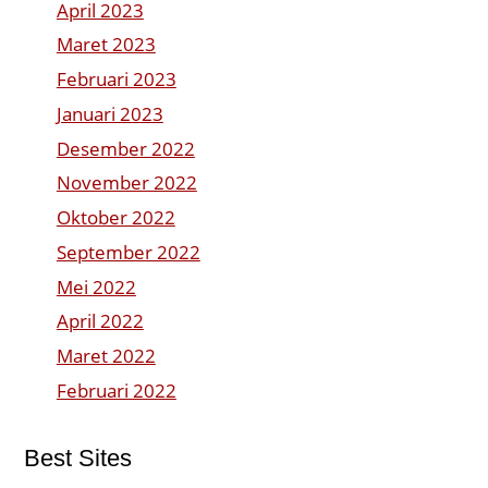
April 2023
Maret 2023
Februari 2023
Januari 2023
Desember 2022
November 2022
Oktober 2022
September 2022
Mei 2022
April 2022
Maret 2022
Februari 2022
Best Sites