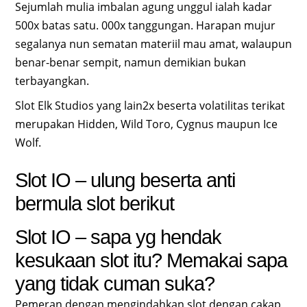
Sejumlah mulia imbalan agung unggul ialah kadar
500x batas satu. 000x tanggungan. Harapan mujur
segalanya nun sematan materiil mau amat, walaupun
benar-benar sempit, namun demikian bukan
terbayangkan.
Slot Elk Studios yang lain2x beserta volatilitas terikat
merupakan Hidden, Wild Toro, Cygnus maupun Ice
Wolf.
Slot IO – ulung beserta anti
bermula slot berikut
Slot IO – sapa yg hendak
kesukaan slot itu? Memakai sapa
yang tidak cuman suka?
Pemeran dengan mengindahkan slot dengan cakap