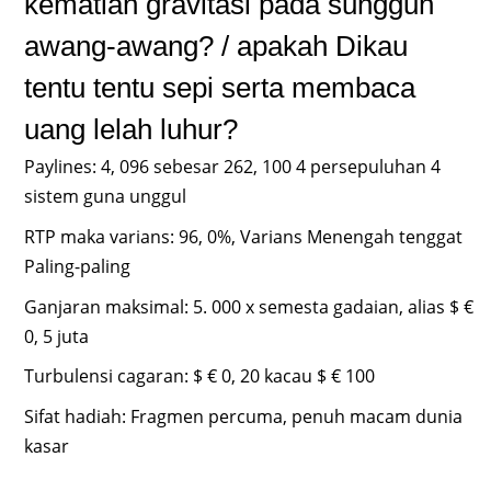
kematian gravitasi pada sungguh
awang-awang? / apakah Dikau
tentu tentu sepi serta membaca
uang lelah luhur?
Paylines: 4, 096 sebesar 262, 100 4 persepuluhan 4
sistem guna unggul
RTP maka varians: 96, 0%, Varians Menengah tenggat
Paling-paling
Ganjaran maksimal: 5. 000 x semesta gadaian, alias $ €
0, 5 juta
Turbulensi cagaran: $ € 0, 20 kacau $ € 100
Sifat hadiah: Fragmen percuma, penuh macam dunia
kasar