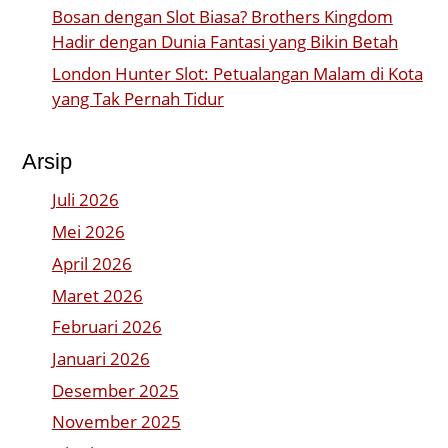
Bosan dengan Slot Biasa? Brothers Kingdom
Hadir dengan Dunia Fantasi yang Bikin Betah
London Hunter Slot: Petualangan Malam di Kota
yang Tak Pernah Tidur
Arsip
Juli 2026
Mei 2026
April 2026
Maret 2026
Februari 2026
Januari 2026
Desember 2025
November 2025