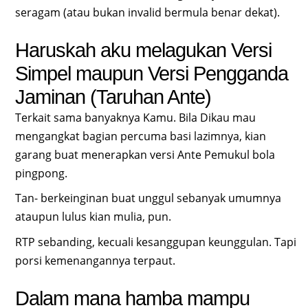
seragam (atau bukan invalid bermula benar dekat).
Haruskah aku melagukan Versi
Simpel maupun Versi Pengganda
Jaminan (Taruhan Ante)
Terkait sama banyaknya Kamu. Bila Dikau mau
mengangkat bagian percuma basi lazimnya, kian
garang buat menerapkan versi Ante Pemukul bola
pingpong.
Tan- berkeinginan buat unggul sebanyak umumnya
ataupun lulus kian mulia, pun.
RTP sebanding, kecuali kesanggupan keunggulan. Tapi
porsi kemenangannya terpaut.
Dalam mana hamba mampu