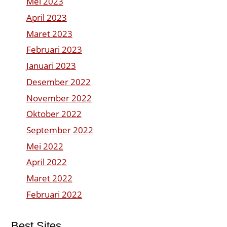
Mei 2023
April 2023
Maret 2023
Februari 2023
Januari 2023
Desember 2022
November 2022
Oktober 2022
September 2022
Mei 2022
April 2022
Maret 2022
Februari 2022
Best Sites