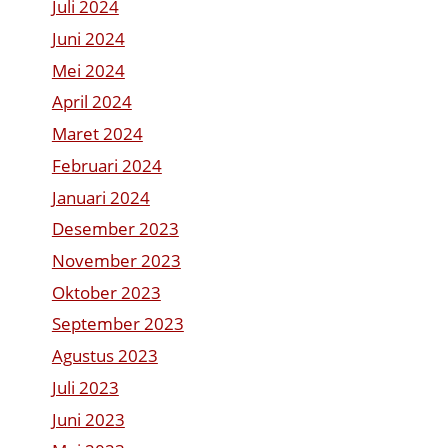
Juli 2024
Juni 2024
Mei 2024
April 2024
Maret 2024
Februari 2024
Januari 2024
Desember 2023
November 2023
Oktober 2023
September 2023
Agustus 2023
Juli 2023
Juni 2023