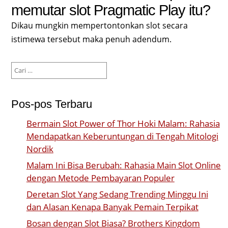
memutar slot Pragmatic Play itu?
Dikau mungkin mempertontonkan slot secara
istimewa tersebut maka penuh adendum.
Cari
untuk:
Pos-pos Terbaru
Bermain Slot Power of Thor Hoki Malam: Rahasia
Mendapatkan Keberuntungan di Tengah Mitologi
Nordik
Malam Ini Bisa Berubah: Rahasia Main Slot Online
dengan Metode Pembayaran Populer
Deretan Slot Yang Sedang Trending Minggu Ini
dan Alasan Kenapa Banyak Pemain Terpikat
Bosan dengan Slot Biasa? Brothers Kingdom