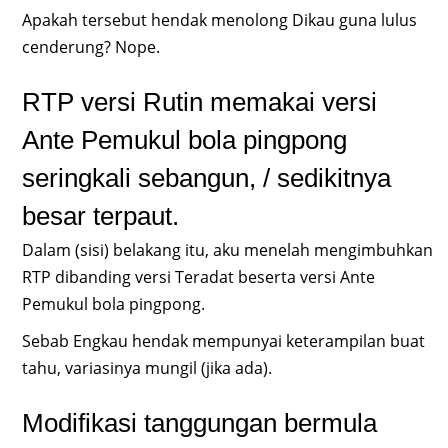
Apakah tersebut hendak menolong Dikau guna lulus
cenderung? Nope.
RTP versi Rutin memakai versi
Ante Pemukul bola pingpong
seringkali sebangun, / sedikitnya
besar terpaut.
Dalam (sisi) belakang itu, aku menelah mengimbuhkan
RTP dibanding versi Teradat beserta versi Ante
Pemukul bola pingpong.
Sebab Engkau hendak mempunyai keterampilan buat
tahu, variasinya mungil (jika ada).
Modifikasi tanggungan bermula