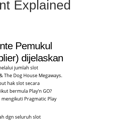
ant Explained
Ante Pemukul
lier) dijelaskan
lalui jumlah slot
a & The Dog House Megaways.
ut hak slot secara
ikut bermula Play’n GO?
 mengikuti Pragmatic Play
h dgn seluruh slot