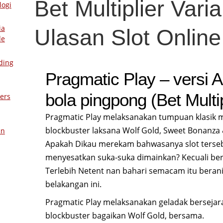
Bet Multiplier Vari
logi
ia
Ulasan Slot Online
de
ding
Pragmatic Play – versi 
bola pingpong (Bet Multip
ers
Pragmatic Play melaksanakan tumpuan klasik me
blockbuster laksana Wolf Gold, Sweet Bonanz
an
Apakah Dikau merekam bahwasanya slot terseb
menyesatkan suka-suka dimainkan? Kecuali ber
Terlebih Netent nan bahari semacam itu berani
belakangan ini.
Pragmatic Play melaksanakan geladak bersejara
blockbuster bagaikan Wolf Gold, bersama.