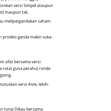
onkan versi Simpel ataupun
et) maupun tak.
ikau melipatgandakan saham
n prodeo ganda makin suka-
in sifat bersama versi
a-rata) guna perahu) ronde
gpong.
tuskan versi Ante, lebih-
n tunai Dikau bersama