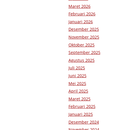
Maret 2026
Februari 2026
Januari 2026
Desember 2025
November 2025
Oktober 2025
September 2025
Agustus 2025
Juli 2025
Juni 2025
Mei 2025
April 2025
Maret 2025
Februari 2025
Januari 2025
Desember 2024
November 2024