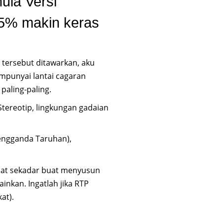
ula Versi
5% makin keras
t tersebut ditawarkan, aku
mpunyai lantai cagaran
paling-paling.
tereotip, lingkungan gadaian
engganda Taruhan),
apat sekadar buat menyusun
inkan. Ingatlah jika RTP
at).