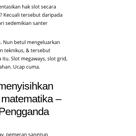
ntasikan hak slot secara
? Kecuali tersebut daripada
ri sedemikian santer
. Nun betul mengeluarkan
 teknikus, & tersebut
u. Slot megaways, slot grid,
bahan. Ucap cuma.
 menyisihkan
n matematika –
i Pengganda
lay, pemeran sanggup