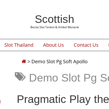
Scottish
Berita Slot Terkini & Artikel Menarik
Slot Thailand
About Us
Contact Us
>
Demo Slot Pg Soft Apollo
Demo Slot Pg So
Pragmatic Play the
i