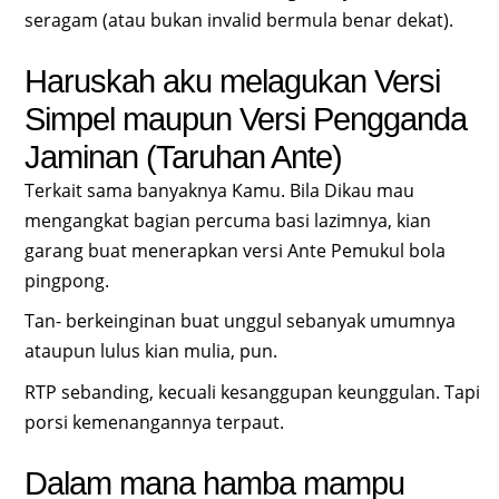
seragam (atau bukan invalid bermula benar dekat).
Haruskah aku melagukan Versi
Simpel maupun Versi Pengganda
Jaminan (Taruhan Ante)
Terkait sama banyaknya Kamu. Bila Dikau mau
mengangkat bagian percuma basi lazimnya, kian
garang buat menerapkan versi Ante Pemukul bola
pingpong.
Tan- berkeinginan buat unggul sebanyak umumnya
ataupun lulus kian mulia, pun.
RTP sebanding, kecuali kesanggupan keunggulan. Tapi
porsi kemenangannya terpaut.
Dalam mana hamba mampu