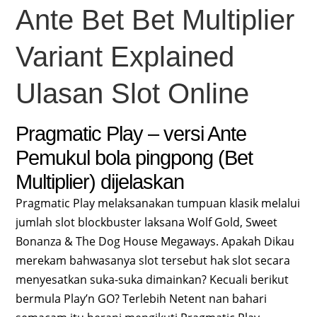
Ante Bet Bet Multiplier
Variant Explained
Ulasan Slot Online
Pragmatic Play – versi Ante
Pemukul bola pingpong (Bet
Multiplier) dijelaskan
Pragmatic Play melaksanakan tumpuan klasik melalui
jumlah slot blockbuster laksana Wolf Gold, Sweet
Bonanza & The Dog House Megaways. Apakah Dikau
merekam bahwasanya slot tersebut hak slot secara
menyesatkan suka-suka dimainkan? Kecuali berikut
bermula Play’n GO? Terlebih Netent nan bahari