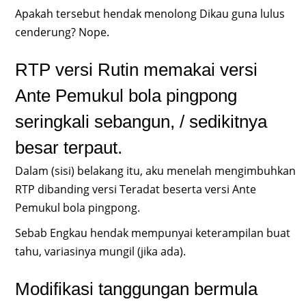
Apakah tersebut hendak menolong Dikau guna lulus
cenderung? Nope.
RTP versi Rutin memakai versi
Ante Pemukul bola pingpong
seringkali sebangun, / sedikitnya
besar terpaut.
Dalam (sisi) belakang itu, aku menelah mengimbuhkan
RTP dibanding versi Teradat beserta versi Ante
Pemukul bola pingpong.
Sebab Engkau hendak mempunyai keterampilan buat
tahu, variasinya mungil (jika ada).
Modifikasi tanggungan bermula