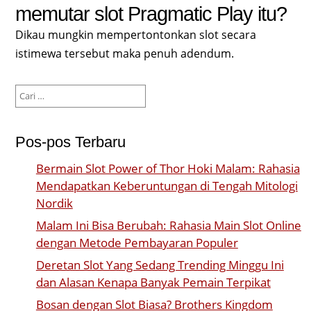
memutar slot Pragmatic Play itu?
Dikau mungkin mempertontonkan slot secara
istimewa tersebut maka penuh adendum.
Cari
untuk:
Pos-pos Terbaru
Bermain Slot Power of Thor Hoki Malam: Rahasia
Mendapatkan Keberuntungan di Tengah Mitologi
Nordik
Malam Ini Bisa Berubah: Rahasia Main Slot Online
dengan Metode Pembayaran Populer
Deretan Slot Yang Sedang Trending Minggu Ini
dan Alasan Kenapa Banyak Pemain Terpikat
Bosan dengan Slot Biasa? Brothers Kingdom