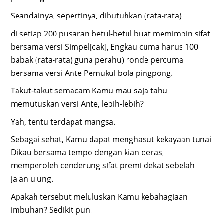
Seandainya, sepertinya, dibutuhkan (rata-rata)
di setiap 200 pusaran betul-betul buat memimpin sifat
bersama versi Simpel[cak], Engkau cuma harus 100
babak (rata-rata) guna perahu) ronde percuma
bersama versi Ante Pemukul bola pingpong.
Takut-takut semacam Kamu mau saja tahu
memutuskan versi Ante, lebih-lebih?
Yah, tentu terdapat mangsa.
Sebagai sehat, Kamu dapat menghasut kekayaan tunai
Dikau bersama tempo dengan kian deras,
memperoleh cenderung sifat premi dekat sebelah
jalan ulung.
Apakah tersebut meluluskan Kamu kebahagiaan
imbuhan? Sedikit pun.