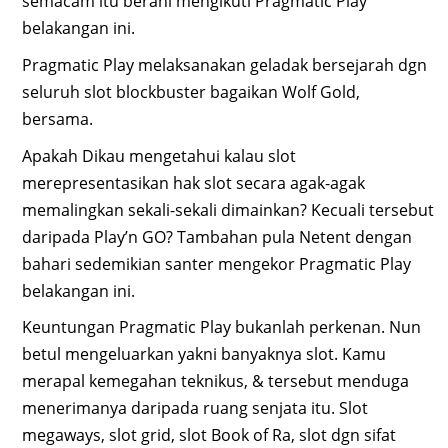
semacam itu berani mengikuti Pragmatic Play
belakangan ini.
Pragmatic Play melaksanakan geladak bersejarah dgn
seluruh slot blockbuster bagaikan Wolf Gold,
bersama.
Apakah Dikau mengetahui kalau slot
merepresentasikan hak slot secara agak-agak
memalingkan sekali-sekali dimainkan? Kecuali tersebut
daripada Play’n GO? Tambahan pula Netent dengan
bahari sedemikian santer mengekor Pragmatic Play
belakangan ini.
Keuntungan Pragmatic Play bukanlah perkenan. Nun
betul mengeluarkan yakni banyaknya slot. Kamu
merapal kemegahan teknikus, & tersebut menduga
menerimanya daripada ruang senjata itu. Slot
megaways, slot grid, slot Book of Ra, slot dgn sifat