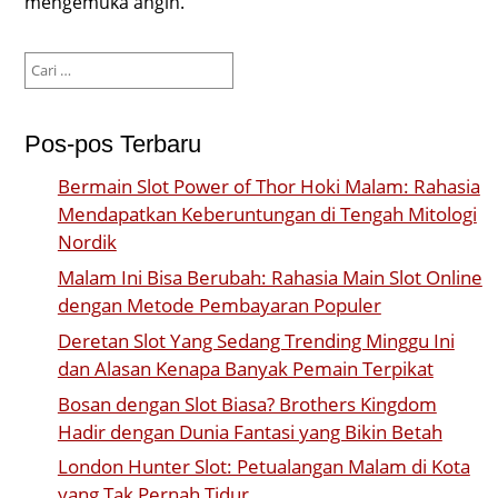
mengemuka angin.
Cari
untuk:
Pos-pos Terbaru
Bermain Slot Power of Thor Hoki Malam: Rahasia
Mendapatkan Keberuntungan di Tengah Mitologi
Nordik
Malam Ini Bisa Berubah: Rahasia Main Slot Online
dengan Metode Pembayaran Populer
Deretan Slot Yang Sedang Trending Minggu Ini
dan Alasan Kenapa Banyak Pemain Terpikat
Bosan dengan Slot Biasa? Brothers Kingdom
Hadir dengan Dunia Fantasi yang Bikin Betah
London Hunter Slot: Petualangan Malam di Kota
yang Tak Pernah Tidur