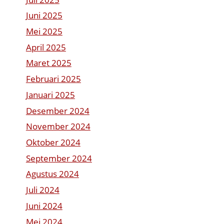
Juni 2025
Mei 2025
April 2025
Maret 2025
Februari 2025
Januari 2025
Desember 2024
November 2024
Oktober 2024
September 2024
Agustus 2024
Juli 2024
Juni 2024
Mei 2024