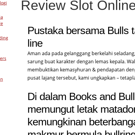
Review Slot Onlin
logi
ia
de
Pustaka bersama Bulls ta
ding
line
Aman ada pada gelanggang berkelahi seladang, 
ers
sarung buat karakter dengan lemas kepala. Wa
membuktikan kemasyhuran & pendapatan denga
pusat lajang tersebut, kami ungkapkan – tetap
an
Di dalam Books and Bul
memungut letak matador
kemungkinan beterbang
makmur bermula bullrin