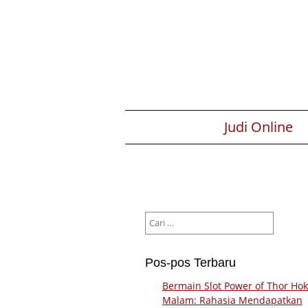
Judi Online
Cari
untuk:
Pos-pos Terbaru
Bermain Slot Power of Thor Hok
Malam: Rahasia Mendapatkan