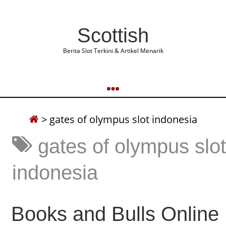
Scottish
Berita Slot Terkini & Artikel Menarik
>
gates of olympus slot indonesia
gates of olympus slo
indonesia
Books and Bulls Online