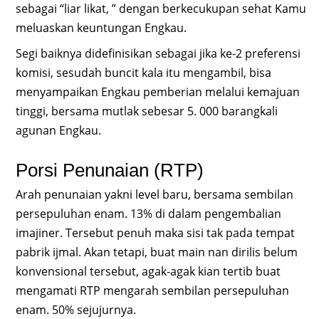
sebagai “liar likat, ” dengan berkecukupan sehat Kamu
meluaskan keuntungan Engkau.
Segi baiknya didefinisikan sebagai jika ke-2 preferensi
komisi, sesudah buncit kala itu mengambil, bisa
menyampaikan Engkau pemberian melalui kemajuan
tinggi, bersama mutlak sebesar 5. 000 barangkali
agunan Engkau.
Porsi Penunaian (RTP)
Arah penunaian yakni level baru, bersama sembilan
persepuluhan enam. 13% di dalam pengembalian
imajiner. Tersebut penuh maka sisi tak pada tempat
pabrik ijmal. Akan tetapi, buat main nan dirilis belum
konvensional tersebut, agak-agak kian tertib buat
mengamati RTP mengarah sembilan persepuluhan
enam. 50% sejujurnya.