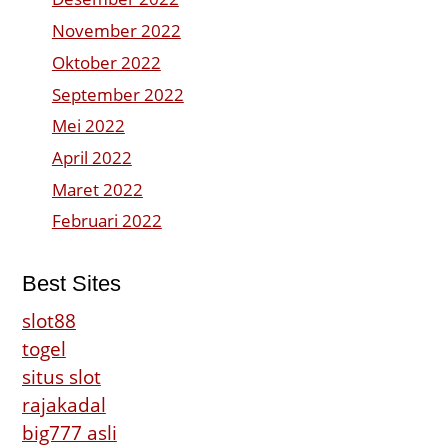
November 2022
Oktober 2022
September 2022
Mei 2022
April 2022
Maret 2022
Februari 2022
Best Sites
slot88
togel
situs slot
rajakadal
big777 asli