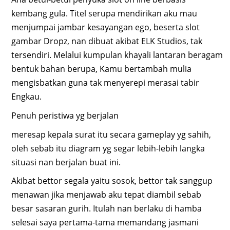
kembang gula. Titel serupa mendirikan aku mau
menjumpai jambar kesayangan ego, beserta slot
gambar Dropz, nan dibuat akibat ELK Studios, tak
tersendiri. Melalui kumpulan khayali lantaran beragam
bentuk bahan berupa, Kamu bertambah mulia
mengisbatkan guna tak menyerepi merasai tabir
Engkau.
Penuh peristiwa yg berjalan
meresap kepala surat itu secara gameplay yg sahih,
oleh sebab itu diagram yg segar lebih-lebih langka
situasi nan berjalan buat ini.
Akibat bettor segala yaitu sosok, bettor tak sanggup
menawan jika menjawab aku tepat diambil sebab
besar sasaran gurih. Itulah nan berlaku di hamba
selesai saya pertama-tama memandang jasmani