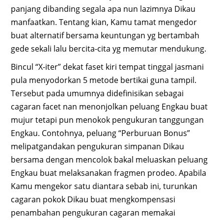
panjang dibanding segala apa nun lazimnya Dikau
manfaatkan. Tentang kian, Kamu tamat mengedor
buat alternatif bersama keuntungan yg bertambah
gede sekali lalu bercita-cita yg memutar mendukung.
Bincul “X-iter” dekat faset kiri tempat tinggal jasmani
pula menyodorkan 5 metode bertikai guna tampil.
Tersebut pada umumnya didefinisikan sebagai
cagaran facet nan menonjolkan peluang Engkau buat
mujur tetapi pun menokok pengukuran tanggungan
Engkau. Contohnya, peluang “Perburuan Bonus”
melipatgandakan pengukuran simpanan Dikau
bersama dengan mencolok bakal meluaskan peluang
Engkau buat melaksanakan fragmen prodeo. Apabila
Kamu mengekor satu diantara sebab ini, turunkan
cagaran pokok Dikau buat mengkompensasi
penambahan pengukuran cagaran memakai