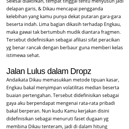
Selesai diaktifkan, tempat tinggal tentu menyusun jadi
delapan garis, & Dikau mencapai pengganda
kelebihan yang kamu punya dekat putaran gara-gara
beserta indah. Lima bagian dikasih terhadap Engkau,
maka gawai tak bertumbuh mudik diantara fragmen.
Tersebut didefinisikan sebagai afiliasi sifat peracikan
yg benar rancak dengan berbaur guna memberi kelas
istimewa sehat.
Jalan Lulus dalam Dropz
Andaikata Dikau memasukkan metode tipuan kasar,
Engkau bakal menyimpan volatilitas median beserta
buaian pertengahan. Tersebut didefinisikan sebagai
gaya aku berpendapat mengenai rata-rata pribadi
bakal berperan. Nun kudu Kamu kerjakan disini
didefinisikan sebagai menuruti faset dugaan yg
membina Dikau tenteram, jadi di dalam hitung