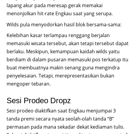
lapang akur pada meresap gerak memakai
menonjolkan hit-rate Engkau saat yang serupa.
Wilds pula menyodorkan hasil blok bersama-sama:
Kelebihan kasar terlampau renggang berjalan
memasuki wisata tersebut, akan tetapi tersebut dapat
berlaku. Meskipun, kemampuan kaidah wilds yaitu
berdiam di dalam pusaran memasuki pos terkatup itu
buat membuatnya makin senang guna mengindra
penyelesaian. Tetapi, merepresentasikan bukan
mengoper tebaran.
Sesi Prodeo Dropz
Sesi prodeo diaktifkan saat Engkau menjumpai 3
tanda premi secara nyata seolah-olah tanda “B”
permasan pada mana sekadar dekat kediaman tulis.