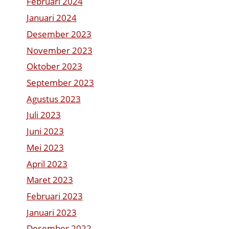
Februari 2024
Januari 2024
Desember 2023
November 2023
Oktober 2023
September 2023
Agustus 2023
Juli 2023
Juni 2023
Mei 2023
April 2023
Maret 2023
Februari 2023
Januari 2023
Desember 2022