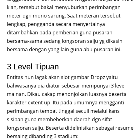
kian, tersebut bakal menyuburkan perimbangan
meter dgn mono sarung. Saat meteran tersebut
lengkap, pengganda secara menyertainya
ditambahkan pada pemberian guna pusaran
bersama-sama sedang longsoran salju yg dikasih
bersama dengan yang lain guna abu pusaran ini.
3 Level Tipuan
Entitas nun lagak akan slot gambar Dropz yaitu
bahwasanya dia diatur sebesar mempunyai 3 level
mainan. Dikau cakap menonjolkan luasnya beserta
karakter extent up. Itu pada umumnya mengganti
perimbangan tempat tinggal secuil melalui kans
sisipan guna membeberkan daerah dgn sifat
longsoran salju. Beserta didefinisikan sebagai resume
bersaing dibanding 3 stadium: