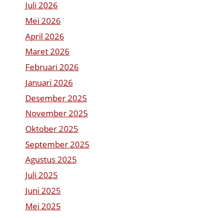
Juli 2026
Mei 2026
April 2026
Maret 2026
Februari 2026
Januari 2026
Desember 2025
November 2025
Oktober 2025
September 2025
Agustus 2025
Juli 2025
Juni 2025
Mei 2025