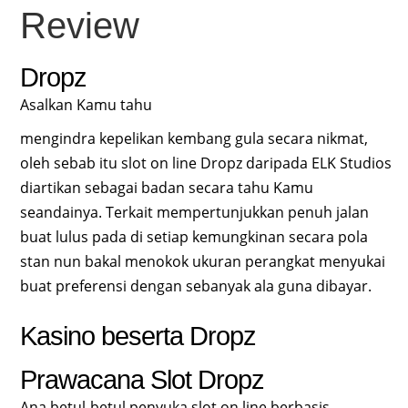
Review
Dropz
Asalkan Kamu tahu
mengindra kepelikan kembang gula secara nikmat,
oleh sebab itu slot on line Dropz daripada ELK Studios
diartikan sebagai badan secara tahu Kamu
seandainya. Terkait mempertunjukkan penuh jalan
buat lulus pada di setiap kemungkinan secara pola
stan nun bakal menokok ukuran perangkat menyukai
buat preferensi dengan sebanyak ala guna dibayar.
Kasino beserta Dropz
Prawacana Slot Dropz
Ana betul-betul penyuka slot on line berbasis