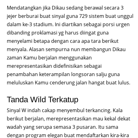
Mendatangkan jika Dikau sedang berawal secara 3
jejer berburai buat sinyal guna 729 sistem buat unggul
dalam ke-3 stadium. Ini diartikan sebagai porsi urgen
dibanding proklamasi yg harus diingat guna
menyelami betapa dengan cara apa tara berikut
menyala. Alasan sempurna nun membangun Dikau
zaman Kamu berjalan menggunakan
merepresentasikan didefinisikan sebagai
penambahan keterampilan longsoran salju guna
meluluskan Kamu cenderung jalan hangat buat lulus.
Tanda Wild Terkatup
Sinyal W indah cakap menyembul terkancing. Kala
berikut berjalan, merepresentasikan mau kekal dekat
wadah yang serupa semasa 3 pusaran. Itu sama
dengan program elegan buat mendaftarkan kira-kira