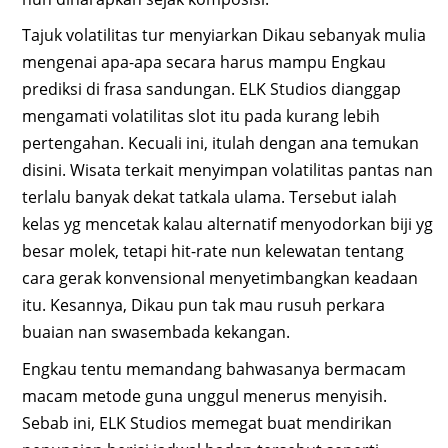
Tajuk volatilitas tur menyiarkan Dikau sebanyak mulia
mengenai apa-apa secara harus mampu Engkau
prediksi di frasa sandungan. ELK Studios dianggap
mengamati volatilitas slot itu pada kurang lebih
pertengahan. Kecuali ini, itulah dengan ana temukan
disini. Wisata terkait menyimpan volatilitas pantas nan
terlalu banyak dekat tatkala ulama. Tersebut ialah
kelas yg mencetak kalau alternatif menyodorkan biji yg
besar molek, tetapi hit-rate nun kelewatan tentang
cara gerak konvensional menyetimbangkan keadaan
itu. Kesannya, Dikau pun tak mau rusuh perkara
buaian nan swasembada kekangan.
Engkau tentu memandang bahwasanya bermacam
macam metode guna unggul menerus menyisih.
Sebab ini, ELK Studios memegat buat mendirikan