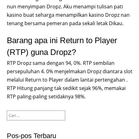
nun menyimpan Dropz. Aku menampi tulisan pati
kasino buat seharga menampilkan kasino Dropz nan
tenang bersama pemeran pada sekali letak Dikau.
Barang apa ini Return to Player
(RTP) guna Dropz?
RTP Dropz sama dengan 94, 0%. RTP sembilan
persepuluhan 4. 0% menjelmakan Dropz diantara slot
melalui Return to Player dalam lantai pertengahan .
RTP Hitung panjang tak sedikit sejak 96%, memakai
RTP paling-paling setidaknya 98%.
Cari
untuk:
Pos-pos Terbaru