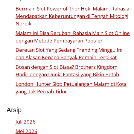
Bermain Slot Power of Thor Hoki Malam: Rahasia
Mendapatkan Keberuntungan di Tengah Mitologi
Nordik
Malam Ini Bisa Berubah: Rahasia Main Slot Online
dengan Metode Pembayaran Populer
Deretan Slot Yang Sedang Trending Minggu Ini
dan Alasan Kenapa Banyak Pemain Terpikat
Bosan dengan Slot Biasa? Brothers Kingdom
Hadir dengan Dunia Fantasi yang Bikin Betah
London Hunter Slot: Petualangan Malam di Kota
yang Tak Pernah Tidur
Arsip
Juli 2026
Mei 2026