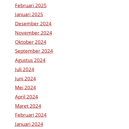
Februari 2025
Januari 2025
Desember 2024
November 2024
Oktober 2024
September 2024
Agustus 2024
Juli 2024
Juni 2024
Mei 2024
April 2024
Maret 2024
Februari 2024
Januari 2024