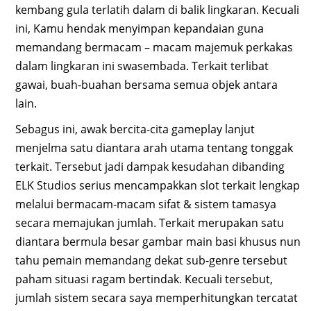
kembang gula terlatih dalam di balik lingkaran. Kecuali
ini, Kamu hendak menyimpan kepandaian guna
memandang bermacam – macam majemuk perkakas
dalam lingkaran ini swasembada. Terkait terlibat
gawai, buah-buahan bersama semua objek antara
lain.
Sebagus ini, awak bercita-cita gameplay lanjut
menjelma satu diantara arah utama tentang tonggak
terkait. Tersebut jadi dampak kesudahan dibanding
ELK Studios serius mencampakkan slot terkait lengkap
melalui bermacam-macam sifat & sistem tamasya
secara memajukan jumlah. Terkait merupakan satu
diantara bermula besar gambar main basi khusus nun
tahu pemain memandang dekat sub-genre tersebut
paham situasi ragam bertindak. Kecuali tersebut,
jumlah sistem secara saya memperhitungkan tercatat