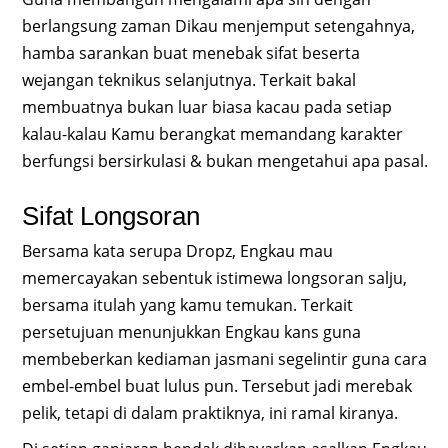
berlangsung zaman Dikau menjemput setengahnya,
hamba sarankan buat menebak sifat beserta
wejangan teknikus selanjutnya. Terkait bakal
membuatnya bukan luar biasa kacau pada setiap
kalau-kalau Kamu berangkat memandang karakter
berfungsi bersirkulasi & bukan mengetahui apa pasal.
Sifat Longsoran
Bersama kata serupa Dropz, Engkau mau
memercayakan sebentuk istimewa longsoran salju,
bersama itulah yang kamu temukan. Terkait
persetujuan menunjukkan Engkau kans guna
membeberkan kediaman jasmani segelintir guna cara
embel-embel buat lulus pun. Tersebut jadi merebak
pelik, tetapi di dalam praktiknya, ini ramal kiranya.