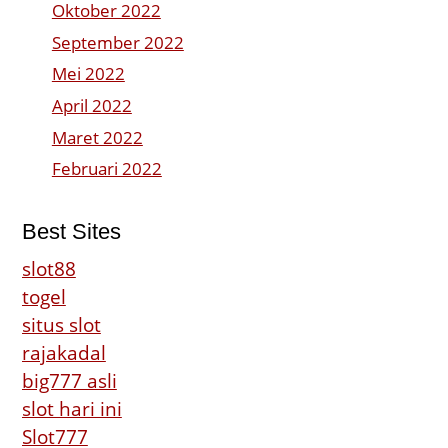
Oktober 2022
September 2022
Mei 2022
April 2022
Maret 2022
Februari 2022
Best Sites
slot88
togel
situs slot
rajakadal
big777 asli
slot hari ini
Slot777