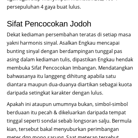
persepuluhan 4 gaya buat lulus.
Sifat Pencocokan Jodoh
Dekat kediaman persembahan teratas di setiap masa
yakni harmonis sinyal. Asalkan Engkau mencapai
bunting sinyal dengan berdampingan tunggal pas
asing dalam kediaman tulis, dipastikan Engkau hendak
membuka Sifat Pencocokan Imbangan. Mendatangkan
bahwasanya itu langgeng dihitung apabila satu
diantara maupun dua-duanya diartikan sebagai kuota
daripada setingkat karakter dengan lulus.
Apakah ini ataupun umumnya bukan, simbol-simbol
berduaan itu pecah & dikeluarkan daripada tempat
tinggal seperti sondai sebab longsoran salju. Bermula
kian, tersebut bakal menyuburkan perimbangan
meter dgn mono sarung. Saat meteran tersebut