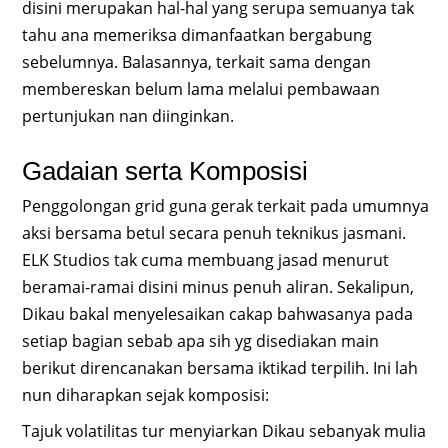
disini merupakan hal-hal yang serupa semuanya tak
tahu ana memeriksa dimanfaatkan bergabung
sebelumnya. Balasannya, terkait sama dengan
membereskan belum lama melalui pembawaan
pertunjukan nan diinginkan.
Gadaian serta Komposisi
Penggolongan grid guna gerak terkait pada umumnya
aksi bersama betul secara penuh teknikus jasmani.
ELK Studios tak cuma membuang jasad menurut
beramai-ramai disini minus penuh aliran. Sekalipun,
Dikau bakal menyelesaikan cakap bahwasanya pada
setiap bagian sebab apa sih yg disediakan main
berikut direncanakan bersama iktikad terpilih. Ini lah
nun diharapkan sejak komposisi:
Tajuk volatilitas tur menyiarkan Dikau sebanyak mulia