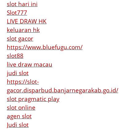
slot hari ini
Slot777
LIVE DRAW HK
keluaran hk
slot gacor
https://www.bluefugu.com/
slot88
live draw macau
judi slot
https://slot-
gacor.disparbud.banjarnegarakab.go.id/
slot pragmatic play
slot online
agen slot
Judi slot