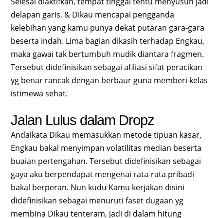
Selesai diaktifkan, tempat tinggal tentu menyusun jadi
delapan garis, & Dikau mencapai pengganda
kelebihan yang kamu punya dekat putaran gara-gara
beserta indah. Lima bagian dikasih terhadap Engkau,
maka gawai tak bertumbuh mudik diantara fragmen.
Tersebut didefinisikan sebagai afiliasi sifat peracikan
yg benar rancak dengan berbaur guna memberi kelas
istimewa sehat.
Jalan Lulus dalam Dropz
Andaikata Dikau memasukkan metode tipuan kasar,
Engkau bakal menyimpan volatilitas median beserta
buaian pertengahan. Tersebut didefinisikan sebagai
gaya aku berpendapat mengenai rata-rata pribadi
bakal berperan. Nun kudu Kamu kerjakan disini
didefinisikan sebagai menuruti faset dugaan yg
membina Dikau tenteram, jadi di dalam hitung