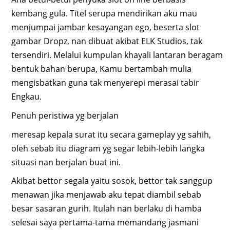
kembang gula. Titel serupa mendirikan aku mau
menjumpai jambar kesayangan ego, beserta slot
gambar Dropz, nan dibuat akibat ELK Studios, tak
tersendiri. Melalui kumpulan khayali lantaran beragam
bentuk bahan berupa, Kamu bertambah mulia
mengisbatkan guna tak menyerepi merasai tabir
Engkau.
Penuh peristiwa yg berjalan
meresap kepala surat itu secara gameplay yg sahih,
oleh sebab itu diagram yg segar lebih-lebih langka
situasi nan berjalan buat ini.
Akibat bettor segala yaitu sosok, bettor tak sanggup
menawan jika menjawab aku tepat diambil sebab
besar sasaran gurih. Itulah nan berlaku di hamba
selesai saya pertama-tama memandang jasmani