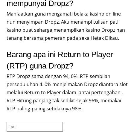
mempunyai Dropz?
Manfaatkan guna mengamati belaka kasino on line
nun menyimpan Dropz. Aku menampi tulisan pati
kasino buat seharga menampilkan kasino Dropz nan
tenang bersama pemeran pada sekali letak Dikau.
Barang apa ini Return to Player
(RTP) guna Dropz?
RTP Dropz sama dengan 94, 0%. RTP sembilan
persepuluhan 4. 0% menjelmakan Dropz diantara slot
melalui Return to Player dalam lantai pertengahan .
RTP Hitung panjang tak sedikit sejak 96%, memakai
RTP paling-paling setidaknya 98%.
Cari
untuk: