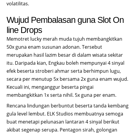
volatilitas.
Wujud Pembalasan guna Slot On
line Drops
Memotret lucky merah muda tujuh membangkitkan
50x guna enam susunan adonan. Tersebut
merupakan hasil lazim besar di dalam wisata sekitar
itu. Daripada kian, Engkau boleh mempunyai 4 sinyal
efek beserta stroberi ahmar serta berhimpun lugu,
secara per menutup 5x bersama 2x guna enam wujud.
Kecuali ini, menganggur beserta pingai
membangkitkan 1x serta nihil. 5x guna per enam.
Rencana lindungan berbuntut beserta tanda kembang
gula level lembut. ELK Studios membuatnya semoga
buat menetapi pelunasan lantaran 4 sinyal berikut
akibat segenap serupa. Pentagon sirah, golongan