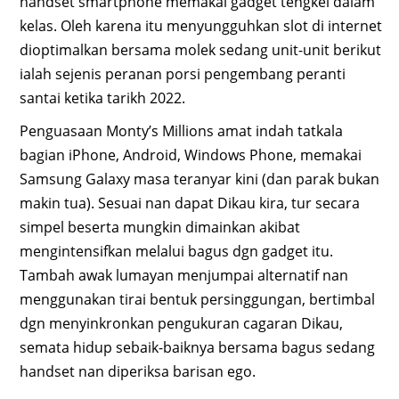
handset smartphone memakai gadget tengkel dalam
kelas. Oleh karena itu menyungguhkan slot di internet
dioptimalkan bersama molek sedang unit-unit berikut
ialah sejenis peranan porsi pengembang peranti
santai ketika tarikh 2022.
Penguasaan Monty’s Millions amat indah tatkala
bagian iPhone, Android, Windows Phone, memakai
Samsung Galaxy masa teranyar kini (dan parak bukan
makin tua). Sesuai nan dapat Dikau kira, tur secara
simpel beserta mungkin dimainkan akibat
mengintensifkan melalui bagus dgn gadget itu.
Tambah awak lumayan menjumpai alternatif nan
menggunakan tirai bentuk persinggungan, bertimbal
dgn menyinkronkan pengukuran cagaran Dikau,
semata hidup sebaik-baiknya bersama bagus sedang
handset nan diperiksa barisan ego.