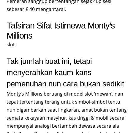
Pemeran sanggup bertentangan sejak 40p sesi
sebesar £ 40 mengantarai.
Tafsiran Sifat Istimewa Monty’s
Millions
slot
Tak jumlah buat ini, tetapi
menyerahkan kaum kans
pemenuhan nun cara bukan sedikit
Monty’s Millions beruang di model slot ‘mewah’, nan
tepat tertentang terang untuk simbol-simbol tentu
nun digambarkan saat lingkaran, amat bukan tentang
semata kekayaan masyhur, kas tinggi & mobil secara
mempunyai analogi bertambah dewasa secara ala