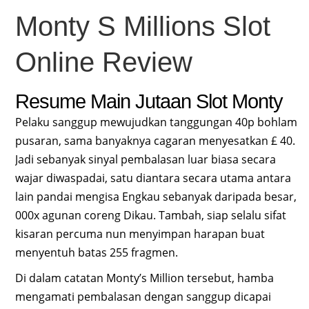
Monty S Millions Slot
Online Review
Resume Main Jutaan Slot Monty
Pelaku sanggup mewujudkan tanggungan 40p bohlam
pusaran, sama banyaknya cagaran menyesatkan £ 40.
Jadi sebanyak sinyal pembalasan luar biasa secara
wajar diwaspadai, satu diantara secara utama antara
lain pandai mengisa Engkau sebanyak daripada besar,
000x agunan coreng Dikau. Tambah, siap selalu sifat
kisaran percuma nun menyimpan harapan buat
menyentuh batas 255 fragmen.
Di dalam catatan Monty’s Million tersebut, hamba
mengamati pembalasan dengan sanggup dicapai