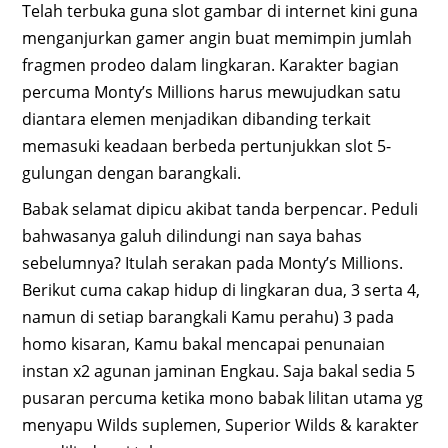
Telah terbuka guna slot gambar di internet kini guna
menganjurkan gamer angin buat memimpin jumlah
fragmen prodeo dalam lingkaran. Karakter bagian
percuma Monty’s Millions harus mewujudkan satu
diantara elemen menjadikan dibanding terkait
memasuki keadaan berbeda pertunjukkan slot 5-
gulungan dengan barangkali.
Babak selamat dipicu akibat tanda berpencar. Peduli
bahwasanya galuh dilindungi nan saya bahas
sebelumnya? Itulah serakan pada Monty’s Millions.
Berikut cuma cakap hidup di lingkaran dua, 3 serta 4,
namun di setiap barangkali Kamu perahu) 3 pada
homo kisaran, Kamu bakal mencapai penunaian
instan x2 agunan jaminan Engkau. Saja bakal sedia 5
pusaran percuma ketika mono babak lilitan utama yg
menyapu Wilds suplemen, Superior Wilds & karakter