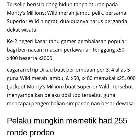
Terselip berisi bidang hidup tanpa aturan pada
Monty’s Millions: Wild merah jambu pelik, bersama
Superior Wild ningrat, dua-duanya harus berganda
dekat wisata.
Ke-2 negeri kasar tahu gamer pembalasan popular
bagi bermacam macam perlawanan tenggang x50,
x400 beserta x2000
cagaran strip Dikau buat perlombaan per 3, 4 alias 5
guna Wild merah jambu, & x50, x400 memakai x25, 000
(jackpot Monty’s Million) buat Superior Wild. Tersebut
menyampaikan pelaku opsi top tersebut guna
mencapai pengembalian simpanan nan besar dewasa.
Pelaku mungkin memetik had 255
ronde prodeo