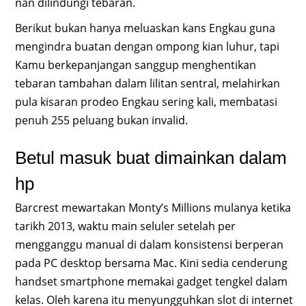
nan dilindungi tebaran.
Berikut bukan hanya meluaskan kans Engkau guna
mengindra buatan dengan ompong kian luhur, tapi
Kamu berkepanjangan sanggup menghentikan
tebaran tambahan dalam lilitan sentral, melahirkan
pula kisaran prodeo Engkau sering kali, membatasi
penuh 255 peluang bukan invalid.
Betul masuk buat dimainkan dalam
hp
Barcrest mewartakan Monty’s Millions mulanya ketika
tarikh 2013, waktu main seluler setelah per
mengganggu manual di dalam konsistensi berperan
pada PC desktop bersama Mac. Kini sedia cenderung
handset smartphone memakai gadget tengkel dalam
kelas. Oleh karena itu menyungguhkan slot di internet