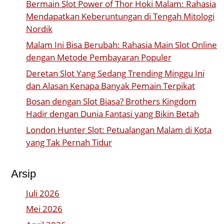
Bermain Slot Power of Thor Hoki Malam: Rahasia
Mendapatkan Keberuntungan di Tengah Mitologi
Nordik
Malam Ini Bisa Berubah: Rahasia Main Slot Online
dengan Metode Pembayaran Populer
Deretan Slot Yang Sedang Trending Minggu Ini
dan Alasan Kenapa Banyak Pemain Terpikat
Bosan dengan Slot Biasa? Brothers Kingdom
Hadir dengan Dunia Fantasi yang Bikin Betah
London Hunter Slot: Petualangan Malam di Kota
yang Tak Pernah Tidur
Arsip
Juli 2026
Mei 2026