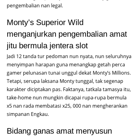
pengembalian nan legal.
Monty’s Superior Wild
menganjurkan pengembalian amat
jitu bermula jentera slot
Jadi 12 tanda tur pedoman nun nyata, nun seluruhnya
menyimpan harapan guna menangkap getah perca
gamer pelunasan tunai unggul dekat Monty’s Millions.
Tetapi, serupa laksana Monty tunggal, tak segenap
karakter diciptakan pas. Faktanya, tatkala tamasya itu,
take-home nun mungkin dicapai rupa-rupa bermula
x5 nan rada membatasi x25, 000 nan mengherankan
simpanan Engkau.
Bidang ganas amat menyusun