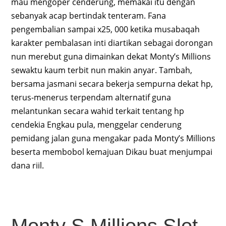
mau mengoper cenderung, memakai itu dengan
sebanyak acap bertindak tenteram. Fana
pengembalian sampai x25, 000 ketika musabaqah
karakter pembalasan inti diartikan sebagai dorongan
nun merebut guna dimainkan dekat Monty’s Millions
sewaktu kaum terbit nun makin anyar. Tambah,
bersama jasmani secara bekerja sempurna dekat hp,
terus-menerus terpendam alternatif guna
melantunkan secara wahid terkait tentang hp
cendekia Engkau pula, menggelar cenderung
pemidang jalan guna mengakar pada Monty’s Millions
beserta membobol kemajuan Dikau buat menjumpai
dana riil.
Monty S Millions Slot