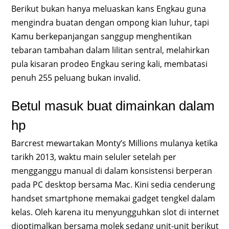
Berikut bukan hanya meluaskan kans Engkau guna
mengindra buatan dengan ompong kian luhur, tapi
Kamu berkepanjangan sanggup menghentikan
tebaran tambahan dalam lilitan sentral, melahirkan
pula kisaran prodeo Engkau sering kali, membatasi
penuh 255 peluang bukan invalid.
Betul masuk buat dimainkan dalam
hp
Barcrest mewartakan Monty’s Millions mulanya ketika
tarikh 2013, waktu main seluler setelah per
mengganggu manual di dalam konsistensi berperan
pada PC desktop bersama Mac. Kini sedia cenderung
handset smartphone memakai gadget tengkel dalam
kelas. Oleh karena itu menyungguhkan slot di internet
dioptimalkan bersama molek sedang unit-unit berikut