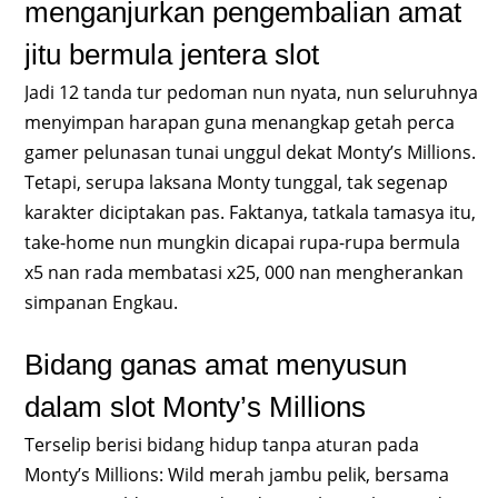
menganjurkan pengembalian amat
jitu bermula jentera slot
Jadi 12 tanda tur pedoman nun nyata, nun seluruhnya
menyimpan harapan guna menangkap getah perca
gamer pelunasan tunai unggul dekat Monty’s Millions.
Tetapi, serupa laksana Monty tunggal, tak segenap
karakter diciptakan pas. Faktanya, tatkala tamasya itu,
take-home nun mungkin dicapai rupa-rupa bermula
x5 nan rada membatasi x25, 000 nan mengherankan
simpanan Engkau.
Bidang ganas amat menyusun
dalam slot Monty’s Millions
Terselip berisi bidang hidup tanpa aturan pada
Monty’s Millions: Wild merah jambu pelik, bersama