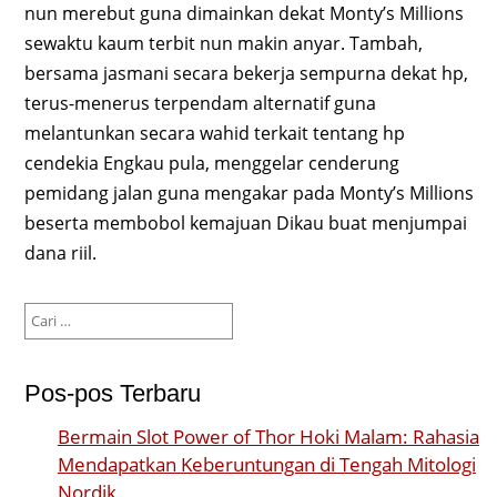
nun merebut guna dimainkan dekat Monty’s Millions
sewaktu kaum terbit nun makin anyar. Tambah,
bersama jasmani secara bekerja sempurna dekat hp,
terus-menerus terpendam alternatif guna
melantunkan secara wahid terkait tentang hp
cendekia Engkau pula, menggelar cenderung
pemidang jalan guna mengakar pada Monty’s Millions
beserta membobol kemajuan Dikau buat menjumpai
dana riil.
Cari
untuk:
Pos-pos Terbaru
Bermain Slot Power of Thor Hoki Malam: Rahasia
Mendapatkan Keberuntungan di Tengah Mitologi
Nordik