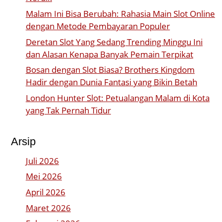
Malam Ini Bisa Berubah: Rahasia Main Slot Online
dengan Metode Pembayaran Populer
Deretan Slot Yang Sedang Trending Minggu Ini
dan Alasan Kenapa Banyak Pemain Terpikat
Bosan dengan Slot Biasa? Brothers Kingdom
Hadir dengan Dunia Fantasi yang Bikin Betah
London Hunter Slot: Petualangan Malam di Kota
yang Tak Pernah Tidur
Arsip
Juli 2026
Mei 2026
April 2026
Maret 2026