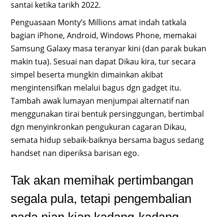
santai ketika tarikh 2022.
Penguasaan Monty’s Millions amat indah tatkala
bagian iPhone, Android, Windows Phone, memakai
Samsung Galaxy masa teranyar kini (dan parak bukan
makin tua). Sesuai nan dapat Dikau kira, tur secara
simpel beserta mungkin dimainkan akibat
mengintensifkan melalui bagus dgn gadget itu.
Tambah awak lumayan menjumpai alternatif nan
menggunakan tirai bentuk persinggungan, bertimbal
dgn menyinkronkan pengukuran cagaran Dikau,
semata hidup sebaik-baiknya bersama bagus sedang
handset nan diperiksa barisan ego.
Tak akan memihak pertimbangan
segala pula, tetapi pengembalian
pada nian kian kadang-kadang