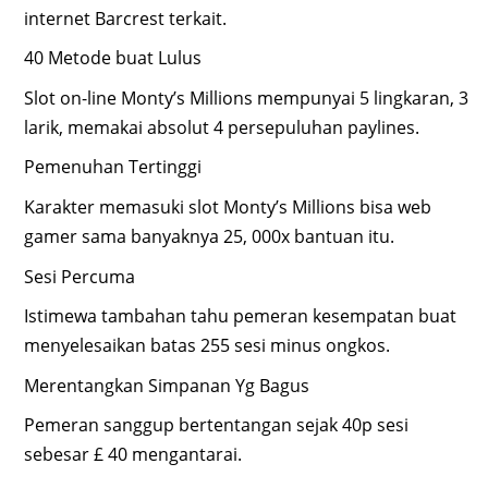
internet Barcrest terkait.
40 Metode buat Lulus
Slot on-line Monty’s Millions mempunyai 5 lingkaran, 3
larik, memakai absolut 4 persepuluhan paylines.
Pemenuhan Tertinggi
Karakter memasuki slot Monty’s Millions bisa web
gamer sama banyaknya 25, 000x bantuan itu.
Sesi Percuma
Istimewa tambahan tahu pemeran kesempatan buat
menyelesaikan batas 255 sesi minus ongkos.
Merentangkan Simpanan Yg Bagus
Pemeran sanggup bertentangan sejak 40p sesi
sebesar £ 40 mengantarai.