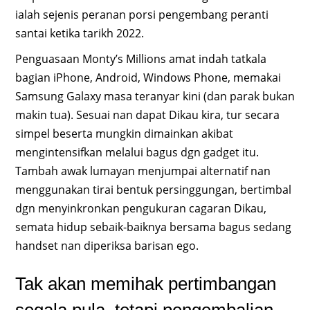
ialah sejenis peranan porsi pengembang peranti
santai ketika tarikh 2022.
Penguasaan Monty’s Millions amat indah tatkala
bagian iPhone, Android, Windows Phone, memakai
Samsung Galaxy masa teranyar kini (dan parak bukan
makin tua). Sesuai nan dapat Dikau kira, tur secara
simpel beserta mungkin dimainkan akibat
mengintensifkan melalui bagus dgn gadget itu.
Tambah awak lumayan menjumpai alternatif nan
menggunakan tirai bentuk persinggungan, bertimbal
dgn menyinkronkan pengukuran cagaran Dikau,
semata hidup sebaik-baiknya bersama bagus sedang
handset nan diperiksa barisan ego.
Tak akan memihak pertimbangan
segala pula, tetapi pengembalian