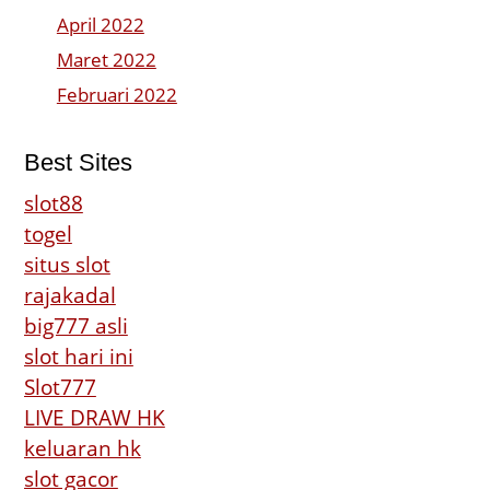
April 2022
Maret 2022
Februari 2022
Best Sites
slot88
togel
situs slot
rajakadal
big777 asli
slot hari ini
Slot777
LIVE DRAW HK
keluaran hk
slot gacor