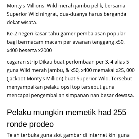
Monty’s Millions: Wild merah jambu pelik, bersama
Superior Wild ningrat, dua-duanya harus berganda
dekat wisata.
Ke-2 negeri kasar tahu gamer pembalasan popular
bagi bermacam macam perlawanan tenggang x50,
x400 beserta x2000
cagaran strip Dikau buat perlombaan per 3, 4 alias 5
guna Wild merah jambu, & x50, x400 memakai x25, 000
(jackpot Monty’s Million) buat Superior Wild. Tersebut
menyampaikan pelaku opsi top tersebut guna
mencapai pengembalian simpanan nan besar dewasa.
Pelaku mungkin memetik had 255
ronde prodeo
Telah terbuka guna slot gambar di internet kini guna