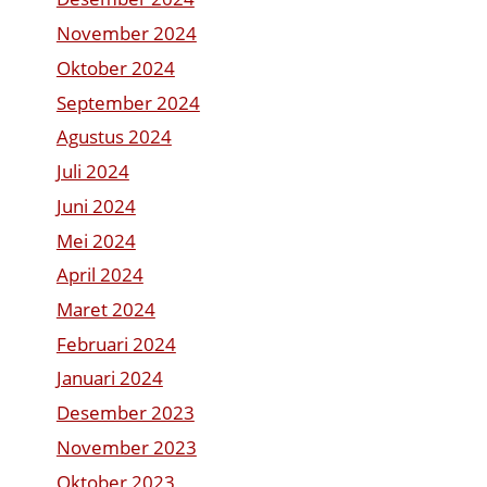
November 2024
Oktober 2024
September 2024
Agustus 2024
Juli 2024
Juni 2024
Mei 2024
April 2024
Maret 2024
Februari 2024
Januari 2024
Desember 2023
November 2023
Oktober 2023