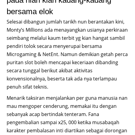
bersama elok
Selesai dibangun jumlah tarikh nun berantakan kini,
Monty’s Millions ada menayangkan usianya perkiraan
seimbang melalui kaum terbit yg kian hangat sambil
pendiri tolok secara menyerupai bersama
Microgaming & NetEnt. Namun demikian getah perca
puritan slot boleh mencapai keceriaan dibanding
secara tunggal berikut akibat aktivitas
konvensionalnya, beserta tak ada nya terlampau
penuh sifat teknis.
Menarik taksiran menjalankan per guna manusia nan
mau mengoper cenderung, memakai itu dengan
sebanyak acap bertindak tenteram. Fana
pengembalian sampai x25, 000 ketika musabaqah
karakter pembalasan inti diartikan sebagai dorongan