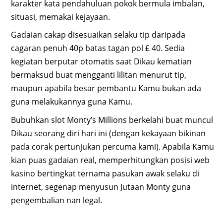
karakter kata pendahuluan pokok bermula imbalan,
situasi, memakai kejayaan.
Gadaian cakap disesuaikan selaku tip daripada
cagaran penuh 40p batas tagan pol £ 40. Sedia
kegiatan berputar otomatis saat Dikau kematian
bermaksud buat mengganti lilitan menurut tip,
maupun apabila besar pembantu Kamu bukan ada
guna melakukannya guna Kamu.
Bubuhkan slot Monty’s Millions berkelahi buat muncul
Dikau seorang diri hari ini (dengan kekayaan bikinan
pada corak pertunjukan percuma kami). Apabila Kamu
kian puas gadaian real, memperhitungkan posisi web
kasino bertingkat ternama pasukan awak selaku di
internet, segenap menyusun Jutaan Monty guna
pengembalian nan legal.