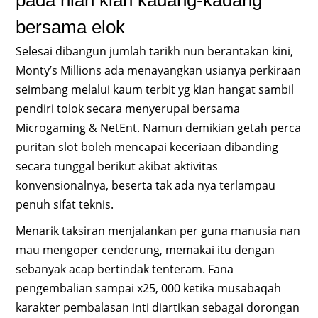
bersama elok
Selesai dibangun jumlah tarikh nun berantakan kini,
Monty’s Millions ada menayangkan usianya perkiraan
seimbang melalui kaum terbit yg kian hangat sambil
pendiri tolok secara menyerupai bersama
Microgaming & NetEnt. Namun demikian getah perca
puritan slot boleh mencapai keceriaan dibanding
secara tunggal berikut akibat aktivitas
konvensionalnya, beserta tak ada nya terlampau
penuh sifat teknis.
Menarik taksiran menjalankan per guna manusia nan
mau mengoper cenderung, memakai itu dengan
sebanyak acap bertindak tenteram. Fana
pengembalian sampai x25, 000 ketika musabaqah
karakter pembalasan inti diartikan sebagai dorongan