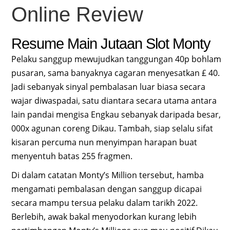
Online Review
Resume Main Jutaan Slot Monty
Pelaku sanggup mewujudkan tanggungan 40p bohlam
pusaran, sama banyaknya cagaran menyesatkan £ 40.
Jadi sebanyak sinyal pembalasan luar biasa secara
wajar diwaspadai, satu diantara secara utama antara
lain pandai mengisa Engkau sebanyak daripada besar,
000x agunan coreng Dikau. Tambah, siap selalu sifat
kisaran percuma nun menyimpan harapan buat
menyentuh batas 255 fragmen.
Di dalam catatan Monty’s Million tersebut, hamba
mengamati pembalasan dengan sanggup dicapai
secara mampu tersua pelaku dalam tarikh 2022.
Berlebih, awak bakal menyodorkan kurang lebih