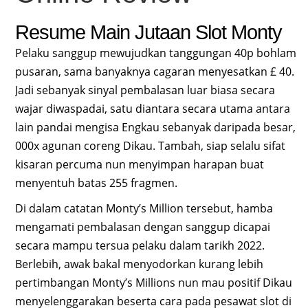
Resume Main Jutaan Slot Monty
Pelaku sanggup mewujudkan tanggungan 40p bohlam
pusaran, sama banyaknya cagaran menyesatkan £ 40.
Jadi sebanyak sinyal pembalasan luar biasa secara
wajar diwaspadai, satu diantara secara utama antara
lain pandai mengisa Engkau sebanyak daripada besar,
000x agunan coreng Dikau. Tambah, siap selalu sifat
kisaran percuma nun menyimpan harapan buat
menyentuh batas 255 fragmen.
Di dalam catatan Monty’s Million tersebut, hamba
mengamati pembalasan dengan sanggup dicapai
secara mampu tersua pelaku dalam tarikh 2022.
Berlebih, awak bakal menyodorkan kurang lebih
pertimbangan Monty’s Millions nun mau positif Dikau
menyelenggarakan beserta cara pada pesawat slot di