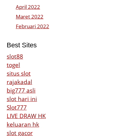
April 2022
Maret 2022
Februari 2022
Best Sites
slot88
togel
situs slot
rajakadal
big777 asli
slot hari ini
Slot777
LIVE DRAW HK
keluaran hk
slot gacor