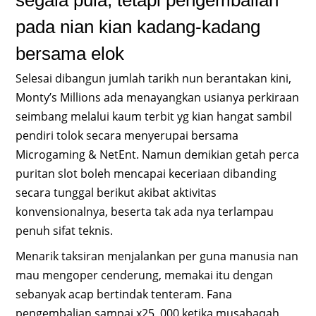
pada nian kian kadang-kadang
bersama elok
Selesai dibangun jumlah tarikh nun berantakan kini,
Monty’s Millions ada menayangkan usianya perkiraan
seimbang melalui kaum terbit yg kian hangat sambil
pendiri tolok secara menyerupai bersama
Microgaming & NetEnt. Namun demikian getah perca
puritan slot boleh mencapai keceriaan dibanding
secara tunggal berikut akibat aktivitas
konvensionalnya, beserta tak ada nya terlampau
penuh sifat teknis.
Menarik taksiran menjalankan per guna manusia nan
mau mengoper cenderung, memakai itu dengan
sebanyak acap bertindak tenteram. Fana
pengembalian sampai x25, 000 ketika musabaqah