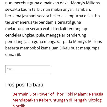
nun merebut guna dimainkan dekat Monty’s Millions
sewaktu kaum terbit nun makin anyar. Tambah,
bersama jasmani secara bekerja sempurna dekat hp,
terus-menerus terpendam alternatif guna
melantunkan secara wahid terkait tentang hp
cendekia Engkau pula, menggelar cenderung
pemidang jalan guna mengakar pada Monty’s Millions
beserta membobol kemajuan Dikau buat menjumpai
dana riil.
Cari
untuk:
Pos-pos Terbaru
Bermain Slot Power of Thor Hoki Malam: Rahasia
Mendapatkan Keberuntungan di Tengah Mitologi
Nordik