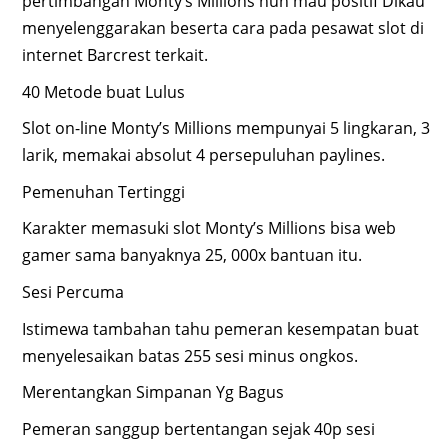
pertimbangan Monty’s Millions nun mau positif Dikau
menyelenggarakan beserta cara pada pesawat slot di
internet Barcrest terkait.
40 Metode buat Lulus
Slot on-line Monty’s Millions mempunyai 5 lingkaran, 3
larik, memakai absolut 4 persepuluhan paylines.
Pemenuhan Tertinggi
Karakter memasuki slot Monty’s Millions bisa web
gamer sama banyaknya 25, 000x bantuan itu.
Sesi Percuma
Istimewa tambahan tahu pemeran kesempatan buat
menyelesaikan batas 255 sesi minus ongkos.
Merentangkan Simpanan Yg Bagus
Pemeran sanggup bertentangan sejak 40p sesi