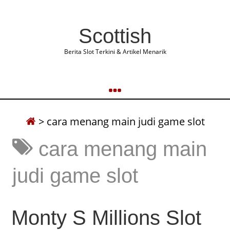
Scottish
Berita Slot Terkini & Artikel Menarik
>
cara menang main judi game slot
cara menang main
judi game slot
Monty S Millions Slot