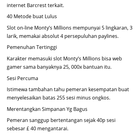
internet Barcrest terkait.
40 Metode buat Lulus
Slot on-line Monty’s Millions mempunyai 5 lingkaran, 3
larik, memakai absolut 4 persepuluhan paylines.
Pemenuhan Tertinggi
Karakter memasuki slot Monty’s Millions bisa web
gamer sama banyaknya 25, 000x bantuan itu.
Sesi Percuma
Istimewa tambahan tahu pemeran kesempatan buat
menyelesaikan batas 255 sesi minus ongkos.
Merentangkan Simpanan Yg Bagus
Pemeran sanggup bertentangan sejak 40p sesi
sebesar £ 40 mengantarai.