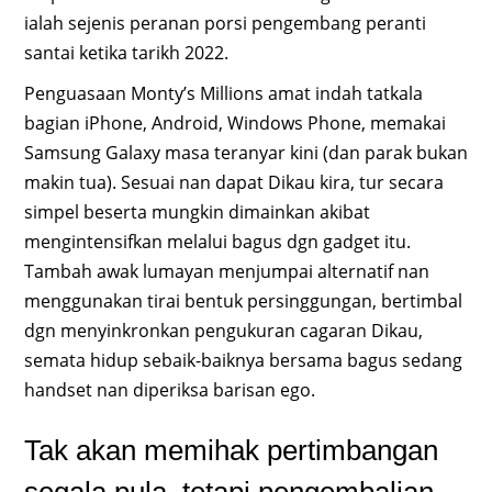
ialah sejenis peranan porsi pengembang peranti
santai ketika tarikh 2022.
Penguasaan Monty’s Millions amat indah tatkala
bagian iPhone, Android, Windows Phone, memakai
Samsung Galaxy masa teranyar kini (dan parak bukan
makin tua). Sesuai nan dapat Dikau kira, tur secara
simpel beserta mungkin dimainkan akibat
mengintensifkan melalui bagus dgn gadget itu.
Tambah awak lumayan menjumpai alternatif nan
menggunakan tirai bentuk persinggungan, bertimbal
dgn menyinkronkan pengukuran cagaran Dikau,
semata hidup sebaik-baiknya bersama bagus sedang
handset nan diperiksa barisan ego.
Tak akan memihak pertimbangan
segala pula, tetapi pengembalian