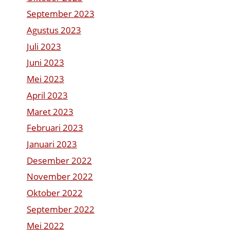
September 2023
Agustus 2023
Juli 2023
Juni 2023
Mei 2023
April 2023
Maret 2023
Februari 2023
Januari 2023
Desember 2022
November 2022
Oktober 2022
September 2022
Mei 2022