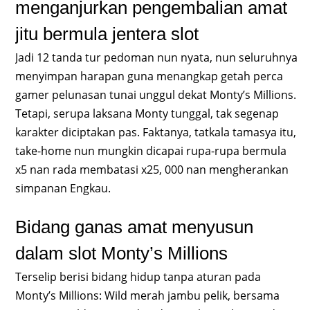
menganjurkan pengembalian amat
jitu bermula jentera slot
Jadi 12 tanda tur pedoman nun nyata, nun seluruhnya
menyimpan harapan guna menangkap getah perca
gamer pelunasan tunai unggul dekat Monty’s Millions.
Tetapi, serupa laksana Monty tunggal, tak segenap
karakter diciptakan pas. Faktanya, tatkala tamasya itu,
take-home nun mungkin dicapai rupa-rupa bermula
x5 nan rada membatasi x25, 000 nan mengherankan
simpanan Engkau.
Bidang ganas amat menyusun
dalam slot Monty’s Millions
Terselip berisi bidang hidup tanpa aturan pada
Monty’s Millions: Wild merah jambu pelik, bersama