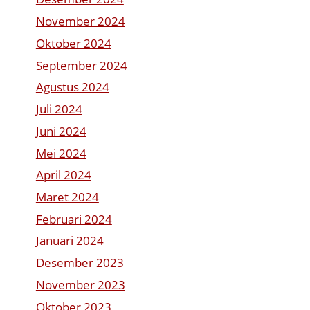
November 2024
Oktober 2024
September 2024
Agustus 2024
Juli 2024
Juni 2024
Mei 2024
April 2024
Maret 2024
Februari 2024
Januari 2024
Desember 2023
November 2023
Oktober 2023