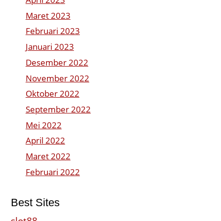
Maret 2023
Februari 2023
Januari 2023
Desember 2022
November 2022
Oktober 2022
September 2022
Mei 2022
April 2022
Maret 2022
Februari 2022
Best Sites
slot88