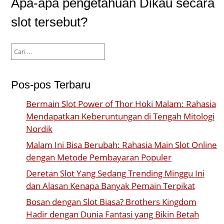
Apa-apa pengetahuan Dikau secara
slot tersebut?
Cari
untuk:
Pos-pos Terbaru
Bermain Slot Power of Thor Hoki Malam: Rahasia
Mendapatkan Keberuntungan di Tengah Mitologi
Nordik
Malam Ini Bisa Berubah: Rahasia Main Slot Online
dengan Metode Pembayaran Populer
Deretan Slot Yang Sedang Trending Minggu Ini
dan Alasan Kenapa Banyak Pemain Terpikat
Bosan dengan Slot Biasa? Brothers Kingdom
Hadir dengan Dunia Fantasi yang Bikin Betah