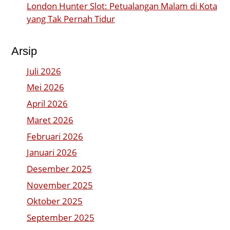
London Hunter Slot: Petualangan Malam di Kota
yang Tak Pernah Tidur
Arsip
Juli 2026
Mei 2026
April 2026
Maret 2026
Februari 2026
Januari 2026
Desember 2025
November 2025
Oktober 2025
September 2025