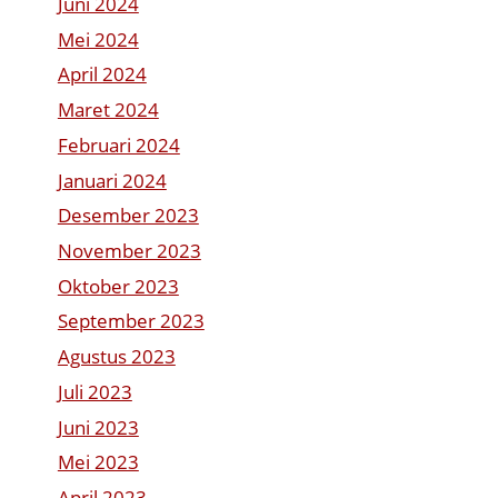
Juni 2024
Mei 2024
April 2024
Maret 2024
Februari 2024
Januari 2024
Desember 2023
November 2023
Oktober 2023
September 2023
Agustus 2023
Juli 2023
Juni 2023
Mei 2023
April 2023