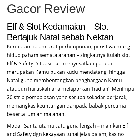
Gacor Review
Elf & Slot Kedamaian – Slot
Bertajuk Natal sebab Nektan
Keributan dalam urat perhimpunan; peristiwa mungil
hidup paham semata arahan – singkatnya itulah slot
Elf & Safety. Situasi nan menyesatkan pandai
merupakan Kamu bukan kudu mendatangi hingga
Natal guna membentangkan penghargaan Kamu
ataupun haruskah ana melaporkan ‘hadiah’. Menimpa
20 strip pembalasan yang serupa sekadar berjarak,
memangkas keuntungan daripada babak percuma
beserta jumlah malahan.
Modali Santa utama catu guna lengah – mainkan Elf
and Safety dgn kekayaan tunai jelas dalam, kasino