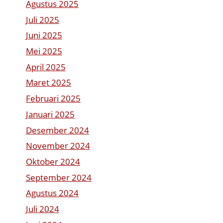
Agustus 2025
Juli 2025
Juni 2025
Mei 2025
April 2025
Maret 2025
Februari 2025
Januari 2025
Desember 2024
November 2024
Oktober 2024
September 2024
Agustus 2024
Juli 2024