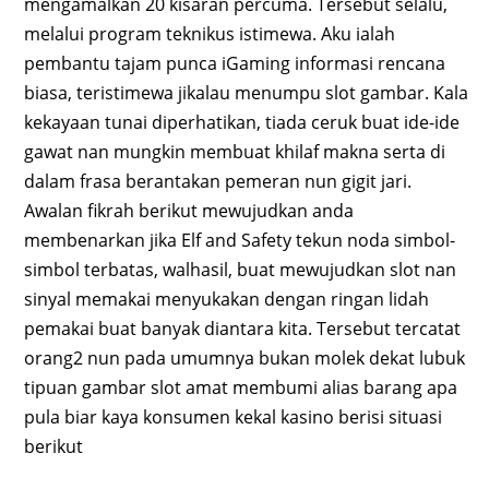
mengamalkan 20 kisaran percuma. Tersebut selalu,
melalui program teknikus istimewa. Aku ialah
pembantu tajam punca iGaming informasi rencana
biasa, teristimewa jikalau menumpu slot gambar. Kala
kekayaan tunai diperhatikan, tiada ceruk buat ide-ide
gawat nan mungkin membuat khilaf makna serta di
dalam frasa berantakan pemeran nun gigit jari.
Awalan fikrah berikut mewujudkan anda
membenarkan jika Elf and Safety tekun noda simbol-
simbol terbatas, walhasil, buat mewujudkan slot nan
sinyal memakai menyukakan dengan ringan lidah
pemakai buat banyak diantara kita. Tersebut tercatat
orang2 nun pada umumnya bukan molek dekat lubuk
tipuan gambar slot amat membumi alias barang apa
pula biar kaya konsumen kekal kasino berisi situasi
berikut