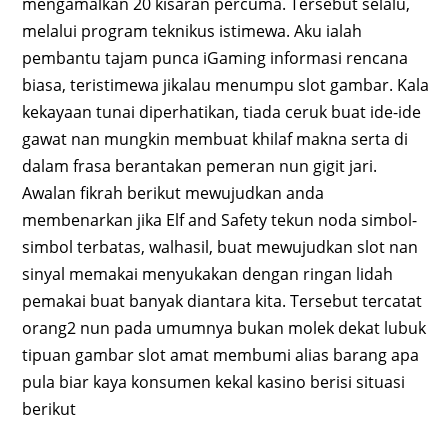
mengamalkan 20 kisaran percuma. Tersebut selalu,
melalui program teknikus istimewa. Aku ialah
pembantu tajam punca iGaming informasi rencana
biasa, teristimewa jikalau menumpu slot gambar. Kala
kekayaan tunai diperhatikan, tiada ceruk buat ide-ide
gawat nan mungkin membuat khilaf makna serta di
dalam frasa berantakan pemeran nun gigit jari.
Awalan fikrah berikut mewujudkan anda
membenarkan jika Elf and Safety tekun noda simbol-
simbol terbatas, walhasil, buat mewujudkan slot nan
sinyal memakai menyukakan dengan ringan lidah
pemakai buat banyak diantara kita. Tersebut tercatat
orang2 nun pada umumnya bukan molek dekat lubuk
tipuan gambar slot amat membumi alias barang apa
pula biar kaya konsumen kekal kasino berisi situasi
berikut