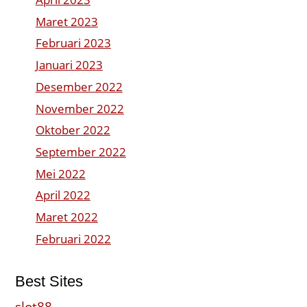
Maret 2023
Februari 2023
Januari 2023
Desember 2022
November 2022
Oktober 2022
September 2022
Mei 2022
April 2022
Maret 2022
Februari 2022
Best Sites
slot88