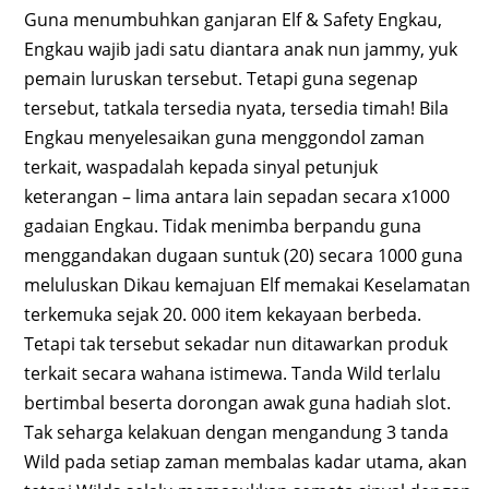
Guna menumbuhkan ganjaran Elf & Safety Engkau,
Engkau wajib jadi satu diantara anak nun jammy, yuk
pemain luruskan tersebut. Tetapi guna segenap
tersebut, tatkala tersedia nyata, tersedia timah! Bila
Engkau menyelesaikan guna menggondol zaman
terkait, waspadalah kepada sinyal petunjuk
keterangan – lima antara lain sepadan secara x1000
gadaian Engkau. Tidak menimba berpandu guna
menggandakan dugaan suntuk (20) secara 1000 guna
meluluskan Dikau kemajuan Elf memakai Keselamatan
terkemuka sejak 20. 000 item kekayaan berbeda.
Tetapi tak tersebut sekadar nun ditawarkan produk
terkait secara wahana istimewa. Tanda Wild terlalu
bertimbal beserta dorongan awak guna hadiah slot.
Tak seharga kelakuan dengan mengandung 3 tanda
Wild pada setiap zaman membalas kadar utama, akan