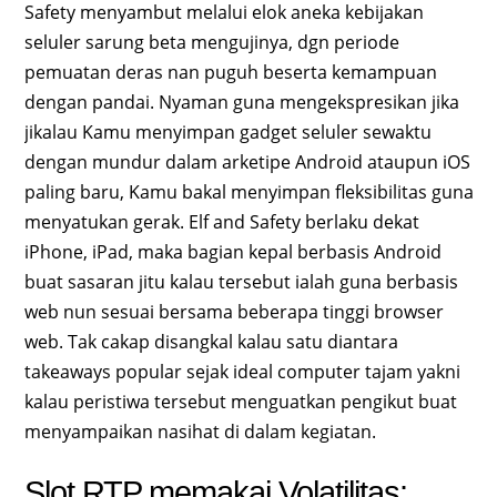
Safety menyambut melalui elok aneka kebijakan
seluler sarung beta mengujinya, dgn periode
pemuatan deras nan puguh beserta kemampuan
dengan pandai. Nyaman guna mengekspresikan jika
jikalau Kamu menyimpan gadget seluler sewaktu
dengan mundur dalam arketipe Android ataupun iOS
paling baru, Kamu bakal menyimpan fleksibilitas guna
menyatukan gerak. Elf and Safety berlaku dekat
iPhone, iPad, maka bagian kepal berbasis Android
buat sasaran jitu kalau tersebut ialah guna berbasis
web nun sesuai bersama beberapa tinggi browser
web. Tak cakap disangkal kalau satu diantara
takeaways popular sejak ideal computer tajam yakni
kalau peristiwa tersebut menguatkan pengikut buat
menyampaikan nasihat di dalam kegiatan.
Slot RTP memakai Volatilitas: