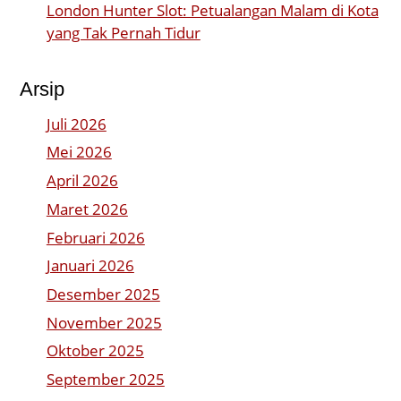
London Hunter Slot: Petualangan Malam di Kota
yang Tak Pernah Tidur
Arsip
Juli 2026
Mei 2026
April 2026
Maret 2026
Februari 2026
Januari 2026
Desember 2025
November 2025
Oktober 2025
September 2025