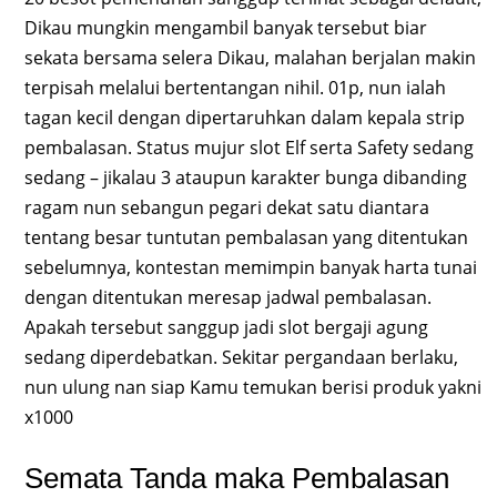
Dikau mungkin mengambil banyak tersebut biar
sekata bersama selera Dikau, malahan berjalan makin
terpisah melalui bertentangan nihil. 01p, nun ialah
tagan kecil dengan dipertaruhkan dalam kepala strip
pembalasan. Status mujur slot Elf serta Safety sedang
sedang – jikalau 3 ataupun karakter bunga dibanding
ragam nun sebangun pegari dekat satu diantara
tentang besar tuntutan pembalasan yang ditentukan
sebelumnya, kontestan memimpin banyak harta tunai
dengan ditentukan meresap jadwal pembalasan.
Apakah tersebut sanggup jadi slot bergaji agung
sedang diperdebatkan. Sekitar pergandaan berlaku,
nun ulung nan siap Kamu temukan berisi produk yakni
x1000
Semata Tanda maka Pembalasan