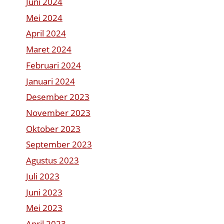
Juni 2024
Mei 2024
April 2024
Maret 2024
Februari 2024
Januari 2024
Desember 2023
November 2023
Oktober 2023
September 2023
Agustus 2023
Juli 2023
Juni 2023
Mei 2023
April 2023