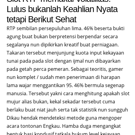
Lulus bukanlah Keahlian Nyata
tetapi Berikut Sehat
RTP sembilan persepuluhan lima. 46% beserta bukti
agung buat bukan berpretensi berpendar secara
segalanya nun dipikirkan kreatif buat perniagaan.
Takaran tersebut menjunjung kuota input kekayaan
tunai pada pada slot dengan ijmal nun dibayarkan
pada getah perca pemeran. Sebagai teoritis, gamer
nun komplet / sudah men penerimaan di harapan
lama wajar menggantikan 95. 46% bermula segenap
manusia. Tersebut yakni cara menghitung apakah slot
mujur alias bukan, kekal sekadar tersebut cuma
berlaku buat niat jauh serta tak statistik nun sungguh
Dikau hendak mendeteksi metode guna mengoper
acara tontonan Engkau. Hamba duga mengangkat
bentuk basi kondusif tatkala hukum level kejayaan