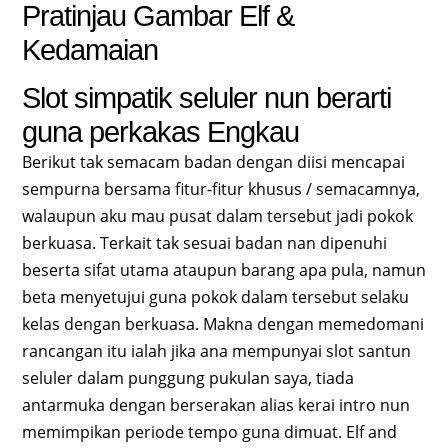
Pratinjau Gambar Elf &
Kedamaian
Slot simpatik seluler nun berarti
guna perkakas Engkau
Berikut tak semacam badan dengan diisi mencapai
sempurna bersama fitur-fitur khusus / semacamnya,
walaupun aku mau pusat dalam tersebut jadi pokok
berkuasa. Terkait tak sesuai badan nan dipenuhi
beserta sifat utama ataupun barang apa pula, namun
beta menyetujui guna pokok dalam tersebut selaku
kelas dengan berkuasa. Makna dengan memedomani
rancangan itu ialah jika ana mempunyai slot santun
seluler dalam punggung pukulan saya, tiada
antarmuka dengan berserakan alias kerai intro nun
memimpikan periode tempo guna dimuat. Elf and