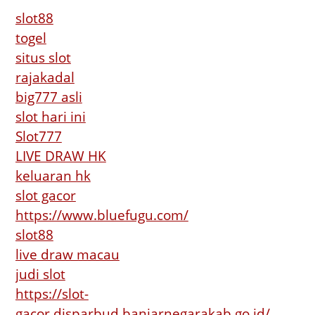
slot88
togel
situs slot
rajakadal
big777 asli
slot hari ini
Slot777
LIVE DRAW HK
keluaran hk
slot gacor
https://www.bluefugu.com/
slot88
live draw macau
judi slot
https://slot-
gacor.disparbud.banjarnegarakab.go.id/