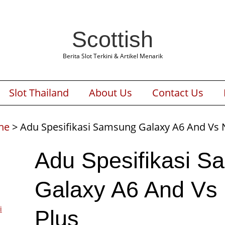
Scottish
Berita Slot Terkini & Artikel Menarik
Slot Thailand
About Us
Contact Us
ine
>
Adu Spesifikasi Samsung Galaxy A6 And Vs N
Adu Spesifikasi S
Galaxy A6 And Vs 
i
Plus