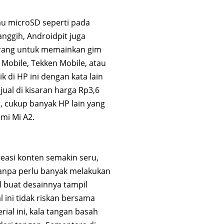
au microSD seperti pada
nggih, Androidpit juga
urang untuk memainkan gim
Mobile, Tekken Mobile, atau
 di HP ini dengan kata lain
jual di kisaran harga Rp3,6
t, cukup banyak HP lain yang
omi Mi A2.
reasi konten semakin seru,
 tanpa perlu banyak melakukan
l buat desainnya tampil
l ini tidak riskan bersama
erial ini, kala tangan basah