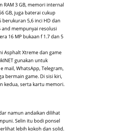
n RAM 3 GB, memori internal
6 GB, juga baterai cukup
6 berukuran 5,6 inci HD dan
A6 and mempunyai resolusi
ra 16 MP bukaan f 1.7 dan 5
eni Asphalt Xtreme dan game
etikINET gunakan untuk
 e mail, WhatsApp, Telegram,
 bermain game. Di sisi kiri,
an kedua, serta kartu memori.
dar namun andaikan dilihat
puni. Selin itu bodi ponsel
terlihat lebih kokoh dan solid.