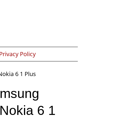
Privacy Policy
okia 6 1 Plus
amsung
Nokia 6 1