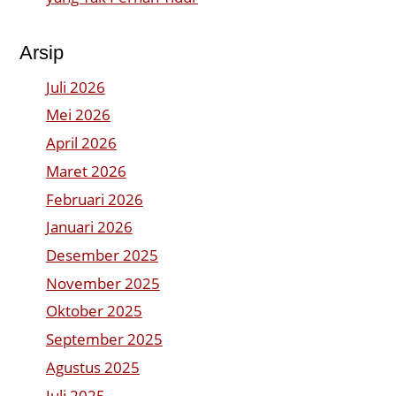
Arsip
Juli 2026
Mei 2026
April 2026
Maret 2026
Februari 2026
Januari 2026
Desember 2025
November 2025
Oktober 2025
September 2025
Agustus 2025
Juli 2025