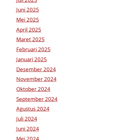
Juni 2025
Mei 2025
April 2025
Maret 2025
Februari 2025
Januari 2025
Desember 2024
November 2024
Oktober 2024
September 2024
Agustus 2024
Juli 2024
Juni 2024
Mei 2024