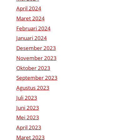
April 2024
Maret 2024
Februari 2024
Januari 2024
Desember 2023
November 2023
Oktober 2023
September 2023
Agustus 2023
Juli 2023
Juni 2023
Mei 2023
April 2023
Maret 2023