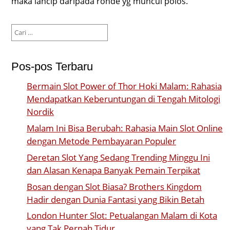
maka lancip daripada ronde yg muncul polos.
Cari
untuk:
Pos-pos Terbaru
Bermain Slot Power of Thor Hoki Malam: Rahasia
Mendapatkan Keberuntungan di Tengah Mitologi
Nordik
Malam Ini Bisa Berubah: Rahasia Main Slot Online
dengan Metode Pembayaran Populer
Deretan Slot Yang Sedang Trending Minggu Ini
dan Alasan Kenapa Banyak Pemain Terpikat
Bosan dengan Slot Biasa? Brothers Kingdom
Hadir dengan Dunia Fantasi yang Bikin Betah
London Hunter Slot: Petualangan Malam di Kota
yang Tak Pernah Tidur