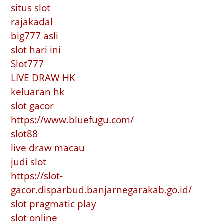
situs slot
rajakadal
big777 asli
slot hari ini
Slot777
LIVE DRAW HK
keluaran hk
slot gacor
https://www.bluefugu.com/
slot88
live draw macau
judi slot
https://slot-
gacor.disparbud.banjarnegarakab.go.id/
slot pragmatic play
slot online