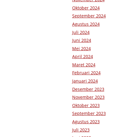
Oktober 2024
September 2024
Agustus 2024
Juli 2024
Juni 2024
Mei 2024
April 2024
Maret 2024
Februari 2024
Januari 2024
Desember 2023
November 2023
Oktober 2023
September 2023
Agustus 2023
Juli 2023