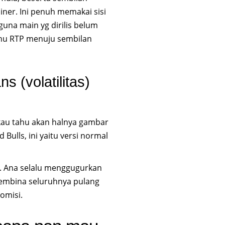
ner. Ini penuh memakai sisi
guna main yg dirilis belum
ahu RTP menuju sembilan
s (volatilitas)
ikau tahu akan halnya gambar
ulls, ini yaitu versi normal
n. Ana selalu menggugurkan
 membina seluruhnya pulang
omisi.