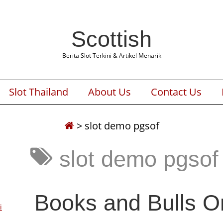
Scottish
Berita Slot Terkini & Artikel Menarik
Slot Thailand
About Us
Contact Us
>
slot demo pgsof
slot demo pgsof
Books and Bulls On
i