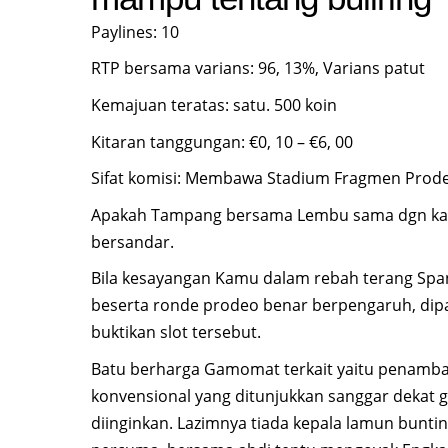
Paylines: 10
RTP bersama varians: 96, 13%, Varians patut
Kemajuan teratas: satu. 500 koin
Kitaran tanggungan: €0, 10 – €6, 00
Sifat komisi: Membawa Stadium Fragmen Prodeo,
Apakah Tampang bersama Lembu sama dgn kal
bersandar.
Bila kesayangan Kamu dalam rebah terang Span
beserta ronde prodeo benar berpengaruh, di
buktikan slot tersebut.
Batu berharga Gamomat terkait yaitu penamb
konvensional yang ditunjukkan sanggar dekat
diinginkan. Lazimnya tiada kepala lamun bunt