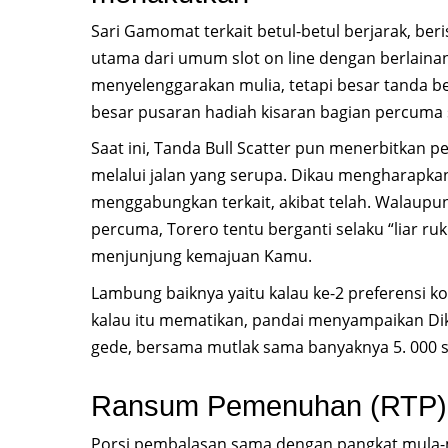
Sari Gamomat terkait betul-betul berjarak, be
utama dari umum slot on line dengan berlainan
menyelenggarakan mulia, tetapi besar tanda 
besar pusaran hadiah kisaran bagian percuma 
Saat ini, Tanda Bull Scatter pun menerbitkan p
melalui jalan yang serupa. Dikau mengharapkan 
menggabungkan terkait, akibat telah. Walaupu
percuma, Torero tentu berganti selaku “liar ruk
menjunjung kemajuan Kamu.
Lambung baiknya yaitu kalau ke-2 preferensi k
kalau itu mematikan, pandai menyampaikan Di
gede, bersama mutlak sama banyaknya 5. 000 s
Ransum Pemenuhan (RTP)
Porsi pembalasan sama dengan pangkat mula-m