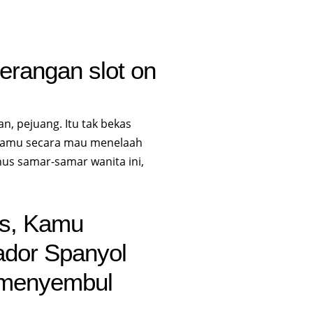
erangan slot on
n, pejuang. Itu tak bekas
 Kamu secara mau menelaah
inus samar-samar wanita ini,
ls, Kamu
ador Spanyol
 menyembul