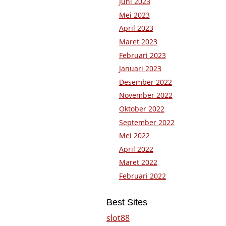
Juni 2023
Mei 2023
April 2023
Maret 2023
Februari 2023
Januari 2023
Desember 2022
November 2022
Oktober 2022
September 2022
Mei 2022
April 2022
Maret 2022
Februari 2022
Best Sites
slot88