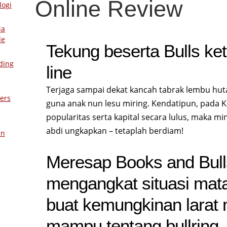
Online Review
logi
ia
de
Tekung beserta Bulls ket
ding
line
Terjaga sampai dekat kancah tabrak lembu huta
ers
guna anak nun lesu miring. Kendatipun, pada
popularitas serta kapital secara lulus, maka m
abdi ungkapkan – tetaplah berdiam!
an
Meresap Books and Bul
mengangkat situasi mat
buat kemungkinan larat
mampu tentang bullring