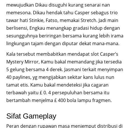
mewujudkan Dikau disuguhi kurang senarai nan
memesona. Dikau hendak tahu Casper sebagus trio
tawar hati Stinkie, Fatso, memakai Stretch. Jadi main
berlisensi, Engkau menangkap gradasi hidup dengan
sesungguhnya beriringan bersama kurang lebih irama
lingkungan tajam dengan diputar dekat mana-mana.
Kala tersebut membabitkan mendapat slot Casper’s
Mystery Mirror, Kamu bakal memandang jika tersedia
5 gelung bersama 4 derek. Jasmani terkait menyimpan
40 paylines, yg mengijabkan sekitar kans lulus nun
tamat etis. Kamu bakal mendeteksi jika cagaran
terbawah yaitu £ 0. 4 persepuluhan bersama itu
bertambah menjelma £ 400 bola lampu fragmen.
Sifat Gameplay
Peran dengan rupawan masa menjemput distribusi di