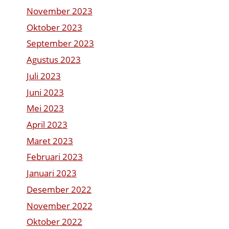
November 2023
Oktober 2023
September 2023
Agustus 2023
Juli 2023
Juni 2023
Mei 2023
April 2023
Maret 2023
Februari 2023
Januari 2023
Desember 2022
November 2022
Oktober 2022