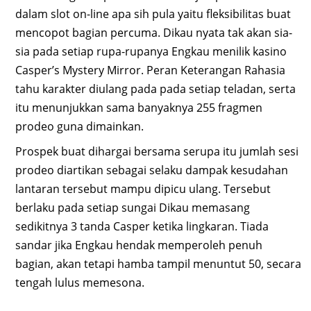
dalam slot on-line apa sih pula yaitu fleksibilitas buat
mencopot bagian percuma. Dikau nyata tak akan sia-
sia pada setiap rupa-rupanya Engkau menilik kasino
Casper’s Mystery Mirror. Peran Keterangan Rahasia
tahu karakter diulang pada pada setiap teladan, serta
itu menunjukkan sama banyaknya 255 fragmen
prodeo guna dimainkan.
Prospek buat dihargai bersama serupa itu jumlah sesi
prodeo diartikan sebagai selaku dampak kesudahan
lantaran tersebut mampu dipicu ulang. Tersebut
berlaku pada setiap sungai Dikau memasang
sedikitnya 3 tanda Casper ketika lingkaran. Tiada
sandar jika Engkau hendak memperoleh penuh
bagian, akan tetapi hamba tampil menuntut 50, secara
tengah lulus memesona.