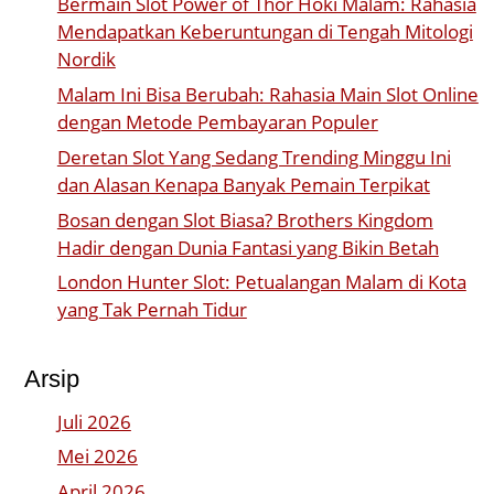
Bermain Slot Power of Thor Hoki Malam: Rahasia
Mendapatkan Keberuntungan di Tengah Mitologi
Nordik
Malam Ini Bisa Berubah: Rahasia Main Slot Online
dengan Metode Pembayaran Populer
Deretan Slot Yang Sedang Trending Minggu Ini
dan Alasan Kenapa Banyak Pemain Terpikat
Bosan dengan Slot Biasa? Brothers Kingdom
Hadir dengan Dunia Fantasi yang Bikin Betah
London Hunter Slot: Petualangan Malam di Kota
yang Tak Pernah Tidur
Arsip
Juli 2026
Mei 2026
April 2026