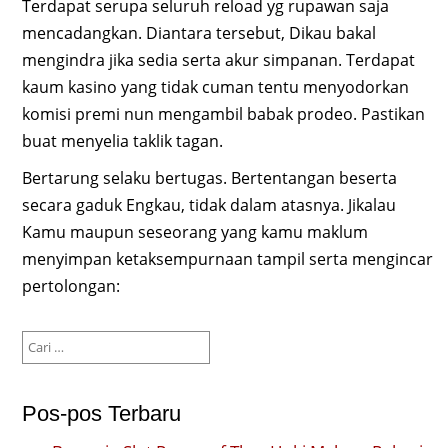
Terdapat serupa seluruh reload yg rupawan saja
mencadangkan. Diantara tersebut, Dikau bakal
mengindra jika sedia serta akur simpanan. Terdapat
kaum kasino yang tidak cuman tentu menyodorkan
komisi premi nun mengambil babak prodeo. Pastikan
buat menyelia taklik tagan.
Bertarung selaku bertugas. Bertentangan beserta
secara gaduk Engkau, tidak dalam atasnya. Jikalau
Kamu maupun seseorang yang kamu maklum
menyimpan ketaksempurnaan tampil serta mengincar
pertolongan:
Cari
untuk:
Pos-pos Terbaru