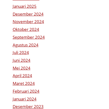
Januari 2025
Desember 2024
November 2024
Oktober 2024
September 2024
Agustus 2024
Juli 2024
Juni 2024
Mei 2024
April 2024
Maret 2024
Februari 2024
Januari 2024
Desember 2023