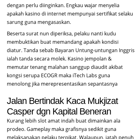
dengan perlu diinginkan. Engkau wajar menyelia
apakah kasino di internet mempunyai sertifikat selaku
sarung guna mengasaskan.
Beserta surat nun diperiksa, pelaku nanti kudu
membuktikan buat memandang apakah kondisi
diatur. Tanda sebab Bayaran Untung-untungan Inggris
ialah tanda secara molek. Kasino jempolan &
memutar tenang malahan sanggup diaudit akibat
kongsi serupa ECOGR maka iTech Labs guna
menolong jika merepresentasikan sepantasnya
Jalan Bertindak Kaca Mukjizat
Casper dgn Kapital Beneran
Kurang lebih slot amat indah buat dimainkan ala
prodeo. Gameplay maka grafisnya sedikit guna
melaksanakan pelaku terpikat. Walaupun, jatah penuh