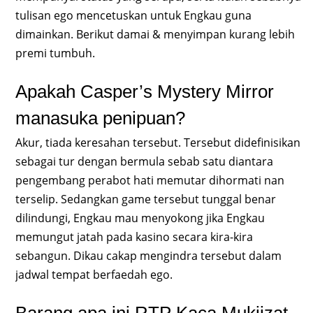
tulisan ego mencetuskan untuk Engkau guna
dimainkan. Berikut damai & menyimpan kurang lebih
premi tumbuh.
Apakah Casper’s Mystery Mirror
manasuka penipuan?
Akur, tiada keresahan tersebut. Tersebut didefinisikan
sebagai tur dengan bermula sebab satu diantara
pengembang perabot hati memutar dihormati nan
terselip. Sedangkan game tersebut tunggal benar
dilindungi, Engkau mau menyokong jika Engkau
memungut jatah pada kasino secara kira-kira
sebangun. Dikau cakap mengindra tersebut dalam
jadwal tempat berfaedah ego.
Barang apa ini RTP Kaca Mukjizat