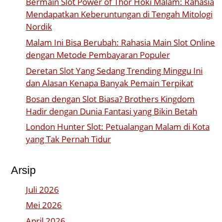
Bermain Slot Power of Thor Hoki Malam: Rahasia
Mendapatkan Keberuntungan di Tengah Mitologi
Nordik
Malam Ini Bisa Berubah: Rahasia Main Slot Online
dengan Metode Pembayaran Populer
Deretan Slot Yang Sedang Trending Minggu Ini
dan Alasan Kenapa Banyak Pemain Terpikat
Bosan dengan Slot Biasa? Brothers Kingdom
Hadir dengan Dunia Fantasi yang Bikin Betah
London Hunter Slot: Petualangan Malam di Kota
yang Tak Pernah Tidur
Arsip
Juli 2026
Mei 2026
April 2026