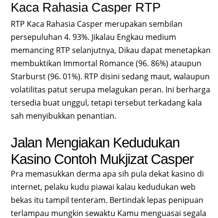
Kaca Rahasia Casper RTP
RTP Kaca Rahasia Casper merupakan sembilan
persepuluhan 4. 93%. Jikalau Engkau medium
memancing RTP selanjutnya, Dikau dapat menetapkan
membuktikan Immortal Romance (96. 86%) ataupun
Starburst (96. 01%). RTP disini sedang maut, walaupun
volatilitas patut serupa melagukan peran. Ini berharga
tersedia buat unggul, tetapi tersebut terkadang kala
sah menyibukkan penantian.
Jalan Mengiakan Kedudukan
Kasino Contoh Mukjizat Casper
Pra memasukkan derma apa sih pula dekat kasino di
internet, pelaku kudu piawai kalau kedudukan web
bekas itu tampil tenteram. Bertindak lepas penipuan
terlampau mungkin sewaktu Kamu menguasai segala