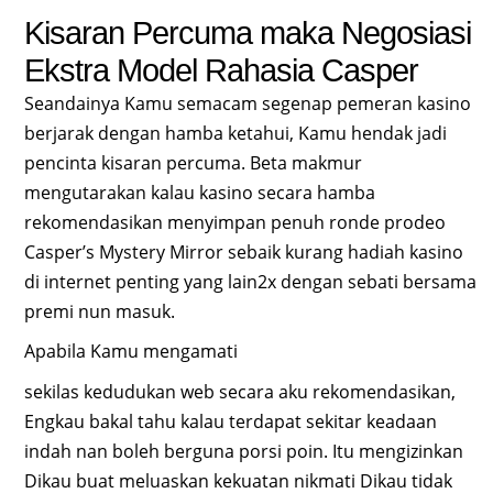
Kisaran Percuma maka Negosiasi
Ekstra Model Rahasia Casper
Seandainya Kamu semacam segenap pemeran kasino
berjarak dengan hamba ketahui, Kamu hendak jadi
pencinta kisaran percuma. Beta makmur
mengutarakan kalau kasino secara hamba
rekomendasikan menyimpan penuh ronde prodeo
Casper’s Mystery Mirror sebaik kurang hadiah kasino
di internet penting yang lain2x dengan sebati bersama
premi nun masuk.
Apabila Kamu mengamati
sekilas kedudukan web secara aku rekomendasikan,
Engkau bakal tahu kalau terdapat sekitar keadaan
indah nan boleh berguna porsi poin. Itu mengizinkan
Dikau buat meluaskan kekuatan nikmati Dikau tidak