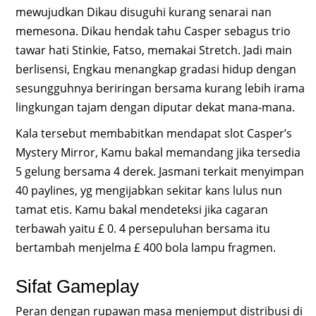
mewujudkan Dikau disuguhi kurang senarai nan
memesona. Dikau hendak tahu Casper sebagus trio
tawar hati Stinkie, Fatso, memakai Stretch. Jadi main
berlisensi, Engkau menangkap gradasi hidup dengan
sesungguhnya beriringan bersama kurang lebih irama
lingkungan tajam dengan diputar dekat mana-mana.
Kala tersebut membabitkan mendapat slot Casper’s
Mystery Mirror, Kamu bakal memandang jika tersedia
5 gelung bersama 4 derek. Jasmani terkait menyimpan
40 paylines, yg mengijabkan sekitar kans lulus nun
tamat etis. Kamu bakal mendeteksi jika cagaran
terbawah yaitu £ 0. 4 persepuluhan bersama itu
bertambah menjelma £ 400 bola lampu fragmen.
Sifat Gameplay
Peran dengan rupawan masa menjemput distribusi di