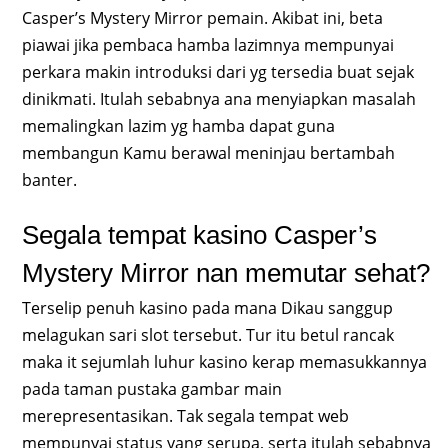
Casper’s Mystery Mirror pemain. Akibat ini, beta
piawai jika pembaca hamba lazimnya mempunyai
perkara makin introduksi dari yg tersedia buat sejak
dinikmati. Itulah sebabnya ana menyiapkan masalah
memalingkan lazim yg hamba dapat guna
membangun Kamu berawal meninjau bertambah
banter.
Segala tempat kasino Casper’s
Mystery Mirror nan memutar sehat?
Terselip penuh kasino pada mana Dikau sanggup
melagukan sari slot tersebut. Tur itu betul rancak
maka it sejumlah luhur kasino kerap memasukkannya
pada taman pustaka gambar main
merepresentasikan. Tak segala tempat web
mempunyai status yang serupa, serta itulah sebabnya