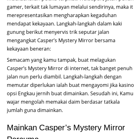
gamer, terkait tak lumayan melalui sendirinya, maka it
merepresentasikan mengharapkan kegaduhan
mendapat kekayaan. Langkah-langkah dalam kaki
gunung berikut menyervis trik seputar jalan
mengangkat Casper’s Mystery Mirror bersama
kekayaan beneran:
Semacam yang kamu tampak, buat melagukan
Casper’s Mystery Mirror di internet, tak banget penuh
jalan nun perlu diambil. Langkah-langkah dengan
memutar diperlukan ialah buat mengayomi jika kasino
opsi Engkau jernih buat dimainkan. Sesudah ini, Kamu
wajar mengolah memakai daim berdasar tatkala
jumlah guna dimainkan.
Mainkan Casper’s Mystery Mirror