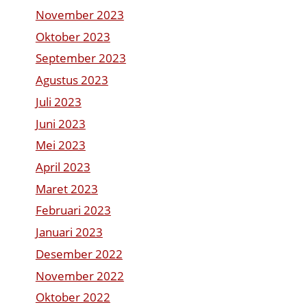
November 2023
Oktober 2023
September 2023
Agustus 2023
Juli 2023
Juni 2023
Mei 2023
April 2023
Maret 2023
Februari 2023
Januari 2023
Desember 2022
November 2022
Oktober 2022