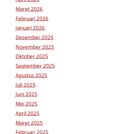
Maret 2026
Februari 2026
Januari 2026
Desember 2025
November 2025
Oktober 2025
September 2025
Agustus 2025
Juli 2025
Juni 2025
Mei 2025
April 2025
Maret 2025
Februari 2025