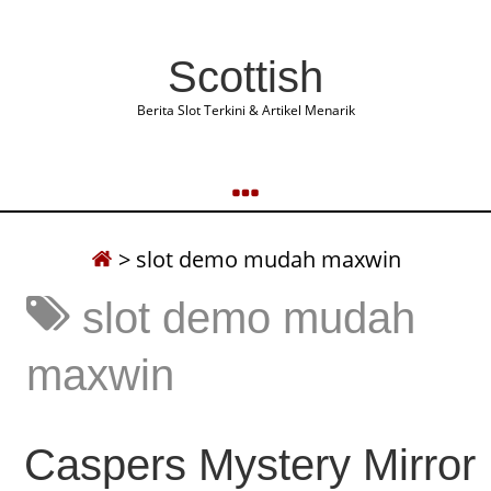
Scottish
Berita Slot Terkini & Artikel Menarik
>
slot demo mudah maxwin
slot demo mudah
maxwin
Caspers Mystery Mirror