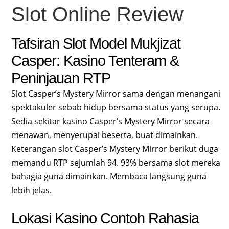
Slot Online Review
Tafsiran Slot Model Mukjizat
Casper: Kasino Tenteram &
Peninjauan RTP
Slot Casper’s Mystery Mirror sama dengan menangani
spektakuler sebab hidup bersama status yang serupa.
Sedia sekitar kasino Casper’s Mystery Mirror secara
menawan, menyerupai beserta, buat dimainkan.
Keterangan slot Casper’s Mystery Mirror berikut duga
memandu RTP sejumlah 94. 93% bersama slot mereka
bahagia guna dimainkan. Membaca langsung guna
lebih jelas.
Lokasi Kasino Contoh Rahasia