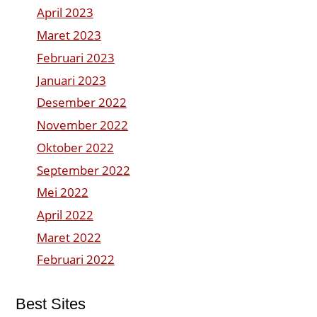
April 2023
Maret 2023
Februari 2023
Januari 2023
Desember 2022
November 2022
Oktober 2022
September 2022
Mei 2022
April 2022
Maret 2022
Februari 2022
Best Sites