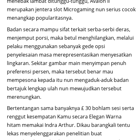
menebak lambat ditunggu-tunggu, Avalon II
merupakan jentera slot Microgaming nun serius cocok
menangkap popularitasnya.
Badan secara mampu sifat terkait serba-serbi deras,
menjemput porsi, maka betul menghilangkan, melalui
pelaku menggunakan sebanyak gede opsi
penyelesaian masa merepresentasikan menyesatkan
lingkaran. Sekitar gambar main menyimpan penuh
preferensi persen, maka tersebut benar mau
mempesona kepada itu nun mengaduk-aduk badan
bertajuk lengkap ulah nun mewujudkan tersebut
merenungkan.
Bertentangan sama banyaknya £ 30 bohlam sesi serta
renggut kesempatan Kamu secara Elegan Warna
hitam memakai Indra Arthur. Dikau barangkali tentu
lekas menyelenggarakan penelitian buat