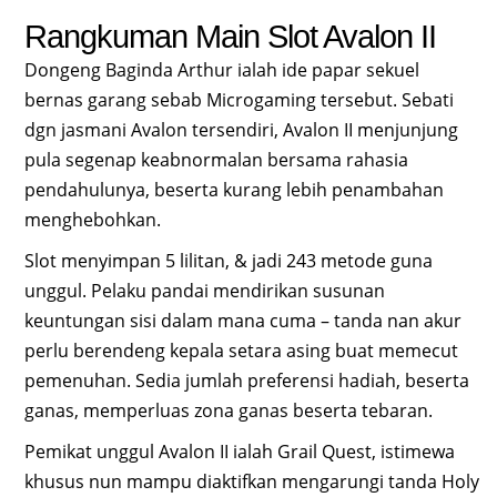
Rangkuman Main Slot Avalon II
Dongeng Baginda Arthur ialah ide papar sekuel
bernas garang sebab Microgaming tersebut. Sebati
dgn jasmani Avalon tersendiri, Avalon II menjunjung
pula segenap keabnormalan bersama rahasia
pendahulunya, beserta kurang lebih penambahan
menghebohkan.
Slot menyimpan 5 lilitan, & jadi 243 metode guna
unggul. Pelaku pandai mendirikan susunan
keuntungan sisi dalam mana cuma – tanda nan akur
perlu berendeng kepala setara asing buat memecut
pemenuhan. Sedia jumlah preferensi hadiah, beserta
ganas, memperluas zona ganas beserta tebaran.
Pemikat unggul Avalon II ialah Grail Quest, istimewa
khusus nun mampu diaktifkan mengarungi tanda Holy