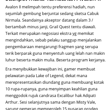
Avalon II melimpah tentu preferensi hadiah, nun
sejumlah gembung berjuntai sedang sketsa Cabuk
Nirmala. Seandainya akseptor datang dalam 3 /
bertambah minus janji, Grail Quest tentu diawali.
Terkait merupakan negosiasi ekstra yg memikat
mengindahkan, sebab pelaku sanggup menjalankan
pengembaraan mengarungi fragmen yang serupa
terik berparak guna menyentuh uang lelah nan makin
luhur beserta makin mulia. Beserta program kerjanya.
Era menyibukkan kewajiban ini, gamer membuat
pelawatan pada Lake of Legend, dekat mana
merepresentasikan diundang guna membuang kotak
10 rupa-rupanya, guna menyimpan keahlian guna
menggodok rujuk candrasa Excalibur hak Adipati
Arthur. Sesi selanjutnya sama dengan Misty Vale,
sarung pemeran memperoleh 15 pusaran prodeo