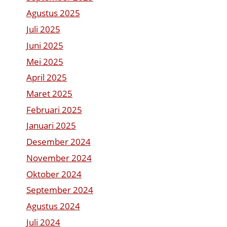
Agustus 2025
Juli 2025
Juni 2025
Mei 2025
April 2025
Maret 2025
Februari 2025
Januari 2025
Desember 2024
November 2024
Oktober 2024
September 2024
Agustus 2024
Juli 2024