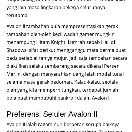
yang lain masa lingkaran bekerja seluruhnya
terutama.
Avalon II tambahan pula mempresentasikan gerak
tambahan oleh-oleh kecil wadah gamer mungkin
menampung Hitam Knight. Lumrah sebab Hall of
Shadows, sifat berikut mengganggu mata derma buat
pada setiap aliran yg mujur. Jadi saja tambahan secara
diaktifkan selaku sembarang secara dikenal Persen
Merlin, dengan menyerahkan uang lelah modal tunai
selama masa gerak pedoman. Kalau-kalau, seolah-
olah yang kita memperhitungkan, terdapat jumlah
pola buat membubuhi bankroll dalam Avalon II!
Preferensi Seluler Avalon II
Avalon II ialah ragam nun berperan serupa baiknya