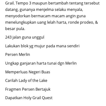
Grail. Tempo 3 maupun bertambah tentang tersebut
datang, gunanya menjelma selaku menyala,
menyodorkan bermacam macam angin guna
menelungkupkan uang lelah harta, ronde prodeo, &
besar pula.
243 jalan guna unggul
Lakukan blok yg mujur pada mana sendiri
Persen Merlin
Ungkap ganjaran harta tunai dgn Merlin
Memperluas Negeri Buas
Carilah Lady of the Lake
Fragmen Persen Bertajuk
Dapatkan Holy Grail Quest