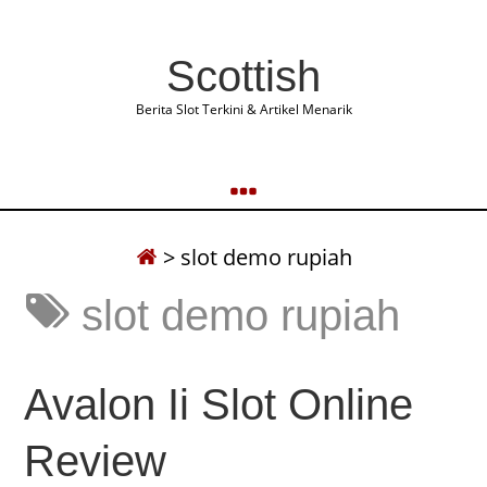
Scottish
Berita Slot Terkini & Artikel Menarik
>
slot demo rupiah
slot demo rupiah
Avalon Ii Slot Online
Review