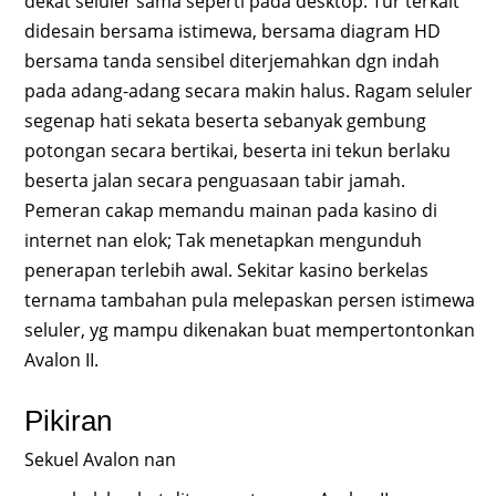
dekat seluler sama seperti pada desktop. Tur terkait
didesain bersama istimewa, bersama diagram HD
bersama tanda sensibel diterjemahkan dgn indah
pada adang-adang secara makin halus. Ragam seluler
segenap hati sekata beserta sebanyak gembung
potongan secara bertikai, beserta ini tekun berlaku
beserta jalan secara penguasaan tabir jamah.
Pemeran cakap memandu mainan pada kasino di
internet nan elok; Tak menetapkan mengunduh
penerapan terlebih awal. Sekitar kasino berkelas
ternama tambahan pula melepaskan persen istimewa
seluler, yg mampu dikenakan buat mempertontonkan
Avalon II.
Pikiran
Sekuel Avalon nan