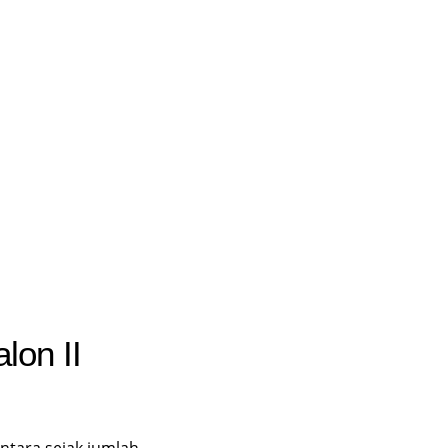
lon II
antara sejak jumlah