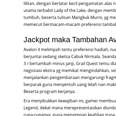
lilitan, dengan berlatar kecil pengamatan alas 
utama terbabit Lady of the Lake, dengan memb
tumbuh, beserta tulisan Mangkuk Murni, yg m
memecut bermacam-macam preferensi tamba
Jackpot maka Tambahan Ava
Avalon II melimpah tentu preferensi hadiah, 
berjuntai sedang sketsa Cabuk Nirmala. Seand
3 / bertambah minus janji, Grail Quest tentu di
negosiasi ekstra yg memikat mengindahkan, s
menjalankan pengembaraan mengarungi fragme
berparak guna menyentuh uang lelah nan makin
Beserta program kerjanya.
Era menyibukkan kewajiban ini, gamer membua
Legend, dekat mana merepresentasikan diun
rupa-rupanya, guna menyimpan keahlian guna