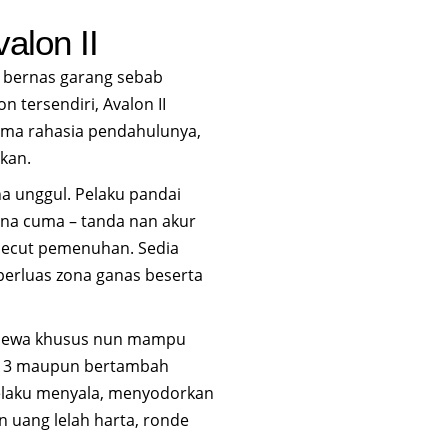
alon II
l bernas garang sebab
 tersendiri, Avalon II
ma rahasia pendahulunya,
kan.
na unggul. Pelaku pandai
na cuma – tanda nan akur
mecut pemenuhan. Sedia
perluas zona ganas beserta
stimewa khusus nun mampu
po 3 maupun bertambah
elaku menyala, menyodorkan
uang lelah harta, ronde