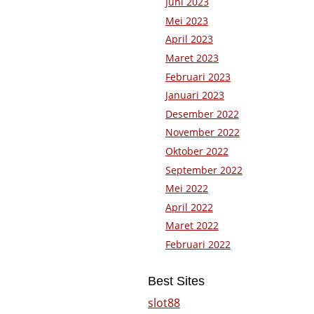
Juni 2023
Mei 2023
April 2023
Maret 2023
Februari 2023
Januari 2023
Desember 2022
November 2022
Oktober 2022
September 2022
Mei 2022
April 2022
Maret 2022
Februari 2022
Best Sites
slot88