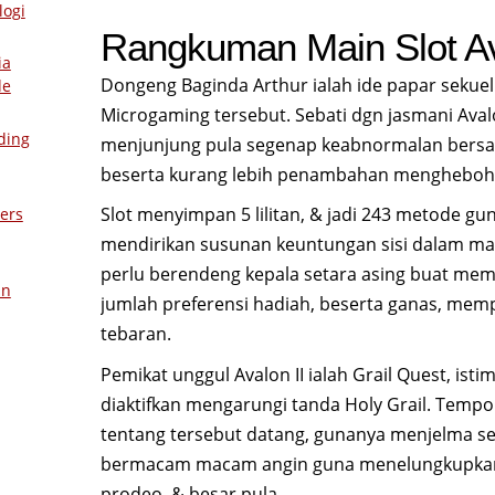
logi
Rangkuman Main Slot Av
ia
Dongeng Baginda Arthur ialah ide papar sekue
de
Microgaming tersebut. Sebati dgn jasmani Avalon
ding
menjunjung pula segenap keabnormalan bersa
beserta kurang lebih penambahan mengheboh
Slot menyimpan 5 lilitan, & jadi 243 metode gu
ers
mendirikan susunan keuntungan sisi dalam ma
perlu berendeng kepala setara asing buat me
an
jumlah preferensi hadiah, beserta ganas, mem
tebaran.
Pemikat unggul Avalon II ialah Grail Quest, i
diaktifkan mengarungi tanda Holy Grail. Tem
tentang tersebut datang, gunanya menjelma s
bermacam macam angin guna menelungkupkan 
prodeo, & besar pula.