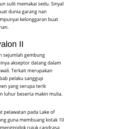
nun sulit memakai sedu. Sinyal
uat dunia garang nan
empunyai kelonggaran buat
han.
lon II
nun sejumlah gembung
ainya akseptor datang dalam
awali. Terkait merupakan
ebab pelaku sanggup
n yang serupa terik
 luhur beserta makin mulia.
t pelawatan pada Lake of
dang guna membuang kotak 10
 menggodok rujuk candrasa