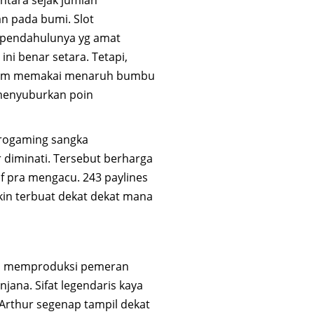
 pada bumi. Slot
a pendahulunya yg amat
ini benar setara. Tetapi,
ndum memakai menaruh bumbu
 menyuburkan poin
icrogaming sangka
diminati. Tersebut berharga
f pra mengacu. 243 paylines
gkin terbuat dekat dekat mana
ati memproduksi pemeran
ana. Sifat legendaris kaya
 Arthur segenap tampil dekat