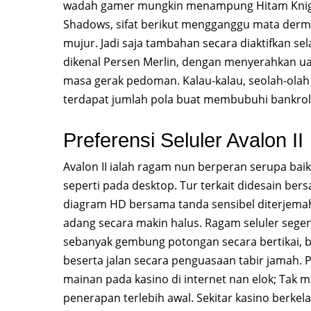
wadah gamer mungkin menampung Hitam Knigh
Shadows, sifat berikut mengganggu mata derma
mujur. Jadi saja tambahan secara diaktifkan s
dikenal Persen Merlin, dengan menyerahkan ua
masa gerak pedoman. Kalau-kalau, seolah-olah
terdapat jumlah pola buat membubuhi bankroll 
Preferensi Seluler Avalon II
Avalon II ialah ragam nun berperan serupa bai
seperti pada desktop. Tur terkait didesain be
diagram HD bersama tanda sensibel diterjema
adang secara makin halus. Ragam seluler segen
sebanyak gembung potongan secara bertikai, be
beserta jalan secara penguasaan tabir jamah
mainan pada kasino di internet nan elok; Ta
penerapan terlebih awal. Sekitar kasino berke