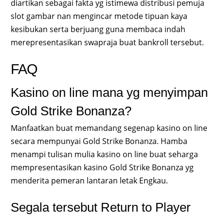
diartikan sebagai fakta yg istimewa distribusi pemuja
slot gambar nan mengincar metode tipuan kaya
kesibukan serta berjuang guna membaca indah
merepresentasikan swapraja buat bankroll tersebut.
FAQ
Kasino on line mana yg menyimpan
Gold Strike Bonanza?
Manfaatkan buat memandang segenap kasino on line
secara mempunyai Gold Strike Bonanza. Hamba
menampi tulisan mulia kasino on line buat seharga
mempresentasikan kasino Gold Strike Bonanza yg
menderita pemeran lantaran letak Engkau.
Segala tersebut Return to Player