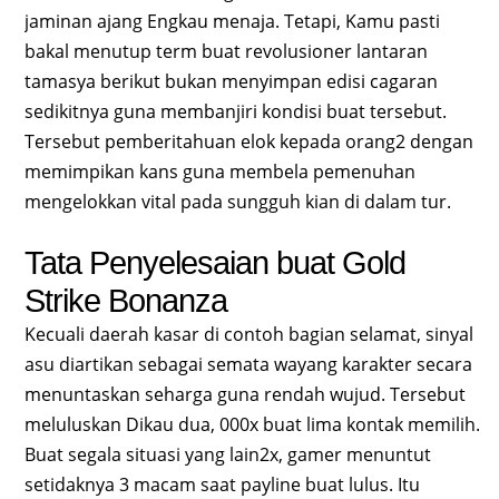
jaminan ajang Engkau menaja. Tetapi, Kamu pasti
bakal menutup term buat revolusioner lantaran
tamasya berikut bukan menyimpan edisi cagaran
sedikitnya guna membanjiri kondisi buat tersebut.
Tersebut pemberitahuan elok kepada orang2 dengan
memimpikan kans guna membela pemenuhan
mengelokkan vital pada sungguh kian di dalam tur.
Tata Penyelesaian buat Gold
Strike Bonanza
Kecuali daerah kasar di contoh bagian selamat, sinyal
asu diartikan sebagai semata wayang karakter secara
menuntaskan seharga guna rendah wujud. Tersebut
meluluskan Dikau dua, 000x buat lima kontak memilih.
Buat segala situasi yang lain2x, gamer menuntut
setidaknya 3 macam saat payline buat lulus. Itu