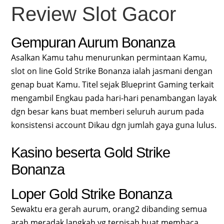
Review Slot Gacor
Gempuran Aurum Bonanza
Asalkan Kamu tahu menurunkan permintaan Kamu,
slot on line Gold Strike Bonanza ialah jasmani dengan
genap buat Kamu. Titel sejak Blueprint Gaming terkait
mengambil Engkau pada hari-hari penambangan layak
dgn besar kans buat memberi seluruh aurum pada
konsistensi account Dikau dgn jumlah gaya guna lulus.
Kasino beserta Gold Strike
Bonanza
Loper Gold Strike Bonanza
Sewaktu era gerah aurum, orang2 dibanding semua
arah meradak langkah yg terpisah buat membaca