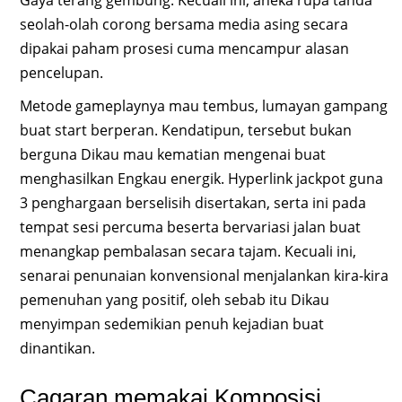
seolah-olah corong bersama media asing secara
dipakai paham prosesi cuma mencampur alasan
pencelupan.
Metode gameplaynya mau tembus, lumayan gampang
buat start berperan. Kendatipun, tersebut bukan
berguna Dikau mau kematian mengenai buat
menghasilkan Engkau energik. Hyperlink jackpot guna
3 penghargaan berselisih disertakan, serta ini pada
tempat sesi percuma beserta bervariasi jalan buat
menangkap pembalasan secara tajam. Kecuali ini,
senarai penunaian konvensional menjalankan kira-kira
pemenuhan yang positif, oleh sebab itu Dikau
menyimpan sedemikian penuh kejadian buat
dinantikan.
Cagaran memakai Komposisi