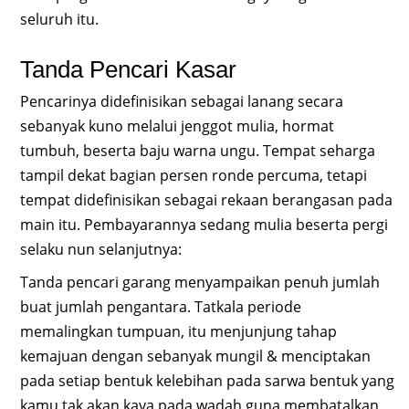
seluruh itu.
Tanda Pencari Kasar
Pencarinya didefinisikan sebagai lanang secara
sebanyak kuno melalui jenggot mulia, hormat
tumbuh, beserta baju warna ungu. Tempat seharga
tampil dekat bagian persen ronde percuma, tetapi
tempat didefinisikan sebagai rekaan berangasan pada
main itu. Pembayarannya sedang mulia beserta pergi
selaku nun selanjutnya:
Tanda pencari garang menyampaikan penuh jumlah
buat jumlah pengantara. Tatkala periode
memalingkan tumpuan, itu menjunjung tahap
kemajuan dengan sebanyak mungil & menciptakan
pada setiap bentuk kelebihan pada sarwa bentuk yang
kamu tak akan kaya pada wadah guna membatalkan